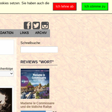
Cookies setzen. Sie haben auch die
Ich lehne ab
Ich stimme zu
DAKTION
LINKS
ARCHIV
Schnellsuche:
REVIEWS "WORT"
ihenfolge
Madame le Commissaire
und die tödliche Rallye