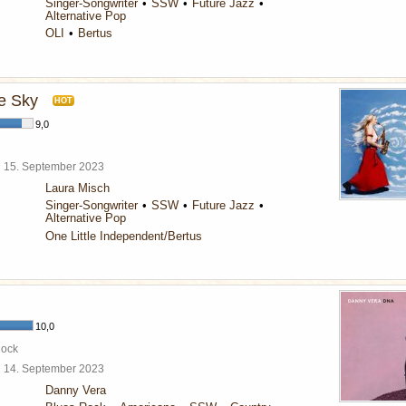
Singer-Songwriter
SSW
Future Jazz
Alternative Pop
OLI
Bertus
e Sky
HOT
9,0
l
15. September 2023
Laura Misch
Singer-Songwriter
SSW
Future Jazz
Alternative Pop
One Little Independent/Bertus
10,0
Rock
l
14. September 2023
Danny Vera