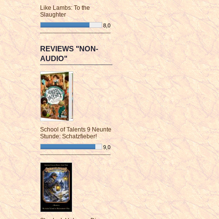
Like Lambs: To the
Slaughter
8,0
¯¯¯¯¯¯¯¯¯¯¯¯¯¯¯¯¯¯¯¯¯¯¯¯
REVIEWS "NON-
AUDIO"
School of Talents 9 Neunte
Stunde: Schatzfieber!
9,0
¯¯¯¯¯¯¯¯¯¯¯¯¯¯¯¯¯¯¯¯¯¯¯¯