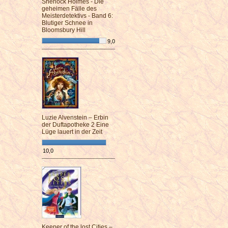
Sherlock Holmes - Die
geheimen Fälle des
Meisterdetektivs - Band 6:
Blutiger Schnee in
Bloomsbury Hill
9,0
¯¯¯¯¯¯¯¯¯¯¯¯¯¯¯¯¯¯¯¯¯¯¯¯
Luzie Alvenstein – Erbin
der Duftapotheke 2 Eine
Lüge lauert in der Zeit
10,0
¯¯¯¯¯¯¯¯¯¯¯¯¯¯¯¯¯¯¯¯¯¯¯¯
Keeper of the lost Cities –