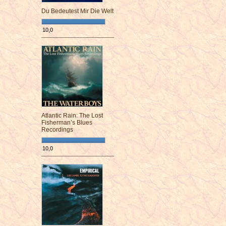
Du Bedeutest Mir Die Welt
10,0
¯¯¯¯¯¯¯¯¯¯¯¯¯¯¯¯¯¯¯¯¯¯¯¯
Atlantic Rain: The Lost
Fisherman’s Blues
Recordings
10,0
¯¯¯¯¯¯¯¯¯¯¯¯¯¯¯¯¯¯¯¯¯¯¯¯