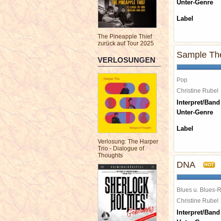
Unter-Genre
Label
The Pineapple Thief
zurück auf Tour 2025
Sample Th
VERLOSUNGEN
Pop
Christine Rube
Interpret/Band
Unter-Genre
Label
Verlosung: The Harper
Trio - Dialogue of
Thoughts
DNA
HOT
Blues u. Blues-
Christine Rube
Interpret/Band