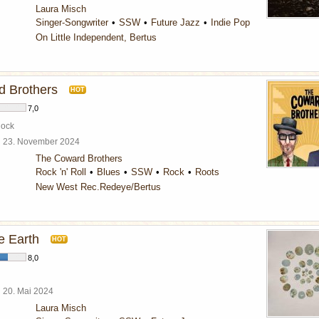
Laura Misch
Singer-Songwriter
SSW
Future Jazz
Indie Pop
On Little Independent, Bertus
 Brothers
HOT
7,0
Rock
l
23. November 2024
The Coward Brothers
Rock 'n' Roll
Blues
SSW
Rock
Roots
New West Rec.Redeye/Bertus
e Earth
HOT
8,0
l
20. Mai 2024
Laura Misch