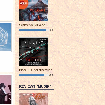
Schlafende Vulkane
9,0
¯¯¯¯¯¯¯¯¯¯¯¯¯¯¯¯¯¯¯¯¯¯¯¯
Blood – Du sollst bereuen
8,3
¯¯¯¯¯¯¯¯¯¯¯¯¯¯¯¯¯¯¯¯¯¯¯¯
REVIEWS "MUSIK"