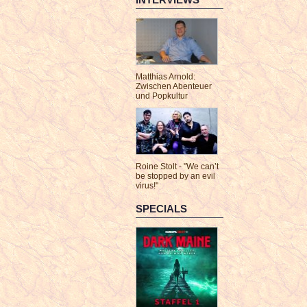
Matthias Arnold:
Zwischen Abenteuer
und Popkultur
Roine Stolt - "We can’t
be stopped by an evil
virus!"
SPECIALS