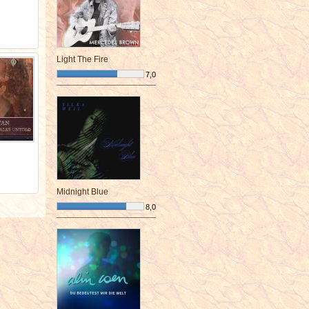
Light The Fire
7,0
¯¯¯¯¯¯¯¯¯¯¯¯¯¯¯¯¯¯¯¯¯¯¯¯
Midnight Blue
8,0
¯¯¯¯¯¯¯¯¯¯¯¯¯¯¯¯¯¯¯¯¯¯¯¯