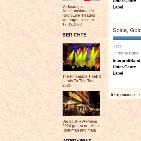
Unter-Genre
Verlosung zur
Label
Jubiläumstour des
RadioLiveTheaters
verlängert bis zum
17.05.2023
Spice, Gol
BERICHTE
Rock
Christine Rube
Interpret/Band
Unter-Genre
Label
The Pineapple Thief: It
Leads To This Tour
2025
6 Ergebnisse - z
Die popNRW-Preise
2024 gehen an: Mina
Rich-man und maïa
INTERVIEWS