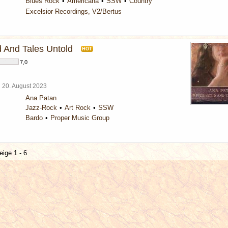
Blues Rock
Americana
SSW
Country
Excelsior Recordings, V2/Bertus
d And Tales Untold
HOT
7,0
l
20. August 2023
Ana Patan
Jazz-Rock
Art Rock
SSW
Bardo
Proper Music Group
eige 1 - 6