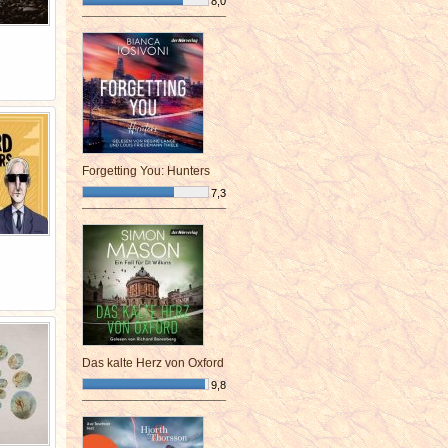
8,0
¯¯¯¯¯¯¯¯¯¯¯¯¯¯¯¯¯¯¯¯¯¯¯¯
Forgetting You: Hunters
7,3
¯¯¯¯¯¯¯¯¯¯¯¯¯¯¯¯¯¯¯¯¯¯¯¯
Das kalte Herz von Oxford
9,8
¯¯¯¯¯¯¯¯¯¯¯¯¯¯¯¯¯¯¯¯¯¯¯¯