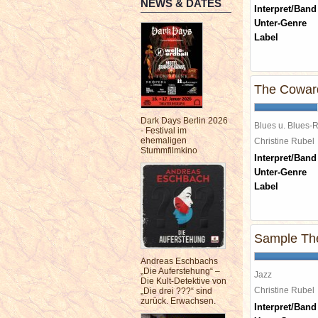
NEWS & DATES
Interpret/Band
Unter-Genre
Label
The Coward
Dark Days Berlin 2026
Blues u. Blues-
- Festival im
ehemaligen
Christine Rube
Stummfilmkino
Interpret/Band
Unter-Genre
Label
Sample Th
Andreas Eschbachs
„Die Auferstehung“ –
Jazz
Die Kult-Detektive von
Christine Rube
„Die drei ???“ sind
zurück. Erwachsen.
Interpret/Band