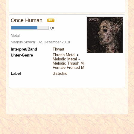
Once Human
HOT
7,0
Metal
Markus Skroch
02. Dezember 2018
Interpret/Band
Thwart
Thrash Metal
Unter-Genre
Melodic Metal
Melodic Thrash Metal
Female Fronted Metal
Label
distrokid