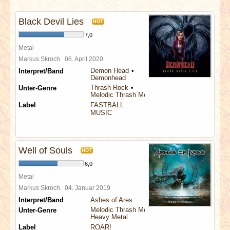
INTERVIEWS
Black Devil Lies
HOT
SPECIALS
7,0
Metal
REDAKTION
Markus Skroch
06. April 2020
Demon Head
Interpret/Band
Demonhead
LINKS
Thrash Rock
Unter-Genre
Melodic Thrash Metal
Label
FASTBALL
ARCHIV
MUSIC
Well of Souls
HOT
6,0
Metal
Markus Skroch
04. Januar 2019
Interpret/Band
Ashes of Ares
Melodic Thrash Metal
Unter-Genre
Heavy Metal
Label
ROAR!