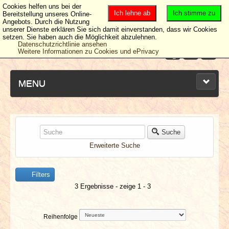
Cookies helfen uns bei der
Ich lehne ab
Ich stimme zu
Bereitstellung unseres Online-
Angebots. Durch die Nutzung
unserer Dienste erklären Sie sich damit einverstanden, dass wir Cookies
setzen. Sie haben auch die Möglichkeit abzulehnen.
Datenschutzrichtlinie ansehen
Weitere Informationen zu Cookies und ePrivacy
MENU
NEUESTE ARTIKEL
Suche
Erweiterte Suche
NEWS & DATES
Filters
BERICHTE
3 Ergebnisse - zeige 1 - 3
VERLOSUNGEN
Reihenfolge