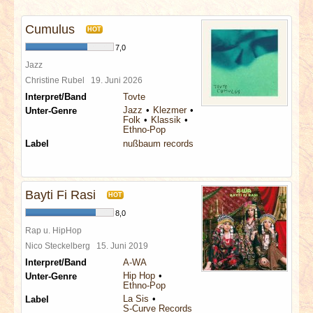
INTERVIEWS
Cumulus
HOT
SPECIALS
7,0
Jazz
REDAKTION
Christine Rubel
19. Juni 2026
Interpret/Band
Tovte
Jazz
Klezmer
Unter-Genre
LINKS
Folk
Klassik
Ethno-Pop
Label
nußbaum records
ARCHIV
Bayti Fi Rasi
HOT
8,0
Rap u. HipHop
Nico Steckelberg
15. Juni 2019
Interpret/Band
A-WA
Hip Hop
Unter-Genre
Ethno-Pop
La Sis
Label
S-Curve Records