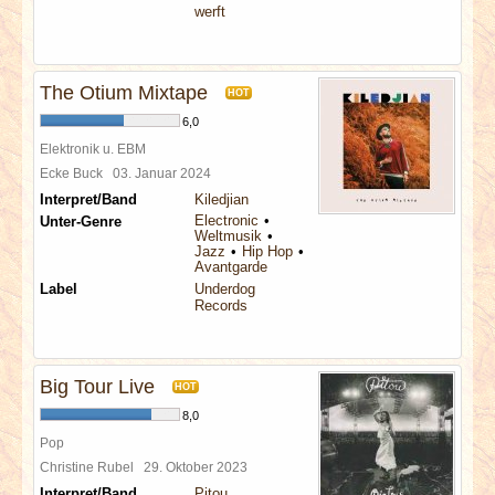
werft
The Otium Mixtape
HOT
6,0
Elektronik u. EBM
Ecke Buck
03. Januar 2024
Interpret/Band
Kiledjian
Electronic
Unter-Genre
Weltmusik
Jazz
Hip Hop
Avantgarde
Label
Underdog
Records
Big Tour Live
HOT
8,0
Pop
Christine Rubel
29. Oktober 2023
Interpret/Band
Pitou