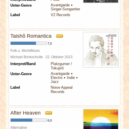
Avantgarde
Unter-Genre
Singer-Songwriter
Label
V2 Records
Taishô Romantica
HOT
7,0
Folk u. WorldMusic
Michael Brinkschulte
22. Oktober 2023
Interpret/Band
Platzgurner /
Tokujirô
Avantgarde
Unter-Genre
Electro
Indie
Jazz
Label
Noise Appeal
Records
After Heaven
HOT
6,0
Alternative