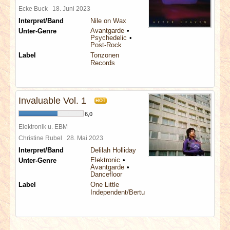
Ecke Buck
18. Juni 2023
Interpret/Band
Nile on Wax
Avantgarde
Unter-Genre
Psychedelic
Post-Rock
Label
Tonzonen
Records
Invaluable Vol. 1
HOT
6,0
Elektronik u. EBM
Christine Rubel
28. Mai 2023
Interpret/Band
Delilah Holliday
Elektronic
Unter-Genre
Avantgarde
Dancefloor
Label
One Little
Independent/Bertus