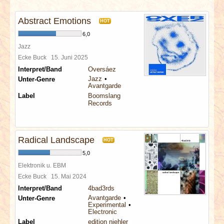
INTERVIEWS
Abstract Emotions
HOT
SPECIALS
6,0
Jazz
REDAKTION
Ecke Buck
15. Juni 2025
Interpret/Band
Oversáez
Jazz
Unter-Genre
LINKS
Avantgarde
Label
Boomslang
Records
ARCHIV
Radical Landscape
HOT
5,0
Elektronik u. EBM
Ecke Buck
15. Mai 2024
Interpret/Band
4bad3rds
Avantgarde
Unter-Genre
Experimental
Electronic
Label
edition niehler