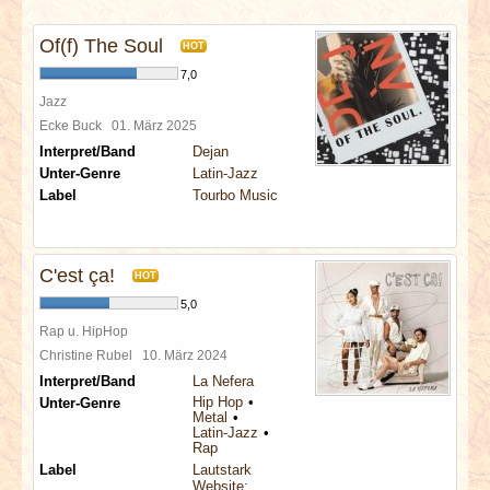
INTERVIEWS
Of(f) The Soul
HOT
SPECIALS
7,0
Jazz
REDAKTION
Ecke Buck
01. März 2025
Interpret/Band
Dejan
Unter-Genre
Latin-Jazz
LINKS
Label
Tourbo Music
ARCHIV
C'est ça!
HOT
5,0
Rap u. HipHop
Christine Rubel
10. März 2024
Interpret/Band
La Nefera
Hip Hop
Unter-Genre
Metal
Latin-Jazz
Rap
Label
Lautstark
Website: