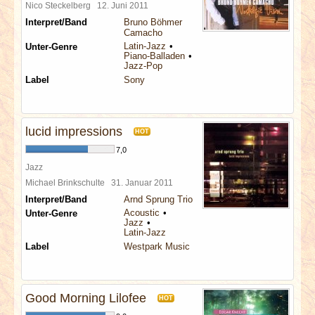
Nico Steckelberg
12. Juni 2011
Interpret/Band
Bruno Böhmer
Camacho
Latin-Jazz
Unter-Genre
Piano-Balladen
Jazz-Pop
Label
Sony
lucid impressions
HOT
7,0
Jazz
Michael Brinkschulte
31. Januar 2011
Interpret/Band
Arnd Sprung Trio
Acoustic
Unter-Genre
Jazz
Latin-Jazz
Label
Westpark Music
Good Morning Lilofee
HOT