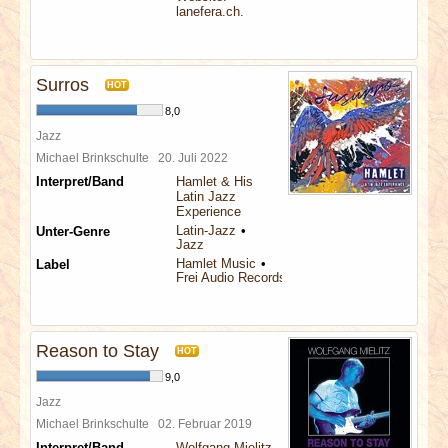
lanefera.ch.
Surros
HOT
8,0
Jazz
Michael Brinkschulte
20. Juli 2022
Interpret/Band
Hamlet & His
Latin Jazz
Experience
Latin-Jazz
Unter-Genre
Jazz
Hamlet Music
Label
Frei Audio Records
Reason to Stay
HOT
9,0
Jazz
Michael Brinkschulte
02. Februar 2019
Interpret/Band
Wolfgang Mielitz