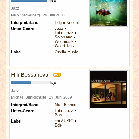
9,0
Jazz
Nico Steckelberg
29. Juli 2010
Interpret/Band
Edgar Knecht
Jazz
Unter-Genre
Latin-Jazz
Solopiano
Weltmusik
World-Jazz
Label
Ozella Music
Hifi Bossanova
HOT
5,0
Jazz
Michael Brinkschulte
29. Juni 2009
Interpret/Band
Matt Bianco
Latin-Jazz
Unter-Genre
Pop
earMUSIC
Label
Edel