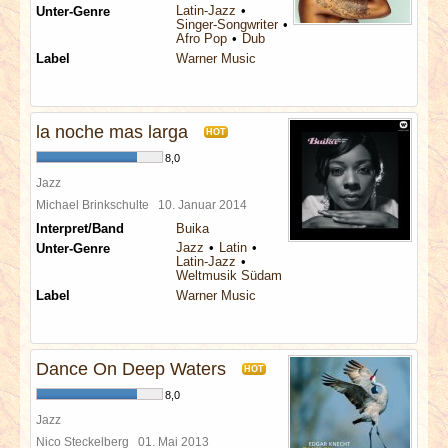
Latin-Jazz
Unter-Genre
Singer-Songwriter
Afro Pop
Dub
Label
Warner Music
la noche mas larga
HOT
8,0
Jazz
Michael Brinkschulte
10. Januar 2014
Interpret/Band
Buika
Jazz
Latin
Unter-Genre
Latin-Jazz
Weltmusik Südamerika
Label
Warner Music
Dance On Deep Waters
HOT
8,0
Jazz
Nico Steckelberg
01. Mai 2013