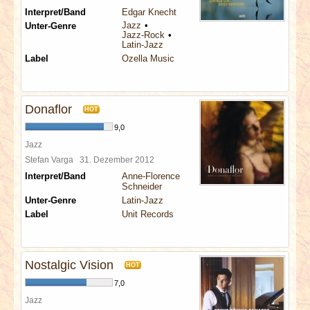
Interpret/Band
Edgar Knecht
Jazz
Unter-Genre
Jazz-Rock
Latin-Jazz
Label
Ozella Music
Donaflor
HOT
9,0
Jazz
Stefan Varga
31. Dezember 2012
Interpret/Band
Anne-Florence
Schneider
Unter-Genre
Latin-Jazz
Label
Unit Records
Nostalgic Vision
HOT
7,0
Jazz