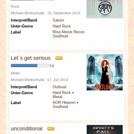
Rock
Michael Brinkschulte
15. September 2014
Interpret/Band
Saturn
Unter-Genre
Hard Rock
Rise Above Records
Label
Soulfood
Let´s get serious
HOT
7,0
Metal
Michael Brinkschulte
07. Juli 2014
Interpret/Band
Outloud
Hard Rock
Unter-Genre
Metal
AOR Heaven
Label
Soulfood
unconditional
HOT