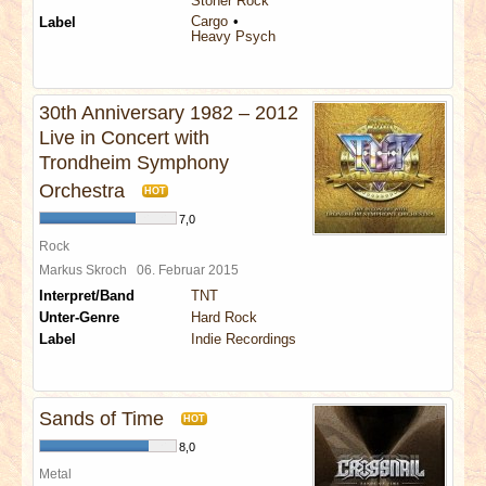
Stoner Rock
Cargo
Label
Heavy Psych
30th Anniversary 1982 – 2012
Live in Concert with
Trondheim Symphony
Orchestra
HOT
7,0
Rock
Markus Skroch
06. Februar 2015
Interpret/Band
TNT
Unter-Genre
Hard Rock
Label
Indie Recordings
Sands of Time
HOT
8,0
Metal