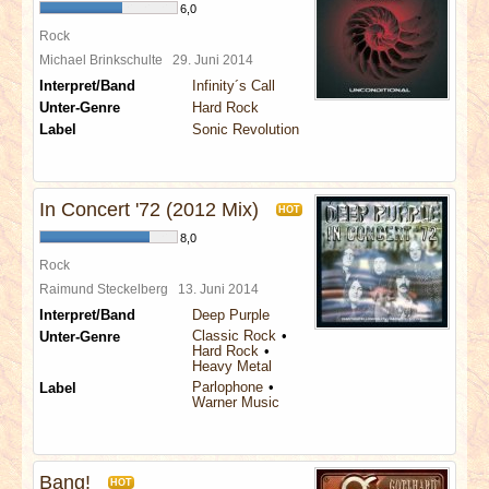
6,0
Rock
Michael Brinkschulte
29. Juni 2014
Interpret/Band
Infinity´s Call
Unter-Genre
Hard Rock
Label
Sonic Revolution
In Concert '72 (2012 Mix)
HOT
8,0
Rock
Raimund Steckelberg
13. Juni 2014
Interpret/Band
Deep Purple
Classic Rock
Unter-Genre
Hard Rock
Heavy Metal
Parlophone
Label
Warner Music
Bang!
HOT