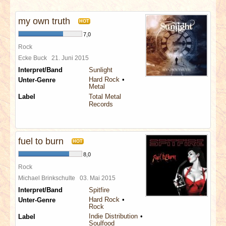
INTERVIEWS
my own truth
HOT
SPECIALS
7,0
Rock
REDAKTION
Ecke Buck
21. Juni 2015
Interpret/Band
Sunlight
Hard Rock
Unter-Genre
LINKS
Metal
Label
Total Metal
Records
ARCHIV
fuel to burn
HOT
8,0
Rock
Michael Brinkschulte
03. Mai 2015
Interpret/Band
Spitfire
Hard Rock
Unter-Genre
Rock
Indie Distribution
Label
Soulfood