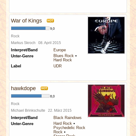
War of Kings
HOT
9,0
Rock
Markus Skroch
08. April 2015
Interpret/Band
Europe
Blues Rock
Unter-Genre
Hard Rock
Label
UDR
hawkdope
HOT
8,0
Rock
Michael Brinkschulte
22. März 2015
Interpret/Band
Black Raindows
Hard Rock
Unter-Genre
Psychedelic Rock
Rock