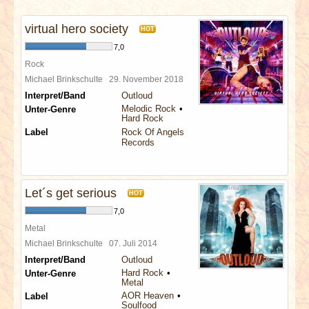
INTERVIEWS
virtual hero society
HOT
SPECIALS
7,0
Rock
REDAKTION
Michael Brinkschulte
29. November 2018
Interpret/Band
Outloud
Melodic Rock
Unter-Genre
LINKS
Hard Rock
Label
Rock Of Angels
Records
ARCHIV
Let´s get serious
HOT
7,0
Metal
Michael Brinkschulte
07. Juli 2014
Interpret/Band
Outloud
Hard Rock
Unter-Genre
Metal
AOR Heaven
Label
Soulfood