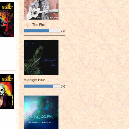
Light The Fire
7,0
¯¯¯¯¯¯¯¯¯¯¯¯¯¯¯¯¯¯¯¯¯¯¯¯
Midnight Blue
8,0
¯¯¯¯¯¯¯¯¯¯¯¯¯¯¯¯¯¯¯¯¯¯¯¯