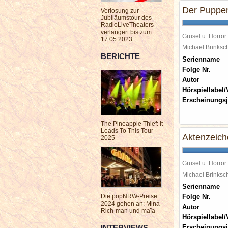
Der Puppen
Verlosung zur
Jubiläumstour des
RadioLiveTheaters
verlängert bis zum
Grusel u. Horror
17.05.2023
Michael Brinks
BERICHTE
Serienname
Folge Nr.
Autor
Hörspiellabel/
Erscheinungsj
The Pineapple Thief: It
Leads To This Tour
Aktenzeic
2025
Grusel u. Horror
Michael Brinks
Serienname
Die popNRW-Preise
Folge Nr.
2024 gehen an: Mina
Autor
Rich-man und maïa
Hörspiellabel/
INTERVIEWS
Erscheinungsj