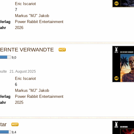
Eric Iscariot
7
Markus "MJ" Jakob
Verlag
Power Rabbit Entertainment
ahr
2026
FERNTE VERWANDTE
HOT
9,0
chulte
21. August 2025
Eric Iscariot
6
Markus "MJ" Jakob
Verlag
Power Rabbit Entertainment
ahr
2025
tar
HOT
9,4