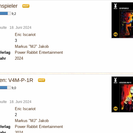
spieler
HOT
9,2
chulte
18. Juni 2024
Eric Iscariot
3
Markus "MJ" Jakob
Verlag
Power Rabbit Entertainment
ahr
2024
hen: V4M-P-1R
HOT
9,0
chulte
18. Juni 2024
Eric Iscariot
2
Markus "MJ" Jakob
Verlag
Power Rabbit Entertainment
ahr
2024