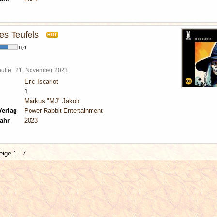
es Teufels
HOT
8,4
chulte
21. November 2023
Eric Iscariot
1
Markus "MJ" Jakob
Verlag
Power Rabbit Entertainment
ahr
2023
eige 1 - 7