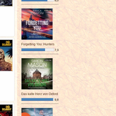
8,0
¯¯¯¯¯¯¯¯¯¯¯¯¯¯¯¯¯¯¯¯¯¯¯¯
Forgetting You: Hunters
7,3
¯¯¯¯¯¯¯¯¯¯¯¯¯¯¯¯¯¯¯¯¯¯¯¯
Das kalte Herz von Oxford
9,8
¯¯¯¯¯¯¯¯¯¯¯¯¯¯¯¯¯¯¯¯¯¯¯¯