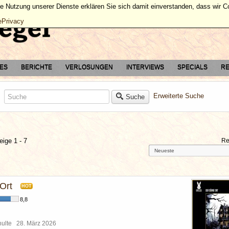
ie Nutzung unserer Dienste erklären Sie sich damit einverstanden, dass wir 
ePrivacy
TES
BERICHTE
VERLOSUNGEN
INTERVIEWS
SPECIALS
RE
Erweiterte Suche
Suche
eige 1 - 7
Re
Ort
HOT
8,8
chulte
28. März 2026