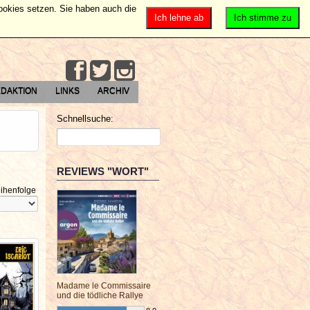
Cookies setzen. Sie haben auch die
Ich lehne ab
Ich stimme zu
DAKTION
LINKS
ARCHIV
Schnellsuche:
REVIEWS "WORT"
ihenfolge
Madame le Commissaire
und die tödliche Rallye