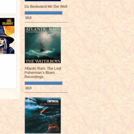
Du Bedeutest Mir Die Welt
10,0
¯¯¯¯¯¯¯¯¯¯¯¯¯¯¯¯¯¯¯¯¯¯¯¯
Atlantic Rain: The Lost
Fisherman’s Blues
Recordings
10,0
¯¯¯¯¯¯¯¯¯¯¯¯¯¯¯¯¯¯¯¯¯¯¯¯