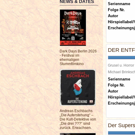
NEWS & DATES
Serienname
Folge Nr.
Autor
Hörspiellabel/
Erscheinungsj
DER ENT
Dark Days Berlin 2026
- Festival im
ehemaligen
Stummfilmkino
Grusel u. Horror
Michael Brinks
Serienname
Folge Nr.
Autor
Hörspiellabel/
Erscheinungsj
Andreas Eschbachs
„Die Auferstehung“ –
Die Kult-Detektive von
„Die drei ???“ sind
Der Supers
zurück. Erwachsen.