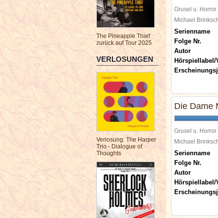
Grusel u. Horror
Michael Brinks
Serienname
The Pineapple Thief
Folge Nr.
zurück auf Tour 2025
Autor
VERLOSUNGEN
Hörspiellabel/
Erscheinungsj
Die Dame 
Grusel u. Horror
Verlosung: The Harper
Michael Brinks
Trio - Dialogue of
Serienname
Thoughts
Folge Nr.
Autor
Hörspiellabel/
Erscheinungsj