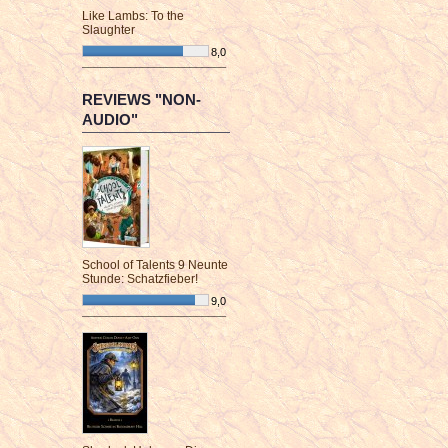
Like Lambs: To the
Slaughter
8,0
¯¯¯¯¯¯¯¯¯¯¯¯¯¯¯¯¯¯¯¯¯¯¯¯
REVIEWS "NON-
AUDIO"
School of Talents 9 Neunte
Stunde: Schatzfieber!
9,0
¯¯¯¯¯¯¯¯¯¯¯¯¯¯¯¯¯¯¯¯¯¯¯¯