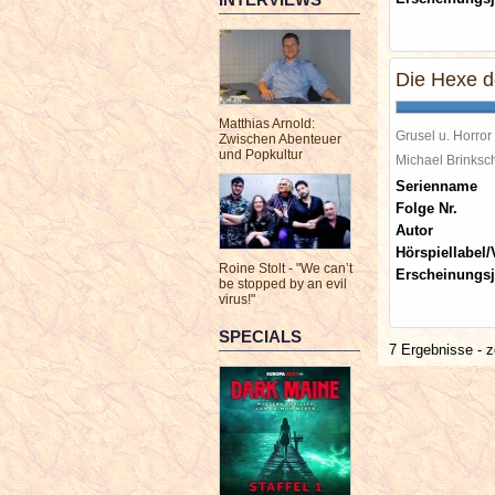
Die Hexe d
Matthias Arnold:
Grusel u. Horror
Zwischen Abenteuer
und Popkultur
Michael Brinks
Serienname
Folge Nr.
Autor
Hörspiellabel/
Roine Stolt - "We can’t
Erscheinungsj
be stopped by an evil
virus!"
SPECIALS
7 Ergebnisse - z