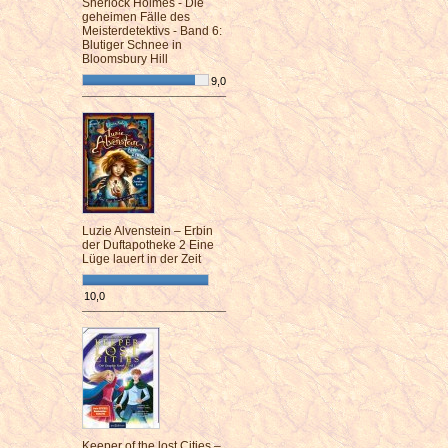
Sherlock Holmes - Die
geheimen Fälle des
Meisterdetektivs - Band 6:
Blutiger Schnee in
Bloomsbury Hill
9,0
¯¯¯¯¯¯¯¯¯¯¯¯¯¯¯¯¯¯¯¯¯¯¯¯
Luzie Alvenstein – Erbin
der Duftapotheke 2 Eine
Lüge lauert in der Zeit
10,0
¯¯¯¯¯¯¯¯¯¯¯¯¯¯¯¯¯¯¯¯¯¯¯¯
Keeper of the lost Cities –