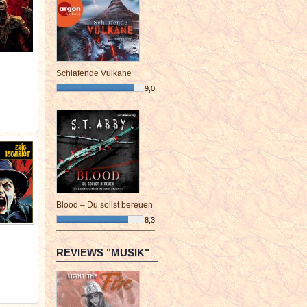
Schlafende Vulkane
9,0
¯¯¯¯¯¯¯¯¯¯¯¯¯¯¯¯¯¯¯¯¯¯¯¯
Blood – Du sollst bereuen
8,3
¯¯¯¯¯¯¯¯¯¯¯¯¯¯¯¯¯¯¯¯¯¯¯¯
REVIEWS "MUSIK"