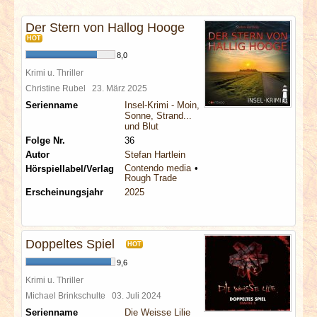
INTERVIEWS
Der Stern von Hallog Hooge
HOT
SPECIALS
8,0
Krimi u. Thriller
REDAKTION
Christine Rubel
23. März 2025
Serienname
Insel-Krimi - Moin,
Sonne, Strand...
LINKS
und Blut
Folge Nr.
36
ARCHIV
Autor
Stefan Hartlein
Contendo media
Hörspiellabel/Verlag
Rough Trade
Erscheinungsjahr
2025
Doppeltes Spiel
HOT
9,6
Krimi u. Thriller
Michael Brinkschulte
03. Juli 2024
Serienname
Die Weisse Lilie