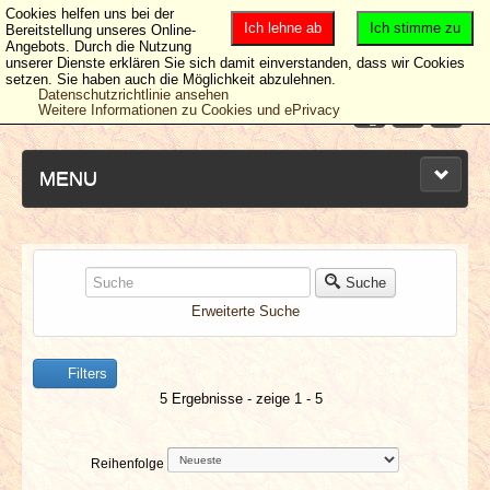
Cookies helfen uns bei der
Ich lehne ab
Ich stimme zu
Bereitstellung unseres Online-
Angebots. Durch die Nutzung
unserer Dienste erklären Sie sich damit einverstanden, dass wir Cookies
setzen. Sie haben auch die Möglichkeit abzulehnen.
Datenschutzrichtlinie ansehen
Weitere Informationen zu Cookies und ePrivacy
MENU
NEUESTE ARTIKEL
Suche
Erweiterte Suche
NEWS & DATES
Filters
BERICHTE
5 Ergebnisse - zeige 1 - 5
VERLOSUNGEN
Reihenfolge