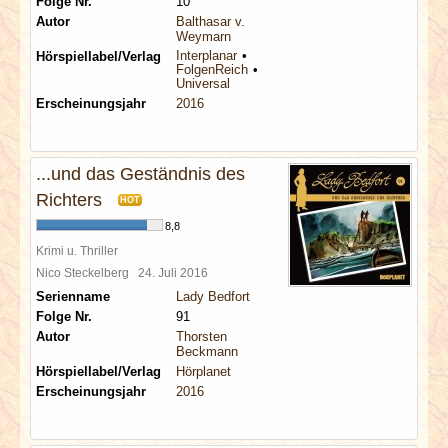
Folge Nr.
10
Autor
Balthasar v.
Weymarn
Interplanar
Hörspiellabel/Verlag
FolgenReich
Universal
Erscheinungsjahr
2016
...und das Geständnis des
Richters
HOT
8,8
Krimi u. Thriller
Nico Steckelberg
24. Juli 2016
Serienname
Lady Bedfort
Folge Nr.
91
Autor
Thorsten
Beckmann
Hörspiellabel/Verlag
Hörplanet
Erscheinungsjahr
2016