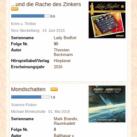
...und die Rache des Zinkers
HOT
8,6
Krimi u. Thriller
Nico Steckelberg
19. Juni 2016
Serienname
Lady Bedfort
Folge Nr.
90
Autor
Thorsten
Beckmann
Hörspiellabel/Verlag
Hörplanet
Erscheinungsjahr
2016
Mondschatten
HOT
7,8
Science-Fiction
Michael Brinkschulte
01. Mai 2016
Serienname
Mark Brandis,
Raumkadett
Folge Nr.
8
Autor
Balthasar v.