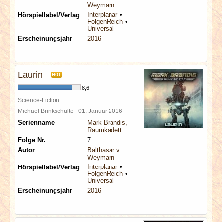
Weymarn
Interplanar
Hörspiellabel/Verlag
FolgenReich
Universal
Erscheinungsjahr
2016
Laurin
HOT
8,6
Science-Fiction
Michael Brinkschulte
01. Januar 2016
Serienname
Mark Brandis,
Raumkadett
Folge Nr.
7
Autor
Balthasar v.
Weymarn
Interplanar
Hörspiellabel/Verlag
FolgenReich
Universal
Erscheinungsjahr
2016