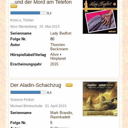
...und der Mord am Telefon
HOT
8,2
Krimi u. Thriller
Nico Steckelberg
25. Mai 2015
Serienname
Lady Bedfort
Folge Nr.
80
Autor
Thorsten
Beckmann
Alive
Hörspiellabel/Verlag
Hörplanet
Erscheinungsjahr
2015
Der Aladin-Schachzug
HOT
8,4
Science-Fiction
Michael Brinkschulte
01. April 2015
Serienname
Mark Brandis,
Raumkadett
Folge Nr.
5