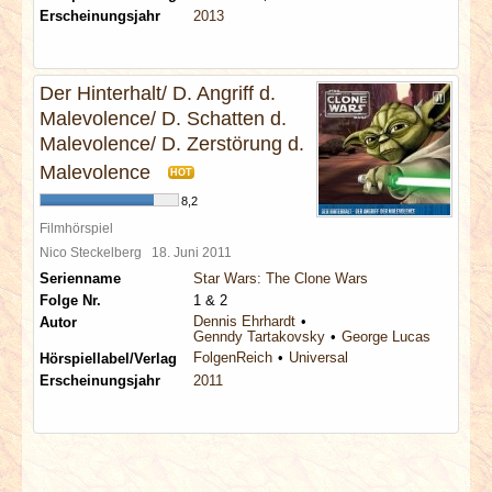
Erscheinungsjahr
2013
Der Hinterhalt/ D. Angriff d.
Malevolence/ D. Schatten d.
Malevolence/ D. Zerstörung d.
Malevolence
HOT
8,2
Filmhörspiel
Nico Steckelberg
18. Juni 2011
Serienname
Star Wars: The Clone Wars
Folge Nr.
1 & 2
Dennis Ehrhardt
Autor
Genndy Tartakovsky
George Lucas
FolgenReich
Universal
Hörspiellabel/Verlag
Erscheinungsjahr
2011