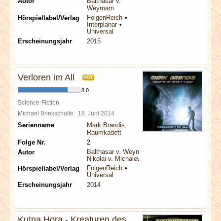
Autor
Balthasar v.
Weymarn
FolgenReich
Hörspiellabel/Verlag
Interplanar
Universal
Erscheinungsjahr
2015
Verloren im All
HOT
8,0
Science-Fiction
Michael Brinkschulte
18. Juni 2014
Serienname
Mark Brandis,
Raumkadett
Folge Nr.
2
Balthasar v. Weymarn
Autor
Nikolai v. Michalewsky
FolgenReich
Hörspiellabel/Verlag
Universal
Erscheinungsjahr
2014
Kutna Hora - Kreaturen des