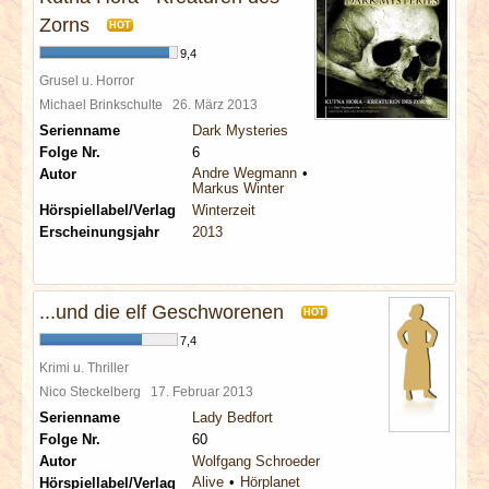
Zorns
HOT
9,4
Grusel u. Horror
Michael Brinkschulte
26. März 2013
Serienname
Dark Mysteries
Folge Nr.
6
Andre Wegmann
Autor
Markus Winter
Hörspiellabel/Verlag
Winterzeit
Erscheinungsjahr
2013
...und die elf Geschworenen
HOT
7,4
Krimi u. Thriller
Nico Steckelberg
17. Februar 2013
Serienname
Lady Bedfort
Folge Nr.
60
Autor
Wolfgang Schroeder
Alive
Hörplanet
Hörspiellabel/Verlag