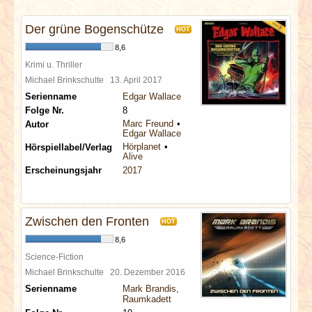
INTERVIEWS
Der grüne Bogenschütze
HOT
SPECIALS
8,6
Krimi u. Thriller
REDAKTION
Michael Brinkschulte
13. April 2017
Serienname
Edgar Wallace
Folge Nr.
8
LINKS
Marc Freund
Autor
Edgar Wallace
Hörplanet
Hörspiellabel/Verlag
ARCHIV
Alive
Erscheinungsjahr
2017
Zwischen den Fronten
HOT
8,6
Science-Fiction
Michael Brinkschulte
20. Dezember 2016
Serienname
Mark Brandis,
Raumkadett