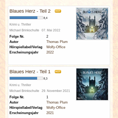
INTERVIEWS
Blaues Herz - Teil 2
HOT
SPECIALS
8,4
Krimi u. Thriller
REDAKTION
Michael Brinkschulte
07. Mai 2022
Folge Nr.
2
Autor
Thomas Plum
LINKS
Hörspiellabel/Verlag
Wolfy-Office
Erscheinungsjahr
2022
ARCHIV
Blaues Herz - Teil 1
HOT
8,3
Krimi u. Thriller
Michael Brinkschulte
29. November 2021
Folge Nr.
1
Autor
Thomas Plum
Hörspiellabel/Verlag
Wolfy-Office
Erscheinungsjahr
2021