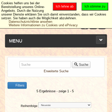
Cookies helfen uns bei der
Ich lehne ab
Ich stimme zu
Bereitstellung unseres Online-
Angebots. Durch die Nutzung
unserer Dienste erklären Sie sich damit einverstanden, dass wir Cookies
setzen. Sie haben auch die Möglichkeit abzulehnen.
Datenschutzrichtlinie ansehen
Weitere Informationen zu Cookies und ePrivacy
MENU
NEUESTE ARTIKEL
Suche
Erweiterte Suche
NEWS & DATES
Filters
BERICHTE
5 Ergebnisse - zeige 1 - 5
VERLOSUNGEN
Reihenfolge