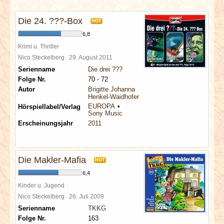
INTERVIEWS
Die 24. ???-Box
HOT
SPECIALS
6,8
Krimi u. Thriller
REDAKTION
Nico Steckelberg
29. August 2011
Serienname
Die drei ???
Folge Nr.
70 - 72
LINKS
Autor
Brigitte Johanna
Henkel-Waidhofer
EUROPA
Hörspiellabel/Verlag
ARCHIV
Sony Music
Erscheinungsjahr
2011
Die Makler-Mafia
HOT
6,4
Kinder u. Jugend
Nico Steckelberg
26. Juli 2009
Serienname
TKKG
Folge Nr.
163