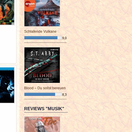
Schlafende Vulkane
9,0
¯¯¯¯¯¯¯¯¯¯¯¯¯¯¯¯¯¯¯¯¯¯¯¯
Blood – Du sollst bereuen
8,3
¯¯¯¯¯¯¯¯¯¯¯¯¯¯¯¯¯¯¯¯¯¯¯¯
REVIEWS "MUSIK"