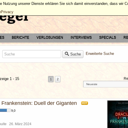
ie Nutzung unserer Dienste erklären Sie sich damit einverstanden, dass wir 
ePrivacy
TES
BERICHTE
VERLOSUNGEN
INTERVIEWS
SPECIALS
RE
Erweiterte Suche
Suche
zeige 1 - 15
Re
1
2
. Frankenstein: Duell der Giganten
HOT
9,0
chulte
26. März 2024