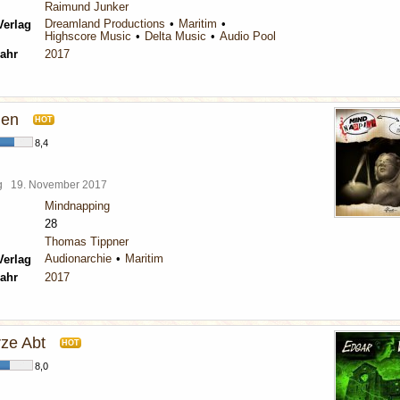
Raimund Junker
Dreamland Productions
Maritim
Verlag
Highscore Music
Delta Music
Audio Pool
ahr
2017
gen
HOT
8,4
rg
19. November 2017
Mindnapping
28
Thomas Tippner
Audionarchie
Maritim
Verlag
ahr
2017
ze Abt
HOT
8,0