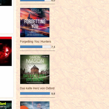
8,0
¯¯¯¯¯¯¯¯¯¯¯¯¯¯¯¯¯¯¯¯¯¯¯¯
Forgetting You: Hunters
7,3
¯¯¯¯¯¯¯¯¯¯¯¯¯¯¯¯¯¯¯¯¯¯¯¯
Das kalte Herz von Oxford
9,8
¯¯¯¯¯¯¯¯¯¯¯¯¯¯¯¯¯¯¯¯¯¯¯¯