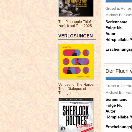
Grusel u. Horror
Michael Brinks
The Pineapple Thief
Serienname
zurück auf Tour 2025
Folge Nr.
Autor
VERLOSUNGEN
Hörspiellabel/
Erscheinungsj
Der Fluch 
Verlosung: The Harper
Grusel u. Horror
Trio - Dialogue of
Michael Brinks
Thoughts
Serienname
Folge Nr.
Autor
Hörspiellabel/
Erscheinungsj