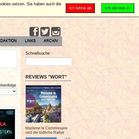
Cookies setzen. Sie haben auch die
Ich lehne ab
Ich stimme zu
DAKTION
LINKS
ARCHIV
Schnellsuche:
REVIEWS "WORT"
ihenfolge
Madame le Commissaire
und die tödliche Rallye