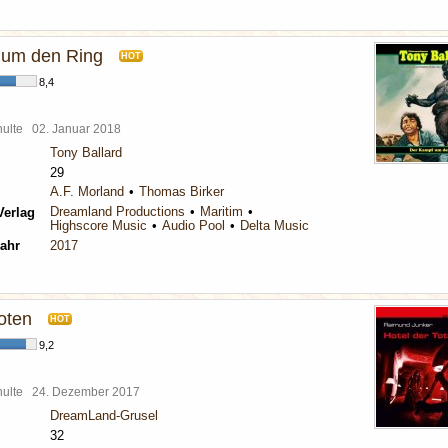
 um den Ring
HOT
8,4
chulte
02. Januar 2018
Tony Ballard
29
A.F. Morland
Thomas Birker
Dreamland Productions
Maritim
Verlag
Highscore Music
Audio Pool
Delta Music
ahr
2017
oten
HOT
9,2
chulte
24. Dezember 2017
DreamLand-Grusel
32