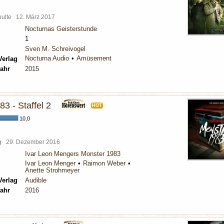
chulte
12. März 2017
Nocturnas Geisterstunde
1
Sven M. Schreivogel
Nocturna Audio
Amüsement
Verlag
ahr
2015
3 - Staffel 2
HOT
10,0
rg
29. Dezember 2016
Ivar Leon Mengers Monster 1983
Ivar Leon Menger
Raimon Weber
Anette Strohmeyer
Verlag
Audible
ahr
2016