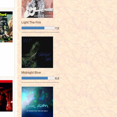
Light The Fire
7,0
¯¯¯¯¯¯¯¯¯¯¯¯¯¯¯¯¯¯¯¯¯¯¯¯
Midnight Blue
8,0
¯¯¯¯¯¯¯¯¯¯¯¯¯¯¯¯¯¯¯¯¯¯¯¯