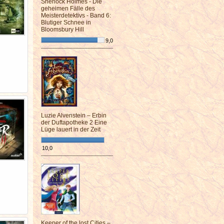
Sherlock Holmes - Die
geheimen Fälle des
Meisterdetektivs - Band 6:
Blutiger Schnee in
Bloomsbury Hill
9,0
¯¯¯¯¯¯¯¯¯¯¯¯¯¯¯¯¯¯¯¯¯¯¯¯
Luzie Alvenstein – Erbin
der Duftapotheke 2 Eine
Lüge lauert in der Zeit
10,0
¯¯¯¯¯¯¯¯¯¯¯¯¯¯¯¯¯¯¯¯¯¯¯¯
Keeper of the lost Cities –