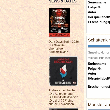
NEWS & DATES
Serienname
Folge Nr.
Autor
Hörspiellabel/
Erscheinungsj
Schattenki
Dark Days Berlin 2026
- Festival im
ehemaligen
Stummfilmkino
Grusel u. Horror
Michael Brinks
Serienname
Folge Nr.
Autor
Hörspiellabel/
Erscheinungsj
Andreas Eschbachs
„Die Auferstehung“ –
Die Kult-Detektive von
„Die drei ???“ sind
Monster au
zurück. Erwachsen.