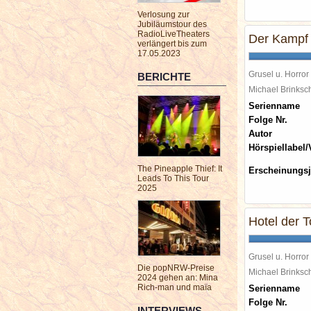
Verlosung zur
Jubiläumstour des
RadioLiveTheaters
Der Kampf
verlängert bis zum
17.05.2023
Grusel u. Horror
BERICHTE
Michael Brinks
Serienname
Folge Nr.
Autor
Hörspiellabel/
The Pineapple Thief: It
Erscheinungsj
Leads To This Tour
2025
Hotel der T
Grusel u. Horror
Die popNRW-Preise
Michael Brinks
2024 gehen an: Mina
Rich-man und maïa
Serienname
Folge Nr.
INTERVIEWS