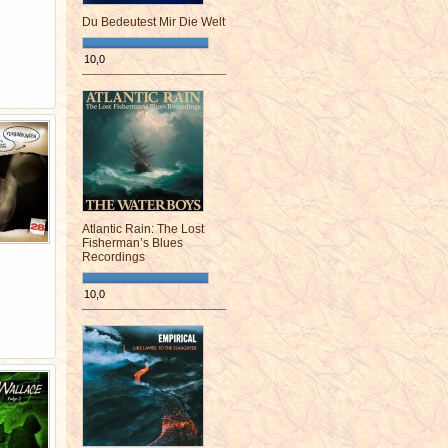
Du Bedeutest Mir Die Welt
10,0
¯¯¯¯¯¯¯¯¯¯¯¯¯¯¯¯¯¯¯¯¯¯¯¯
Atlantic Rain: The Lost
Fisherman’s Blues
Recordings
10,0
¯¯¯¯¯¯¯¯¯¯¯¯¯¯¯¯¯¯¯¯¯¯¯¯