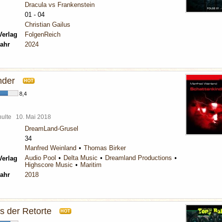
Dracula vs Frankenstein
01 - 04
Christian Gailus
Verlag
FolgenReich
ahr
2024
nder
HOT
8,4
chulte
10. Mai 2018
DreamLand-Grusel
34
Manfred Weinland
Thomas Birker
Audio Pool
Delta Music
Dreamland Productions
Verlag
Highscore Music
Maritim
ahr
2018
s der Retorte
HOT