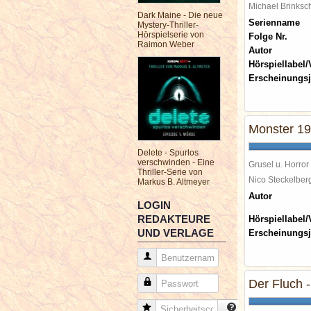
Michael Brinks
Dark Maine - Die neue
Serienname
Mystery-Thriller-
Hörspielserie von
Folge Nr.
Raimon Weber
Autor
Hörspiellabel/
Erscheinungsj
Monster 19
Delete - Spurlos
verschwinden - Eine
Grusel u. Horror
Thriller-Serie von
Nico Steckelbe
Markus B. Altmeyer
Autor
LOGIN
REDAKTEURE
Hörspiellabel/
UND VERLAGE
Erscheinungsj
Benutzername
Der Fluch 
Passwort
Sicherheitscode