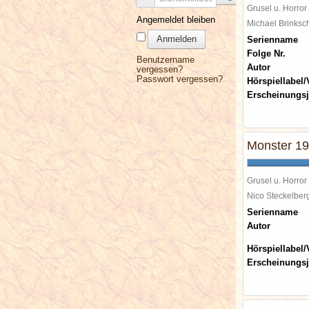
Grusel u. Horror
Angemeldet bleiben
Michael Brinks
Anmelden
Serienname
Folge Nr.
Benutzername
Autor
vergessen?
Passwort vergessen?
Hörspiellabel/
Erscheinungsj
Monster 198
Grusel u. Horror
Nico Steckelbe
Serienname
Autor
Hörspiellabel/
Erscheinungsj