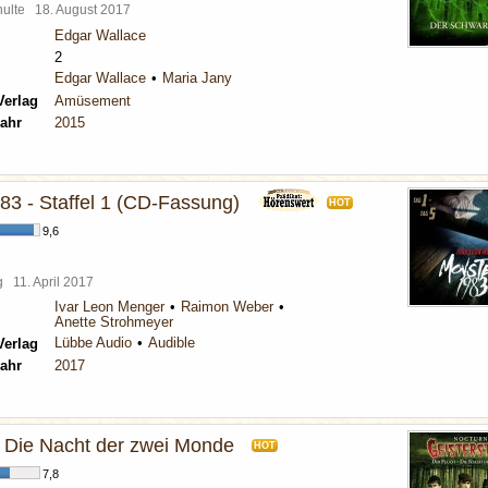
chulte
18. August 2017
Edgar Wallace
2
Edgar Wallace
Maria Jany
Verlag
Amüsement
ahr
2015
83 - Staffel 1 (CD-Fassung)
HOT
9,6
rg
11. April 2017
Ivar Leon Menger
Raimon Weber
Anette Strohmeyer
Lübbe Audio
Audible
Verlag
ahr
2017
- Die Nacht der zwei Monde
HOT
7,8