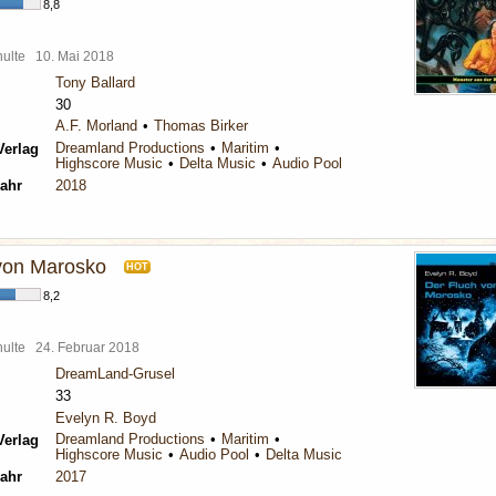
8,8
chulte
10. Mai 2018
Tony Ballard
30
A.F. Morland
Thomas Birker
Dreamland Productions
Maritim
Verlag
Highscore Music
Delta Music
Audio Pool
ahr
2018
von Marosko
HOT
8,2
chulte
24. Februar 2018
DreamLand-Grusel
33
Evelyn R. Boyd
Dreamland Productions
Maritim
Verlag
Highscore Music
Audio Pool
Delta Music
ahr
2017