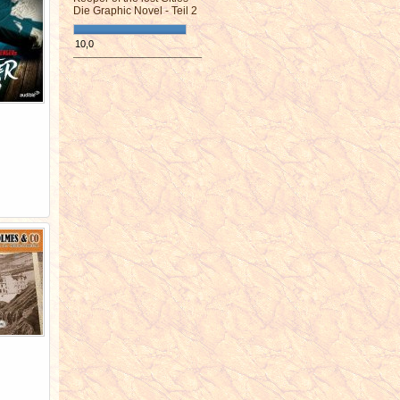
Die Graphic Novel - Teil 2
10,0
¯¯¯¯¯¯¯¯¯¯¯¯¯¯¯¯¯¯¯¯¯¯¯¯