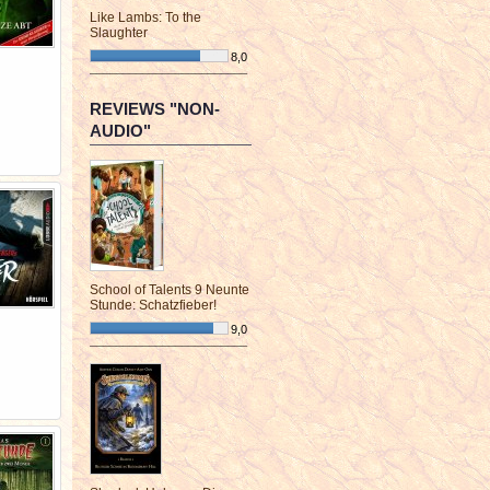
Like Lambs: To the
Slaughter
8,0
¯¯¯¯¯¯¯¯¯¯¯¯¯¯¯¯¯¯¯¯¯¯¯¯
REVIEWS "NON-
AUDIO"
School of Talents 9 Neunte
Stunde: Schatzfieber!
9,0
¯¯¯¯¯¯¯¯¯¯¯¯¯¯¯¯¯¯¯¯¯¯¯¯