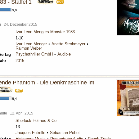
3 - Staffel 1
HOT
9,8
rg
24. Dezember 2015
Ivar Leon Mengers Monster 1983
1-10
Ivar Leon Menger
Anette Strohmeyer
Raimon Weber
Psychothriller GmbH
Audible
Verlag
ahr
2015
ende Phantom - Die Denkmaschine im
HOT
9,4
chulte
12. April 2015
Sherlock Holmes & Co
13
Jacques Futrelle
Sebastian Pobot
Highscore Music
Romantruhe Audio
Rough Trade