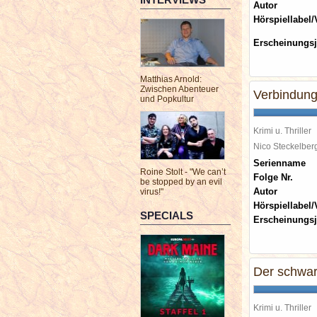
Autor
Hörspiellabel/
Erscheinungsj
Matthias Arnold:
Zwischen Abenteuer
Verbindun
und Popkultur
Krimi u. Thriller
Nico Steckelbe
Serienname
Roine Stolt - "We can’t
Folge Nr.
be stopped by an evil
Autor
virus!"
Hörspiellabel/
SPECIALS
Erscheinungsj
Der schwar
Krimi u. Thriller