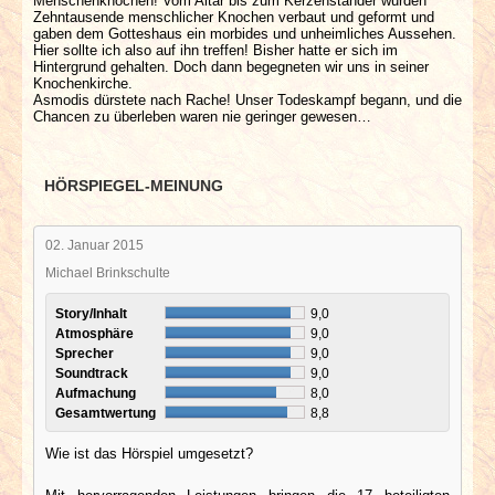
Menschenknochen! Vom Altar bis zum Kerzenständer wurden
Zehntausende menschlicher Knochen verbaut und geformt und
gaben dem Gotteshaus ein morbides und unheimliches Aussehen.
Hier sollte ich also auf ihn treffen! Bisher hatte er sich im
Hintergrund gehalten. Doch dann begegneten wir uns in seiner
Knochenkirche.
Asmodis dürstete nach Rache! Unser Todeskampf begann, und die
Chancen zu überleben waren nie geringer gewesen…
HÖRSPIEGEL-MEINUNG
02. Januar 2015
Michael Brinkschulte
Story/Inhalt
9,0
Atmosphäre
9,0
Sprecher
9,0
Soundtrack
9,0
Aufmachung
8,0
Gesamtwertung
8,8
Wie ist das Hörspiel umgesetzt?