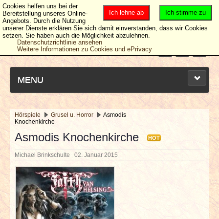
Cookies helfen uns bei der
Ich lehne ab
Ich stimme zu
Bereitstellung unseres Online-
Angebots. Durch die Nutzung
unserer Dienste erklären Sie sich damit einverstanden, dass wir Cookies
setzen. Sie haben auch die Möglichkeit abzulehnen.
Datenschutzrichtlinie ansehen
Weitere Informationen zu Cookies und ePrivacy
MENU
Hörspiele
Grusel u. Horror
Asmodis
Knochenkirche
NEUESTE ARTIKEL
Asmodis Knochenkirche
HOT
NEWS & DATES
Michael Brinkschulte
02. Januar 2015
BERICHTE
VERLOSUNGEN