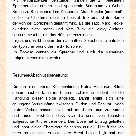
Mit hervorragenden Leistungen bringen die 17 beteiligten
Sprecher eine düstere und spannende Stimmung zu Gehör.
Schon zu Beginn sind Tim Knauer als Marc Sander (oder heißt
er Heckel? Ersteres steht im Booklet, letzteres ist der Name
der von der Sprecherin genannt wird, als sie sagt ‚Marc Heckel
existierte nicht mehr‘) und Vera Bunk als Vicky Andreas
bestens besetzt, um das Hörspiel einzuleiten.
Ergänzend wirkt neben der namhaften Sprecherliste natürlich
der typische Sound der Faith-Hörspiele.
Im Booklet können die Sprecher und auch die bisherigen
Folgen nachgelesen werden.
Resümee/Abschlussbewertung:
Die real existierende Knochenkirche Kutna Hora (wer Bilder
sehen möchte, kann im Internet zahlreiche finden), ist die
Handlung dieser Folge angelegt. Damit ergibt sich eine
gelungene Verknüpfung zwischen Fiktion und Realität. Nach
ersten Vorkommnissen reist Faith mit ihrem Team zur Kirche
und muss feststellen, dass sich die sonst von Touristen
aufgesuchte Kirche verändert. Das Böse hat Einzug gehalten
und lässt einige Charaktere fleischlos zurück. Hier fühlte ich
mich an die alte Europa Larry Brent Folge 1 ‚Irrfahrt der