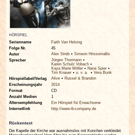
INTERVIEWS
SPECIALS
REDAKTION
HÖRSPIEL
Serienname
Faith Van Helsing
Folge Nr.
45
LINKS
Alex Streb
Simeon Hrissomallis
Autor
Jürgen Thormann
Sprecher
Karen Schulz Vobach
ARCHIV
Kaya Marie Möller
Nana Spier
Tim Knauer
u. v. a.
Vera Bunk
Alive
Russel & Brandon
Hörspiellabel/Verlag
Erscheinungsjahr
2014
Format
CD
Anzahl Medien
1
Altersempfehlung
Ein Hörspiel für Erwachsene
Internetlink
http://www.rb-company.de
Rückentext
Die Kapelle der Kirche war ausnahmslos mit Konchen verkleidet.