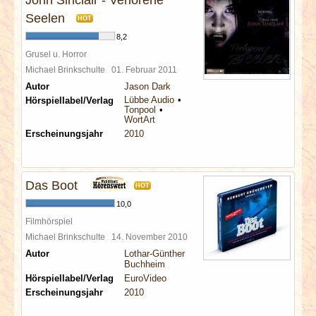
John Sinclair - Verlorene
Seelen
HOT
8,2
Grusel u. Horror
Michael Brinkschulte
01. Februar 2011
Autor
Jason Dark
Lübbe Audio
Hörspiellabel/Verlag
Tonpool
WortArt
Erscheinungsjahr
2010
Das Boot
HOT
10,0
Filmhörspiel
Michael Brinkschulte
14. November 2010
Autor
Lothar-Günther
Buchheim
Hörspiellabel/Verlag
EuroVideo
Erscheinungsjahr
2010