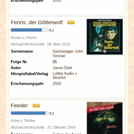
Erscheinungsjahr
2010
Fenris, der Götterwolf
HOT
8,2
Grusel u. Horror
Michael Brinkschulte
08. März 2010
Serienname
Geisterjäger John
Sinclair
Folge Nr.
55
Autor
Jason Dark
Lübbe Audio
Hörspiellabel/Verlag
WortArt
Erscheinungsjahr
2010
Feeder
HOT
9,2
Krimi u. Thriller
Michael Brinkschulte
25. Oktober 2009