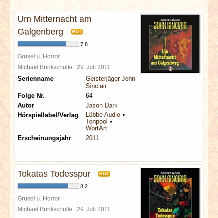
INTERVIEWS
Um Mitternacht am
SPECIALS
Galgenberg
HOT
7,8
REDAKTION
Grusel u. Horror
Michael Brinkschulte
29. Juli 2011
Serienname
Geisterjäger John
LINKS
Sinclair
Folge Nr.
64
ARCHIV
Autor
Jason Dark
Lübbe Audio
Hörspiellabel/Verlag
Tonpool
WortArt
Erscheinungsjahr
2011
Tokatas Todesspur
HOT
8,2
Grusel u. Horror
Michael Brinkschulte
29. Juli 2011