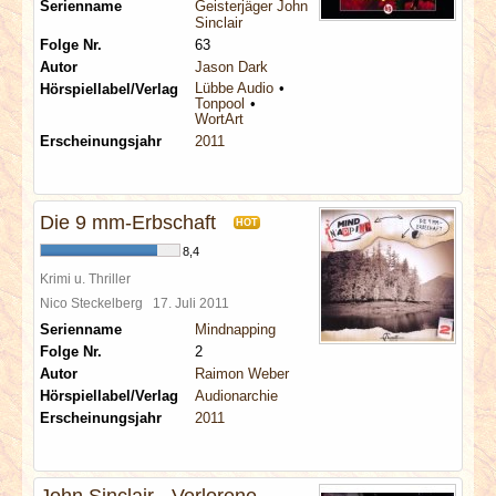
Serienname
Geisterjäger John
Sinclair
Folge Nr.
63
Autor
Jason Dark
Lübbe Audio
Hörspiellabel/Verlag
Tonpool
WortArt
Erscheinungsjahr
2011
Die 9 mm-Erbschaft
HOT
8,4
Krimi u. Thriller
Nico Steckelberg
17. Juli 2011
Serienname
Mindnapping
Folge Nr.
2
Autor
Raimon Weber
Hörspiellabel/Verlag
Audionarchie
Erscheinungsjahr
2011