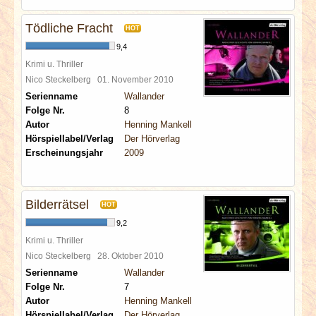
Tödliche Fracht
HOT
9,4
Krimi u. Thriller
Nico Steckelberg
01. November 2010
Serienname
Wallander
Folge Nr.
8
Autor
Henning Mankell
Hörspiellabel/Verlag
Der Hörverlag
Erscheinungsjahr
2009
Bilderrätsel
HOT
9,2
Krimi u. Thriller
Nico Steckelberg
28. Oktober 2010
Serienname
Wallander
Folge Nr.
7
Autor
Henning Mankell
Hörspiellabel/Verlag
Der Hörverlag