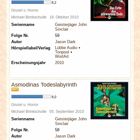
8,2
Grusel u. Horror
Michael Brinkschulte
18. Oktober 2010
Serienname
Geisterjäger John
Sinclair
Folge Nr.
59
Autor
Jason Dark
Lübbe Audio
Hörspiellabel/Verlag
Tonpool
WortArt
Erscheinungsjahr
2010
Asmodinas Todeslabyrinth
HOT
8,0
Grusel u. Horror
Michael Brinkschulte
05. September 2010
Serienname
Geisterjäger John
Sinclair
Folge Nr.
58
Autor
Jason Dark