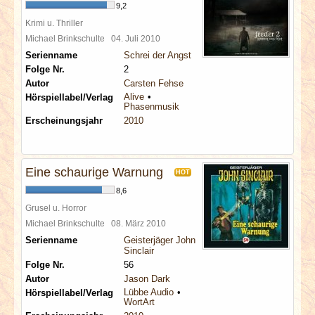
9,2
Krimi u. Thriller
Michael Brinkschulte
04. Juli 2010
Serienname
Schrei der Angst
Folge Nr.
2
Autor
Carsten Fehse
Alive
Hörspiellabel/Verlag
Phasenmusik
Erscheinungsjahr
2010
Eine schaurige Warnung
HOT
8,6
Grusel u. Horror
Michael Brinkschulte
08. März 2010
Serienname
Geisterjäger John
Sinclair
Folge Nr.
56
Autor
Jason Dark
Lübbe Audio
Hörspiellabel/Verlag
WortArt