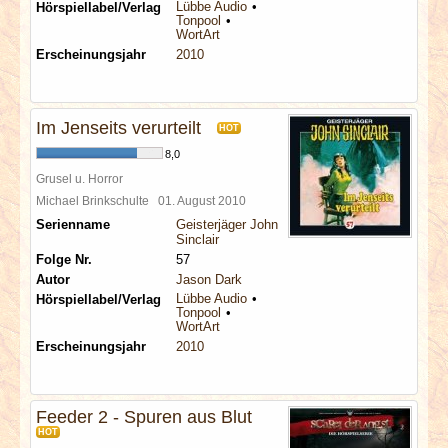
Lübbe Audio
Hörspiellabel/Verlag
Tonpool
WortArt
Erscheinungsjahr
2010
Im Jenseits verurteilt
HOT
8,0
Grusel u. Horror
Michael Brinkschulte
01. August 2010
Serienname
Geisterjäger John
Sinclair
Folge Nr.
57
Autor
Jason Dark
Lübbe Audio
Hörspiellabel/Verlag
Tonpool
WortArt
Erscheinungsjahr
2010
Feeder 2 - Spuren aus Blut
HOT