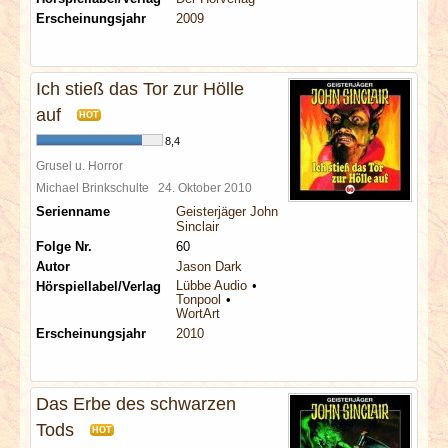
Erscheinungsjahr
2009
Ich stieß das Tor zur Hölle
auf
HOT
8,4
Grusel u. Horror
Michael Brinkschulte
24. Oktober 2010
Serienname
Geisterjäger John
Sinclair
Folge Nr.
60
Autor
Jason Dark
Lübbe Audio
Hörspiellabel/Verlag
Tonpool
WortArt
Erscheinungsjahr
2010
Das Erbe des schwarzen
Tods
HOT