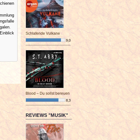
chienen
ammlung
ngsfalle
galen.
Einblick
Schlafende Vulkane
9,0
¯¯¯¯¯¯¯¯¯¯¯¯¯¯¯¯¯¯¯¯¯¯¯¯
Blood – Du sollst bereuen
8,3
¯¯¯¯¯¯¯¯¯¯¯¯¯¯¯¯¯¯¯¯¯¯¯¯
REVIEWS "MUSIK"