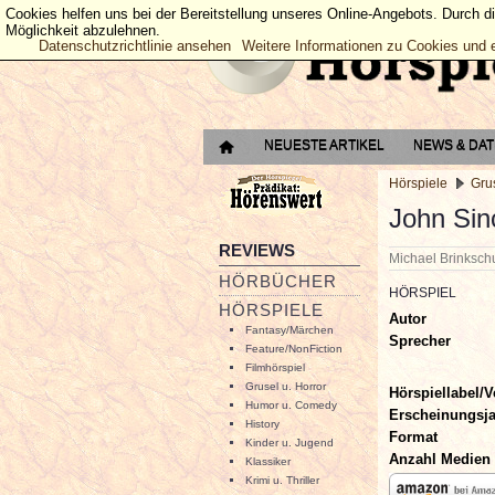
Cookies helfen uns bei der Bereitstellung unseres Online-Angebots. Durch d
Möglichkeit abzulehnen.
Datenschutzrichtlinie ansehen
Weitere Informationen zu Cookies und 
NEUESTE ARTIKEL
NEWS & DA
Hörspiele
Grus
John Sinc
REVIEWS
Michael Brinksc
HÖRBÜCHER
HÖRSPIEL
HÖRSPIELE
Autor
Fantasy/Märchen
Sprecher
Feature/NonFiction
Filmhörspiel
Grusel u. Horror
Hörspiellabel/V
Humor u. Comedy
Erscheinungsj
History
Format
Kinder u. Jugend
Anzahl Medien
Klassiker
Krimi u. Thriller