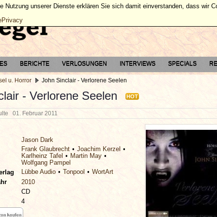
ie Nutzung unserer Dienste erklären Sie sich damit einverstanden, dass wir 
ePrivacy
TES
BERICHTE
VERLOSUNGEN
INTERVIEWS
SPECIALS
RE
el u. Horror
John Sinclair - Verlorene Seelen
lair - Verlorene Seelen
HOT
hulte
01. Februar 2011
Jason Dark
Frank Glaubrecht
Joachim Kerzel
Karlheinz Tafel
Martin May
Wolfgang Pampel
Lübbe Audio
Tonpool
WortArt
erlag
ahr
2010
CD
4