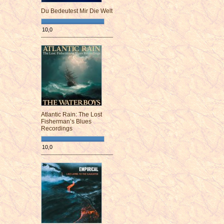
Du Bedeutest Mir Die Welt
10,0
¯¯¯¯¯¯¯¯¯¯¯¯¯¯¯¯¯¯¯¯¯¯¯¯
Atlantic Rain: The Lost
Fisherman’s Blues
Recordings
10,0
¯¯¯¯¯¯¯¯¯¯¯¯¯¯¯¯¯¯¯¯¯¯¯¯