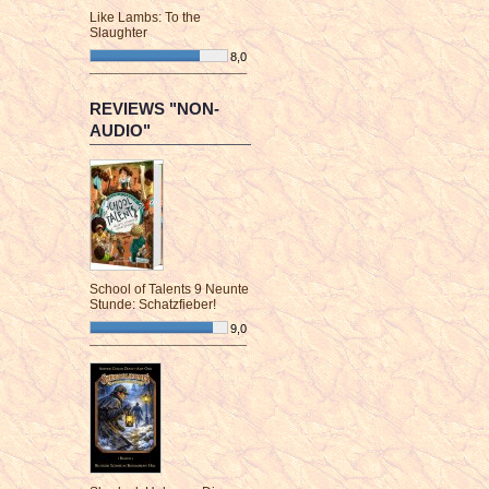
Like Lambs: To the
Slaughter
8,0
¯¯¯¯¯¯¯¯¯¯¯¯¯¯¯¯¯¯¯¯¯¯¯¯
REVIEWS "NON-
AUDIO"
School of Talents 9 Neunte
Stunde: Schatzfieber!
9,0
¯¯¯¯¯¯¯¯¯¯¯¯¯¯¯¯¯¯¯¯¯¯¯¯