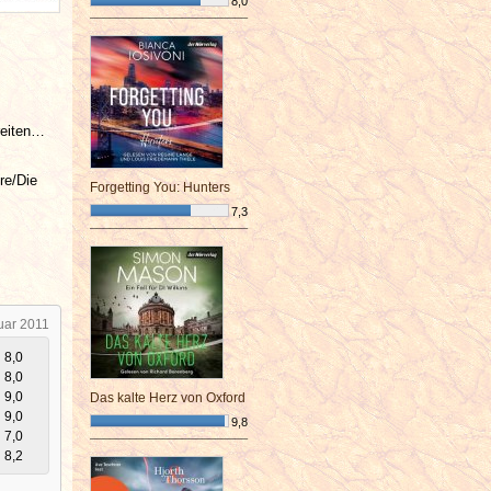
8,0
¯¯¯¯¯¯¯¯¯¯¯¯¯¯¯¯¯¯¯¯¯¯¯¯
reiten…
re/Die
Forgetting You: Hunters
7,3
¯¯¯¯¯¯¯¯¯¯¯¯¯¯¯¯¯¯¯¯¯¯¯¯
uar 2011
8,0
8,0
9,0
Das kalte Herz von Oxford
9,0
9,8
7,0
¯¯¯¯¯¯¯¯¯¯¯¯¯¯¯¯¯¯¯¯¯¯¯¯
8,2