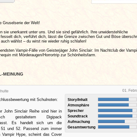
te Gruselserie der Welt!
n sie unerkannt unter uns. Und sie sind gefährlich. Ihre unwiderstehliche
fesselt dich, verführt dich, lässt die Grenze zwischen Gut und Böse übersch
auch wählst – du wirst nie wieder ruhig schlafen!
endsten Vampir-Fälle von Geisterjäger John Sinclair: Im Nachtclub der Vampi
equin mit Mörderaugen/Horrortrip zur Schönheitsfarm.
L-MEINUNG
01. Febr
hulte
lussbewertung mit Schulnoten:
Story/Inhalt
Atmosphäre
Sprecher
r John Sinclair Reihe sind hier in
Soundtrack
ch gestaltetem Digipack
Aufmachung
asst. Es handelt sich um die
Gesamtwertung
, 51 und 52. Passend zum immer
n Vampir Hype, scheint das Cover