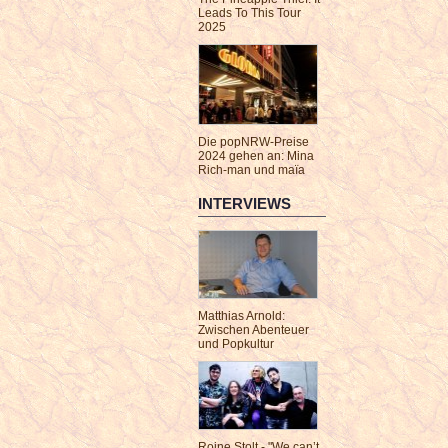
Leads To This Tour
2025
Die popNRW-Preise
2024 gehen an: Mina
Rich-man und maïa
INTERVIEWS
Matthias Arnold:
Zwischen Abenteuer
und Popkultur
Roine Stolt - "We can’t