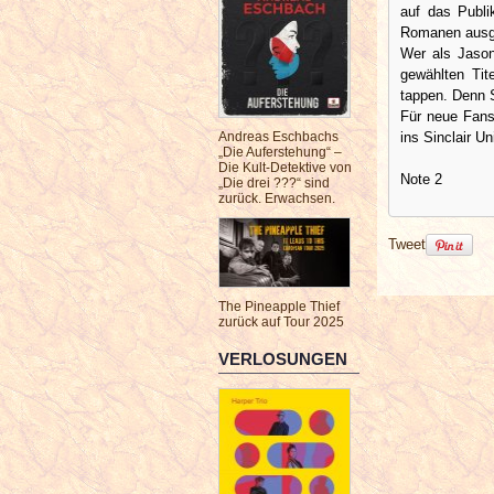
auf das Publ
Romanen ausge
Wer als Jaso
gewählten Tit
tappen. Denn S
Für neue Fans
ins Sinclair U
Andreas Eschbachs
„Die Auferstehung“ –
Die Kult-Detektive von
Note 2
„Die drei ???“ sind
zurück. Erwachsen.
Tweet
The Pineapple Thief
zurück auf Tour 2025
VERLOSUNGEN