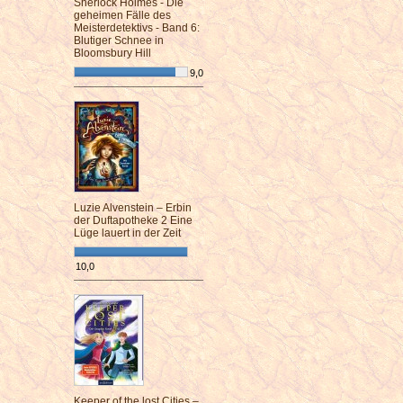
Sherlock Holmes - Die
geheimen Fälle des
Meisterdetektivs - Band 6:
Blutiger Schnee in
Bloomsbury Hill
9,0
¯¯¯¯¯¯¯¯¯¯¯¯¯¯¯¯¯¯¯¯¯¯¯¯
Luzie Alvenstein – Erbin
der Duftapotheke 2 Eine
Lüge lauert in der Zeit
10,0
¯¯¯¯¯¯¯¯¯¯¯¯¯¯¯¯¯¯¯¯¯¯¯¯
Keeper of the lost Cities –