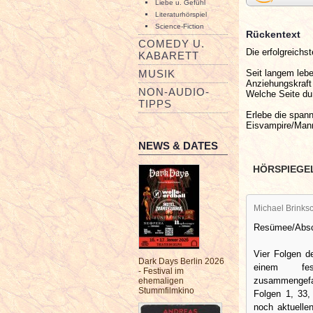
Liebe u. Gefühl
Literaturhörspiel
Science-Fiction
Rückentext
COMEDY U.
Die erfolgreichs
KABARETT
Seit langem lebe
MUSIK
Anziehungskraft 
NON-AUDIO-
Welche Seite du 
TIPPS
Erlebe die spann
Eisvampire/Mann
NEWS & DATES
HÖRSPIEGE
Michael Brinksc
Resümee/Absch
Vier Folgen de
Dark Days Berlin 2026
einem fes
- Festival im
zusammengef
ehemaligen
Stummfilmkino
Folgen 1, 33
noch aktuelle