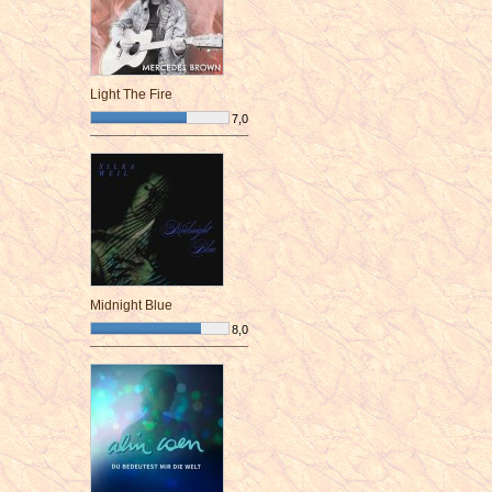
Light The Fire
7,0
¯¯¯¯¯¯¯¯¯¯¯¯¯¯¯¯¯¯¯¯¯¯¯¯
Midnight Blue
8,0
¯¯¯¯¯¯¯¯¯¯¯¯¯¯¯¯¯¯¯¯¯¯¯¯