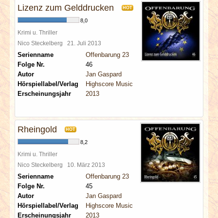
Lizenz zum Gelddrucken
HOT
8,0
Krimi u. Thriller
Nico Steckelberg
21. Juli 2013
Serienname
Offenbarung 23
Folge Nr.
46
Autor
Jan Gaspard
Hörspiellabel/Verlag
Highscore Music
Erscheinungsjahr
2013
Rheingold
HOT
8,2
Krimi u. Thriller
Nico Steckelberg
10. März 2013
Serienname
Offenbarung 23
Folge Nr.
45
Autor
Jan Gaspard
Hörspiellabel/Verlag
Highscore Music
Erscheinungsjahr
2013