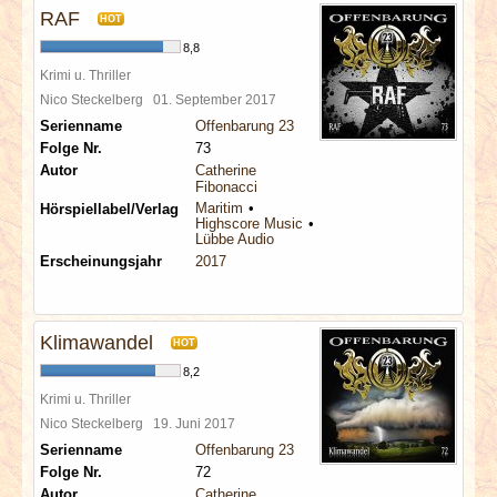
RAF
HOT
8,8
Krimi u. Thriller
Nico Steckelberg
01. September 2017
Serienname
Offenbarung 23
Folge Nr.
73
Autor
Catherine
Fibonacci
Maritim
Hörspiellabel/Verlag
Highscore Music
Lübbe Audio
Erscheinungsjahr
2017
Klimawandel
HOT
8,2
Krimi u. Thriller
Nico Steckelberg
19. Juni 2017
Serienname
Offenbarung 23
Folge Nr.
72
Autor
Catherine