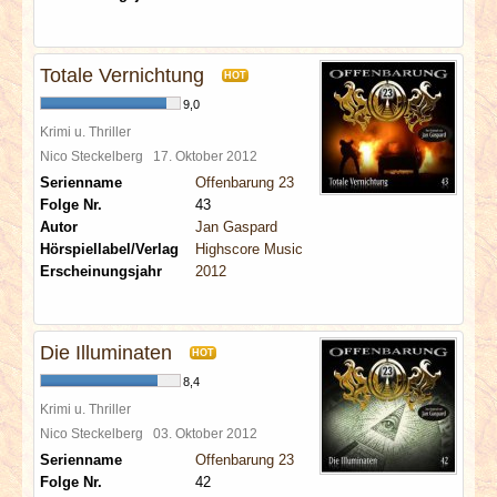
Totale Vernichtung
HOT
9,0
Krimi u. Thriller
Nico Steckelberg
17. Oktober 2012
Serienname
Offenbarung 23
Folge Nr.
43
Autor
Jan Gaspard
Hörspiellabel/Verlag
Highscore Music
Erscheinungsjahr
2012
Die Illuminaten
HOT
8,4
Krimi u. Thriller
Nico Steckelberg
03. Oktober 2012
Serienname
Offenbarung 23
Folge Nr.
42