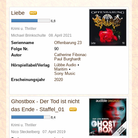
INTERVIEWS
Liebe
HOT
SPECIALS
6,8
Krimi u. Thriller
REDAKTION
Michael Brinkschulte
08. April 2021
Serienname
Offenbarung 23
Folge Nr.
90
LINKS
Catherine Fibonacci
Autor
Paul Burghardt
Lübbe Audio
Hörspiellabel/Verlag
ARCHIV
Maritim
Sony Music
Erscheinungsjahr
2020
Ghostbox - Der Tod ist nicht
das Ende - Staffel_01
HOT
8,4
Krimi u. Thriller
Nico Steckelberg
07. April 2019