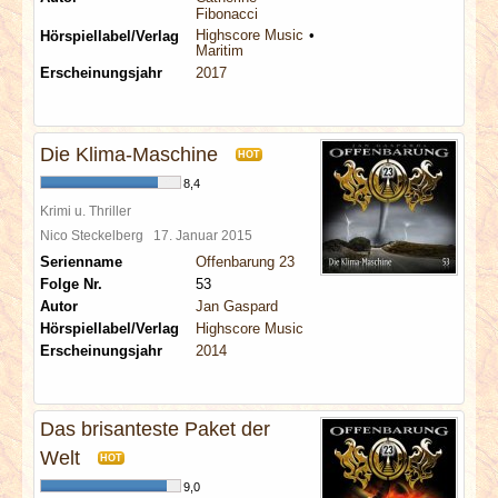
Fibonacci
Highscore Music
Hörspiellabel/Verlag
Maritim
Erscheinungsjahr
2017
Die Klima-Maschine
HOT
8,4
Krimi u. Thriller
Nico Steckelberg
17. Januar 2015
Serienname
Offenbarung 23
Folge Nr.
53
Autor
Jan Gaspard
Hörspiellabel/Verlag
Highscore Music
Erscheinungsjahr
2014
Das brisanteste Paket der
Welt
HOT
9,0