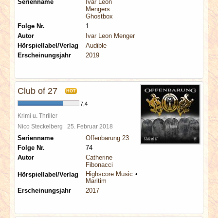
Serienname
Ivar Leon
Mengers
Ghostbox
Folge Nr.
1
Autor
Ivar Leon Menger
Hörspiellabel/Verlag
Audible
Erscheinungsjahr
2019
Club of 27
HOT
7,4
Krimi u. Thriller
Nico Steckelberg
25. Februar 2018
Serienname
Offenbarung 23
Folge Nr.
74
Autor
Catherine
Fibonacci
Highscore Music
Hörspiellabel/Verlag
Maritim
Erscheinungsjahr
2017