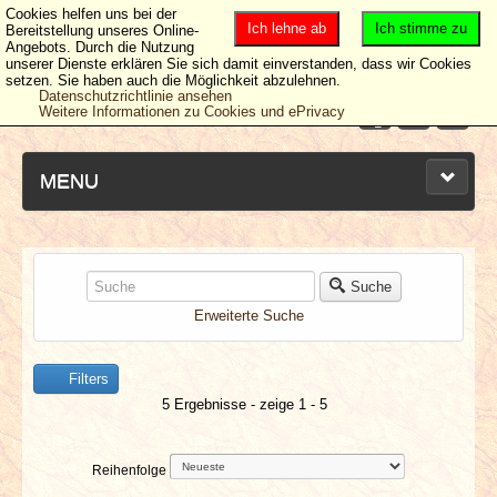
Cookies helfen uns bei der
Ich lehne ab
Ich stimme zu
Bereitstellung unseres Online-
Angebots. Durch die Nutzung
unserer Dienste erklären Sie sich damit einverstanden, dass wir Cookies
setzen. Sie haben auch die Möglichkeit abzulehnen.
Datenschutzrichtlinie ansehen
Weitere Informationen zu Cookies und ePrivacy
MENU
NEUESTE ARTIKEL
Suche
Erweiterte Suche
NEWS & DATES
Filters
BERICHTE
5 Ergebnisse - zeige 1 - 5
VERLOSUNGEN
Reihenfolge