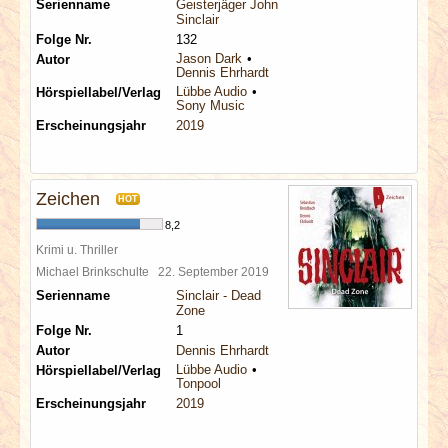
Serienname
Geisterjäger John
Sinclair
Folge Nr.
132
Jason Dark
Autor
Dennis Ehrhardt
Lübbe Audio
Hörspiellabel/Verlag
Sony Music
Erscheinungsjahr
2019
Zeichen
HOT
8,2
Krimi u. Thriller
Michael Brinkschulte
22. September 2019
Serienname
Sinclair - Dead
Zone
Folge Nr.
1
Autor
Dennis Ehrhardt
Lübbe Audio
Hörspiellabel/Verlag
Tonpool
Erscheinungsjahr
2019