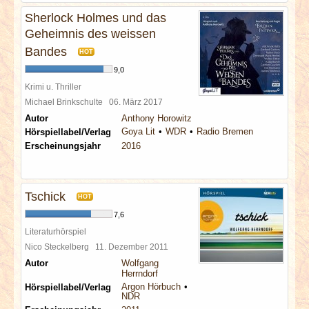
Sherlock Holmes und das
Geheimnis des weissen
Bandes
HOT
9,0
Krimi u. Thriller
Michael Brinkschulte
06. März 2017
Autor
Anthony Horowitz
Goya Lit
WDR
Radio Bremen
Hörspiellabel/Verlag
Erscheinungsjahr
2016
Tschick
HOT
7,6
Literaturhörspiel
Nico Steckelberg
11. Dezember 2011
Autor
Wolfgang
Herrndorf
Argon Hörbuch
Hörspiellabel/Verlag
NDR