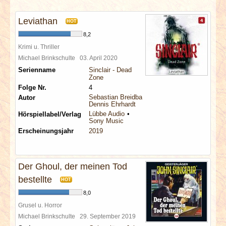
INTERVIEWS
Leviathan
HOT
SPECIALS
8,2
Krimi u. Thriller
REDAKTION
Michael Brinkschulte
03. April 2020
Serienname
Sinclair - Dead
Zone
LINKS
Folge Nr.
4
Sebastian Breidbach
Autor
Dennis Ehrhardt
ARCHIV
Lübbe Audio
Hörspiellabel/Verlag
Sony Music
Erscheinungsjahr
2019
Der Ghoul, der meinen Tod
bestellte
HOT
8,0
Grusel u. Horror
Michael Brinkschulte
29. September 2019