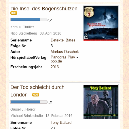
Die Insel des Bogenschützen
HOT
8,2
Krimi u. Thriller
Nico Steckelberg
03. April 2016
Serienname
Detektei Bates
Folge Nr.
3
Autor
Markus Duschek
Pandoras Play
Hörspiellabel/Verlag
pop.de
Erscheinungsjahr
2016
Der Tod schleicht durch
London
HOT
8,2
Grusel u. Horror
Michael Brinkschulte
13. Februar 2016
Serienname
Tony Ballard
Folge Nr.
23