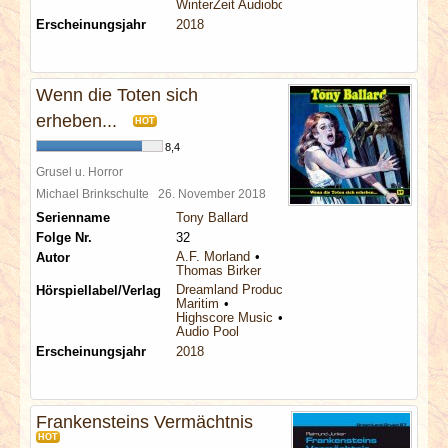
WinterZeit Audiobooks
Erscheinungsjahr
2018
Wenn die Toten sich
erheben...
HOT
8,4
Grusel u. Horror
Michael Brinkschulte
26. November 2018
Serienname
Tony Ballard
Folge Nr.
32
A.F. Morland
Autor
Thomas Birker
Dreamland Productions
Hörspiellabel/Verlag
Maritim
Highscore Music
Audio Pool
Erscheinungsjahr
2018
Frankensteins Vermächtnis
HOT