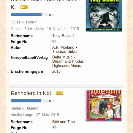
K.
HOT
8,2
Grusel u. Horror
Michael Brinkschulte
19. November 2015
Serienname
Tony Ballard
Folge Nr.
22
A.F. Morland
Autor
Thomas Birker
Delta Music
Hörspiellabel/Verlag
Dreamland Productions
Highscore Music
Erscheinungsjahr
2015
Rennpferd in Not
HOT
8,0
Kinder u. Jugend
Annika Lange
27. März 2015
Serienname
Bibi und Tina
Folge Nr.
79