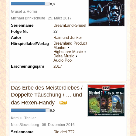
8,8
Grusel u. Horror
Michael Brinkschulte
25. März 2017
Serienname
DreamLand-Grusel
Folge Nr.
27
Autor
Raimund Junker
Dreamland Productions
Hörspiellabel/Verlag
Maritim
Highscore Music
Delta Music
Audio Pool
Erscheinungsjahr
2017
Das Erbe des Meisterdiebes /
Doppelte Täuschung / … und
das Hexen-Handy
HOT
9,0
Krimi u. Thriller
Nico Steckelberg
09. Dezember 2016
Serienname
Die drei ???