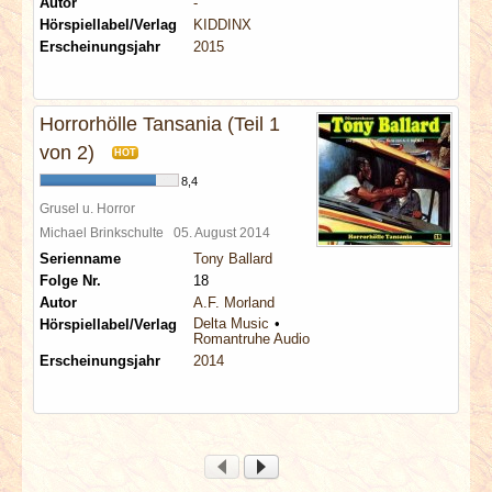
Autor
-
Hörspiellabel/Verlag
KIDDINX
Erscheinungsjahr
2015
Horrorhölle Tansania (Teil 1
von 2)
HOT
8,4
Grusel u. Horror
Michael Brinkschulte
05. August 2014
Serienname
Tony Ballard
Folge Nr.
18
Autor
A.F. Morland
Delta Music
Hörspiellabel/Verlag
Romantruhe Audio
Erscheinungsjahr
2014