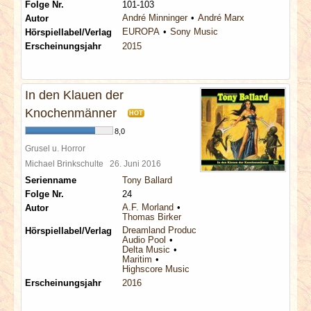
Folge Nr.
101-103
André Minninger
André Marx
Autor
EUROPA
Sony Music
Hörspiellabel/Verlag
Erscheinungsjahr
2015
In den Klauen der
Knochenmänner
HOT
8,0
Grusel u. Horror
Michael Brinkschulte
26. Juni 2016
Serienname
Tony Ballard
Folge Nr.
24
A.F. Morland
Autor
Thomas Birker
Dreamland Productions
Hörspiellabel/Verlag
Audio Pool
Delta Music
Maritim
Highscore Music
Erscheinungsjahr
2016