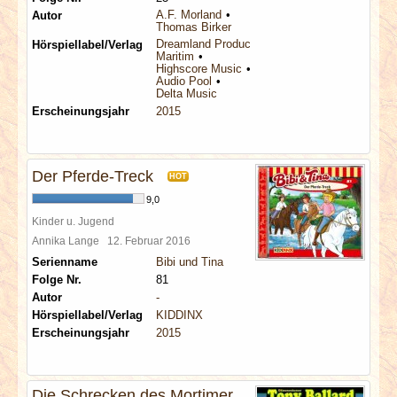
A.F. Morland
Autor
Thomas Birker
Dreamland Productions
Hörspiellabel/Verlag
Maritim
Highscore Music
Audio Pool
Delta Music
Erscheinungsjahr
2015
Der Pferde-Treck
HOT
9,0
Kinder u. Jugend
Annika Lange
12. Februar 2016
Serienname
Bibi und Tina
Folge Nr.
81
Autor
-
Hörspiellabel/Verlag
KIDDINX
Erscheinungsjahr
2015
Die Schrecken des Mortimer