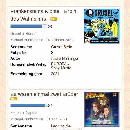
INTERVIEWS
Frankensteins Nichte - Erbin
SPECIALS
des Wahnsinns
HOT
8,6
REDAKTION
Grusel u. Horror
Michael Brinkschulte
14. Oktober 2021
Serienname
Grusel-Serie
LINKS
Folge Nr.
8
Autor
André Minninger
ARCHIV
EUROPA
Hörspiellabel/Verlag
Sony Music
Erscheinungsjahr
2021
Es waren einmal zwei Brüder
HOT
9,4
Kinder u. Jugend
Michael Brinkschulte
18. April 2021
Serienname
Leo und die