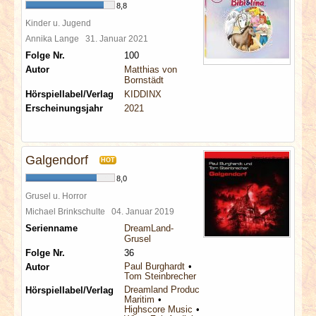
8,8
Kinder u. Jugend
Annika Lange
31. Januar 2021
Folge Nr.
100
Autor
Matthias von
Bornstädt
Hörspiellabel/Verlag
KIDDINX
Erscheinungsjahr
2021
Galgendorf
HOT
8,0
Grusel u. Horror
Michael Brinkschulte
04. Januar 2019
Serienname
DreamLand-
Grusel
Folge Nr.
36
Paul Burghardt
Autor
Tom Steinbrecher
Dreamland Productions
Hörspiellabel/Verlag
Maritim
Highscore Music