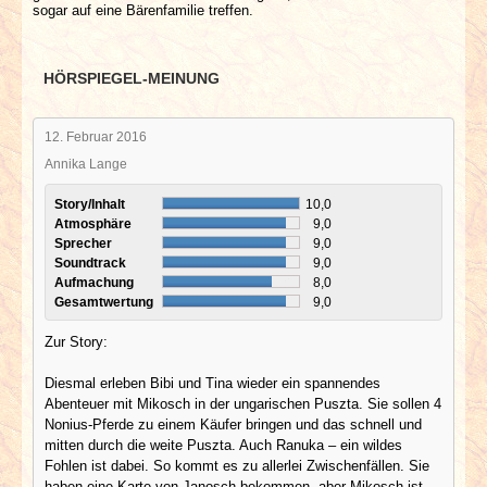
sogar auf eine Bärenfamilie treffen.
HÖRSPIEGEL-MEINUNG
12. Februar 2016
Annika Lange
Story/Inhalt
10,0
Atmosphäre
9,0
Sprecher
9,0
Soundtrack
9,0
Aufmachung
8,0
Gesamtwertung
9,0
Zur Story:
Diesmal erleben Bibi und Tina wieder ein spannendes
Abenteuer mit Mikosch in der ungarischen Puszta. Sie sollen 4
Nonius-Pferde zu einem Käufer bringen und das schnell und
mitten durch die weite Puszta. Auch Ranuka – ein wildes
Fohlen ist dabei. So kommt es zu allerlei Zwischenfällen. Sie
haben eine Karte von Janosch bekommen, aber Mikosch ist