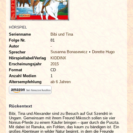
INTERVIEWS
SPECIALS
HÖRSPIEL
REDAKTION
Serienname
Bibi und Tina
Folge Nr.
81
Autor
-
LINKS
Susanna Bonasewicz
Dorette Hugo
Sprecher
Hörspiellabel/Verlag
KIDDINX
Erscheinungsjahr
2015
ARCHIV
Format
CD
Anzahl Medien
1
Altersempfehlung
ab 6 Jahren
Rückentext
Bibi, Tina und Alexander sind zu Besuch auf Gut Szendrö in
Ungarn. Gemeinsam mit ihrem Freund Mikosch sollen sie vier
Nonius-Pferde zu einem Käufer bringen – quer durch die Puszta.
Mit dabei ist Ranuka, ein Fohlen, das kaum zu bändigen ist. Ein
großes Abenteuer in wilder Natur beginnt, in dem die Freunde