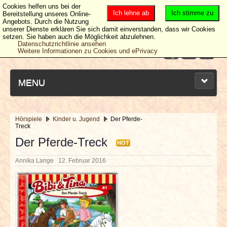
Cookies helfen uns bei der
Ich lehne ab
Ich stimme zu
Bereitstellung unseres Online-
Angebots. Durch die Nutzung
unserer Dienste erklären Sie sich damit einverstanden, dass wir Cookies
setzen. Sie haben auch die Möglichkeit abzulehnen.
Datenschutzrichtlinie ansehen
Weitere Informationen zu Cookies und ePrivacy
MENU
Hörspiele
Kinder u. Jugend
Der Pferde-
Treck
NEUESTE ARTIKEL
Der Pferde-Treck
HOT
NEWS & DATES
Annika Lange
12. Februar 2016
BERICHTE
VERLOSUNGEN