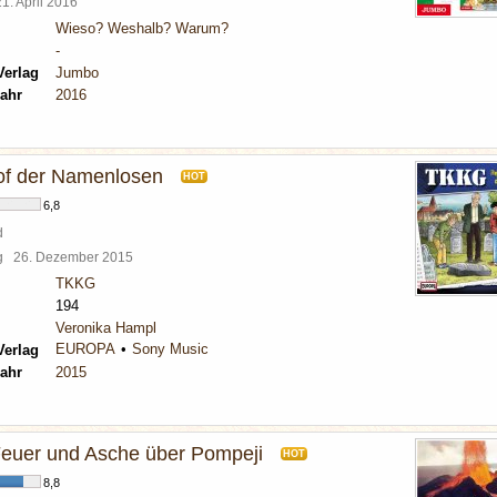
21. April 2016
Wieso? Weshalb? Warum?
-
Verlag
Jumbo
ahr
2016
of der Namenlosen
HOT
6,8
d
rg
26. Dezember 2015
TKKG
194
Veronika Hampl
EUROPA
Sony Music
Verlag
ahr
2015
Feuer und Asche über Pompeji
HOT
8,8