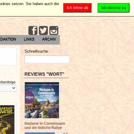
Cookies setzen. Sie haben auch die
Ich lehne ab
Ich stimme zu
DAKTION
LINKS
ARCHIV
Schnellsuche:
REVIEWS "WORT"
ihenfolge
Madame le Commissaire
und die tödliche Rallye