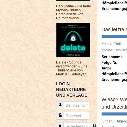
Hörspiellabel/
Dark Maine - Die neue
Erscheinungsj
Mystery-Thriller-
Hörspielserie von
Raimon Weber
Das letzte
Krimi u. Thriller
Michael Brinks
Serienname
Delete - Spurlos
Folge Nr.
verschwinden - Eine
Autor
Thriller-Serie von
Hörspiellabel/
Markus B. Altmeyer
Erscheinungsj
LOGIN
REDAKTEURE
UND VERLAGE
Wieso? We
Benutzername
und Urzeitt
Passwort
Kinder u. Jugen
Sicherheitscode