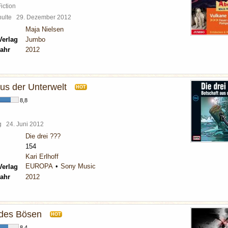
iction
chulte
29. Dezember 2012
Maja Nielsen
Verlag
Jumbo
ahr
2012
aus der Unterwelt
HOT
8,8
rg
24. Juni 2012
Die drei ???
154
Kari Erlhoff
EUROPA
Sony Music
Verlag
ahr
2012
 des Bösen
HOT
8,4