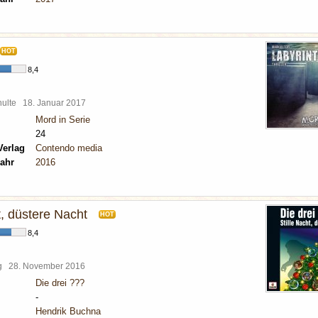
HOT
8,4
chulte
18. Januar 2017
Mord in Serie
24
Verlag
Contendo media
ahr
2016
t, düstere Nacht
HOT
8,4
rg
28. November 2016
Die drei ???
-
Hendrik Buchna