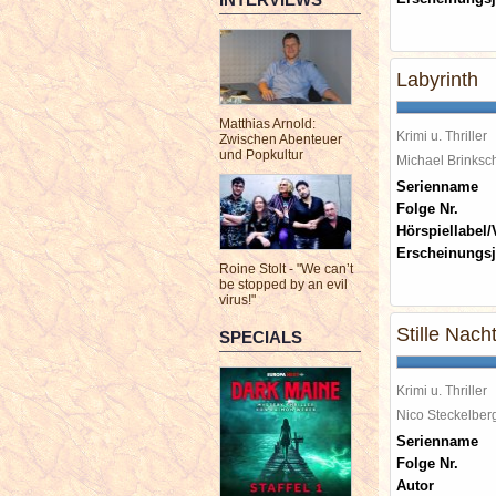
Labyrinth
Matthias Arnold:
Krimi u. Thriller
Zwischen Abenteuer
und Popkultur
Michael Brinks
Serienname
Folge Nr.
Hörspiellabel/
Erscheinungsj
Roine Stolt - "We can’t
be stopped by an evil
virus!"
Stille Nach
SPECIALS
Krimi u. Thriller
Nico Steckelbe
Serienname
Folge Nr.
Autor