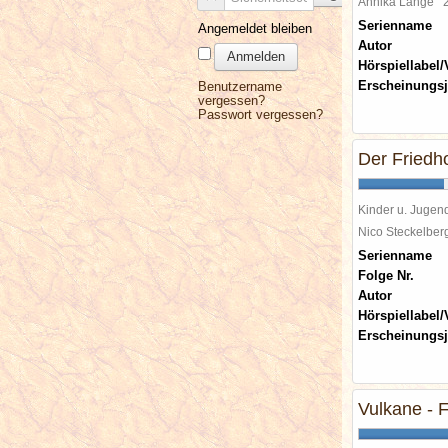
Annika Lange
Serienname
Angemeldet bleiben
Autor
Anmelden
Hörspiellabel/
Erscheinungsj
Benutzername
vergessen?
Passwort vergessen?
Der Friedh
Kinder u. Jugen
Nico Steckelbe
Serienname
Folge Nr.
Autor
Hörspiellabel/
Erscheinungsj
Vulkane - 