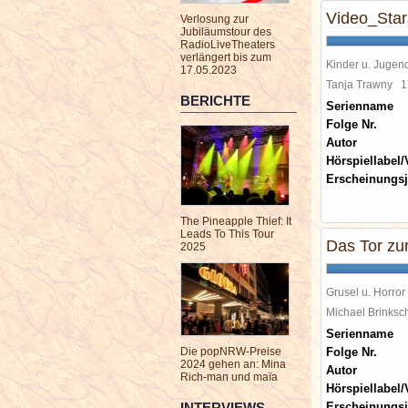
Video_Star
Verlosung zur
Jubiläumstour des
RadioLiveTheaters
verlängert bis zum
Kinder u. Jugen
17.05.2023
Tanja Trawny
1
BERICHTE
Serienname
Folge Nr.
Autor
Hörspiellabel/
Erscheinungsj
The Pineapple Thief: It
Leads To This Tour
Das Tor zur
2025
Grusel u. Horror
Michael Brinks
Serienname
Die popNRW-Preise
Folge Nr.
2024 gehen an: Mina
Autor
Rich-man und maïa
Hörspiellabel/
INTERVIEWS
Erscheinungsj