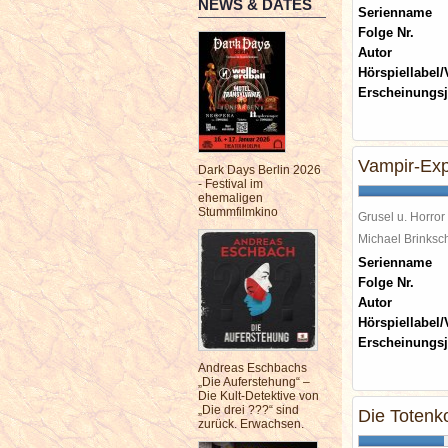
NEWS & DATES
Serienname
Folge Nr.
Autor
Hörspiellabel/
Erscheinungsj
Vampir-Ex
Dark Days Berlin 2026
- Festival im
ehemaligen
Stummfilmkino
Grusel u. Horror
Michael Brinks
Serienname
Folge Nr.
Autor
Hörspiellabel/
Erscheinungsj
Andreas Eschbachs
„Die Auferstehung“ –
Die Kult-Detektive von
„Die drei ???“ sind
Die Totenk
zurück. Erwachsen.