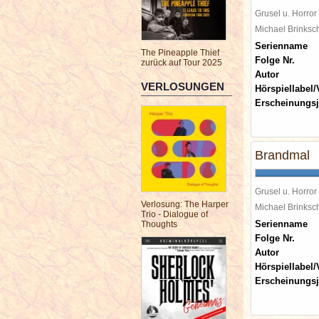
Grusel u. Horror
Michael Brinks
Serienname
The Pineapple Thief
Folge Nr.
zurück auf Tour 2025
Autor
VERLOSUNGEN
Hörspiellabel/
Erscheinungsj
Brandmal
Grusel u. Horror
Verlosung: The Harper
Michael Brinks
Trio - Dialogue of
Serienname
Thoughts
Folge Nr.
Autor
Hörspiellabel/
Erscheinungsj