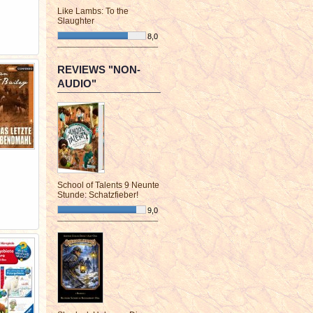
Like Lambs: To the
Slaughter
8,0
¯¯¯¯¯¯¯¯¯¯¯¯¯¯¯¯¯¯¯¯¯¯¯¯
REVIEWS "NON-
AUDIO"
School of Talents 9 Neunte
Stunde: Schatzfieber!
9,0
¯¯¯¯¯¯¯¯¯¯¯¯¯¯¯¯¯¯¯¯¯¯¯¯