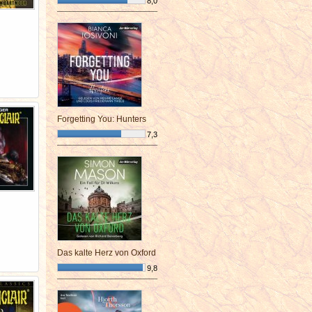
8,0
¯¯¯¯¯¯¯¯¯¯¯¯¯¯¯¯¯¯¯¯¯¯¯¯
Forgetting You: Hunters
7,3
¯¯¯¯¯¯¯¯¯¯¯¯¯¯¯¯¯¯¯¯¯¯¯¯
Das kalte Herz von Oxford
9,8
¯¯¯¯¯¯¯¯¯¯¯¯¯¯¯¯¯¯¯¯¯¯¯¯