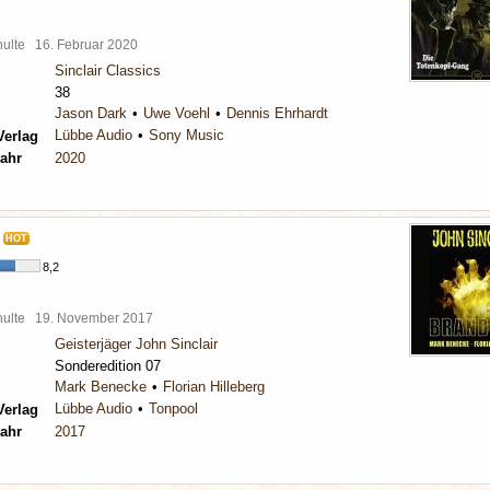
chulte
16. Februar 2020
Sinclair Classics
38
Jason Dark
Uwe Voehl
Dennis Ehrhardt
Lübbe Audio
Sony Music
Verlag
ahr
2020
HOT
8,2
chulte
19. November 2017
Geisterjäger John Sinclair
Sonderedition 07
Mark Benecke
Florian Hilleberg
Lübbe Audio
Tonpool
Verlag
ahr
2017