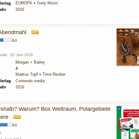
EUROPA
Sony Music
Verlag
ahr
2016
 Abendmahl
HOT
8,0
chulte
20. Juni 2016
Morgan + Bailey
4
Markus Topf
Timo Reuber
Verlag
Contendo media
ahr
2016
shalb? Warum? Box Weltraum, Polargebiete
iere
HOT
9,0
d