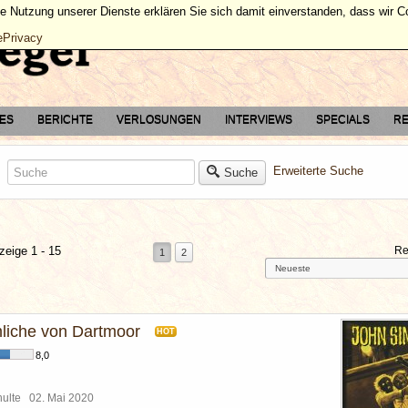
ie Nutzung unserer Dienste erklären Sie sich damit einverstanden, dass wir 
ePrivacy
TES
BERICHTE
VERLOSUNGEN
INTERVIEWS
SPECIALS
RE
Erweiterte Suche
Suche
zeige 1 - 15
Re
1
2
liche von Dartmoor
HOT
8,0
chulte
02. Mai 2020