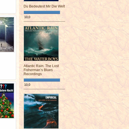
Du Bedeutest Mir Die Welt
10,0
¯¯¯¯¯¯¯¯¯¯¯¯¯¯¯¯¯¯¯¯¯¯¯¯
Atlantic Rain: The Lost
Fisherman’s Blues
Recordings
10,0
¯¯¯¯¯¯¯¯¯¯¯¯¯¯¯¯¯¯¯¯¯¯¯¯