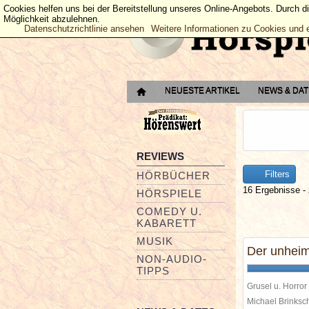
Cookies helfen uns bei der Bereitstellung unseres Online-Angebots. Durch d
Möglichkeit abzulehnen.
Datenschutzrichtlinie ansehen
Weitere Informationen zu Cookies und 
NEUESTE ARTIKEL
NEWS & DA
REVIEWS
Filters
HÖRBÜCHER
16 Ergebnisse - 
HÖRSPIELE
COMEDY U.
KABARETT
MUSIK
Der unheim
NON-AUDIO-
TIPPS
Grusel u. Horror
Michael Brinks