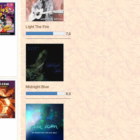
Light The Fire
7,0
¯¯¯¯¯¯¯¯¯¯¯¯¯¯¯¯¯¯¯¯¯¯¯¯
Midnight Blue
8,0
¯¯¯¯¯¯¯¯¯¯¯¯¯¯¯¯¯¯¯¯¯¯¯¯