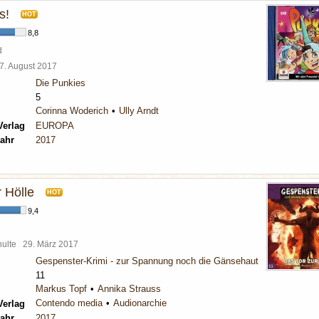
s!
HOT
8,8
d
7. August 2017
Die Punkies
5
Corinna Woderich
Ully Arndt
Verlag
EUROPA
ahr
2017
 Hölle
HOT
9,4
chulte
29. März 2017
Gespenster-Krimi - zur Spannung noch die Gänsehaut
11
Markus Topf
Annika Strauss
Contendo media
Audionarchie
Verlag
ahr
2017