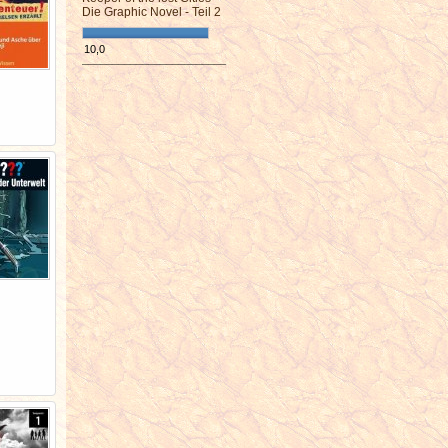
Die Graphic Novel - Teil 2
10,0
¯¯¯¯¯¯¯¯¯¯¯¯¯¯¯¯¯¯¯¯¯¯¯¯