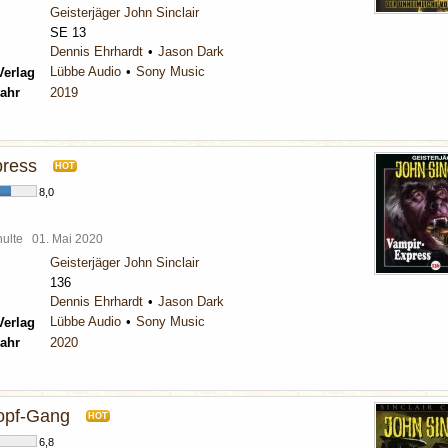
Geisterjäger John Sinclair
SE 13
Dennis Ehrhardt
Jason Dark
Lübbe Audio
Sony Music
Verlag
ahr
2019
press
HOT
8,0
chulte
01. Mai 2020
Geisterjäger John Sinclair
136
Dennis Ehrhardt
Jason Dark
Lübbe Audio
Sony Music
Verlag
ahr
2020
opf-Gang
HOT
6,8