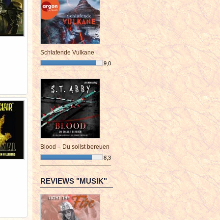
Schlafende Vulkane
9,0
¯¯¯¯¯¯¯¯¯¯¯¯¯¯¯¯¯¯¯¯¯¯¯¯
Blood – Du sollst bereuen
8,3
¯¯¯¯¯¯¯¯¯¯¯¯¯¯¯¯¯¯¯¯¯¯¯¯
REVIEWS "MUSIK"