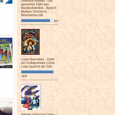
Sherlock Holmes - Die
geheimen Fälle des
Meisterdetektivs - Band 6:
Blutiger Schnee in
Bloomsbury Hill
9,0
¯¯¯¯¯¯¯¯¯¯¯¯¯¯¯¯¯¯¯¯¯¯¯¯
Luzie Alvenstein – Erbin
der Duftapotheke 2 Eine
Lüge lauert in der Zeit
10,0
¯¯¯¯¯¯¯¯¯¯¯¯¯¯¯¯¯¯¯¯¯¯¯¯
Keeper of the lost Cities –