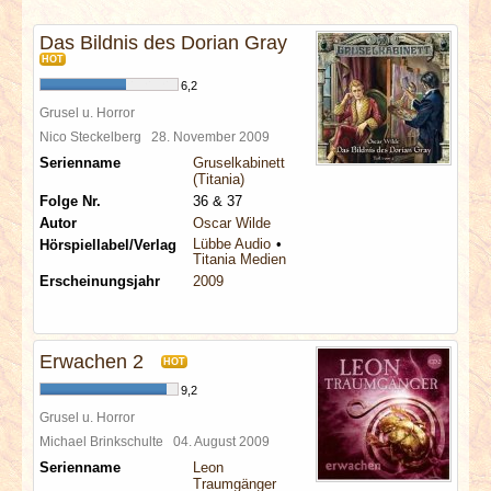
INTERVIEWS
Das Bildnis des Dorian Gray
HOT
SPECIALS
6,2
Grusel u. Horror
REDAKTION
Nico Steckelberg
28. November 2009
Serienname
Gruselkabinett
(Titania)
LINKS
Folge Nr.
36 & 37
Autor
Oscar Wilde
ARCHIV
Lübbe Audio
Hörspiellabel/Verlag
Titania Medien
Erscheinungsjahr
2009
Erwachen 2
HOT
9,2
Grusel u. Horror
Michael Brinkschulte
04. August 2009
Serienname
Leon
Traumgänger