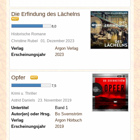
Die Erfindung des Lächelns
HOT
8,0
Historische Romane
Christine Rubel
01. Dezember 2023
Verlag
Argon Verlag
Erscheinungsjahr
2023
Opfer
HOT
7,5
Krimi u. Thriller
Astrid Daniels
23. November 2019
Untertitel
Band 1
Autor(en) oder Hrsg.
Bo Svernström
Verlag
Argon Hörbuch
Erscheinungsjahr
2019