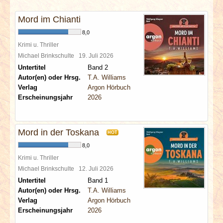
INTERVIEWS
Mord im Chianti
SPECIALS
8,0
Krimi u. Thriller
Michael Brinkschulte
19. Juli 2026
REDAKTION
Untertitel
Band 2
Autor(en) oder Hrsg.
T.A. Williams
LINKS
Verlag
Argon Hörbuch
Erscheinungsjahr
2026
ARCHIV
Mord in der Toskana
HOT
8,0
Krimi u. Thriller
Michael Brinkschulte
12. Juli 2026
Untertitel
Band 1
Autor(en) oder Hrsg.
T.A. Williams
Verlag
Argon Hörbuch
Erscheinungsjahr
2026