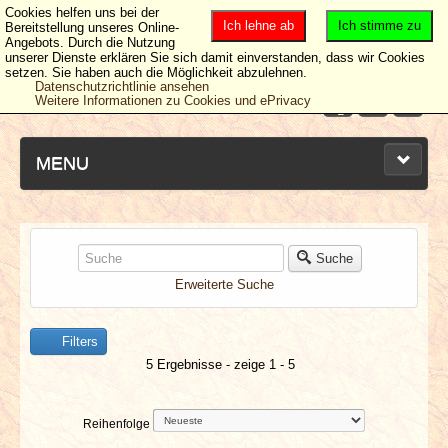
Cookies helfen uns bei der
Ich lehne ab
Ich stimme zu
Bereitstellung unseres Online-
Angebots. Durch die Nutzung
unserer Dienste erklären Sie sich damit einverstanden, dass wir Cookies
setzen. Sie haben auch die Möglichkeit abzulehnen.
Datenschutzrichtlinie ansehen
Weitere Informationen zu Cookies und ePrivacy
MENU
NEUESTE ARTIKEL
Suche
Erweiterte Suche
NEWS & DATES
Filters
BERICHTE
5 Ergebnisse - zeige 1 - 5
VERLOSUNGEN
Reihenfolge