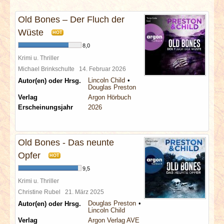
INTERVIEWS
Old Bones – Der Fluch der
SPECIALS
Wüste
HOT
8,0
REDAKTION
Krimi u. Thriller
Michael Brinkschulte
14. Februar 2026
Lincoln Child
Autor(en) oder Hrsg.
LINKS
Douglas Preston
Verlag
Argon Hörbuch
Erscheinungsjahr
2026
ARCHIV
Old Bones - Das neunte
Opfer
HOT
9,5
Krimi u. Thriller
Christine Rubel
21. März 2025
Douglas Preston
Autor(en) oder Hrsg.
Lincoln Child
Verlag
Argon Verlag AVE