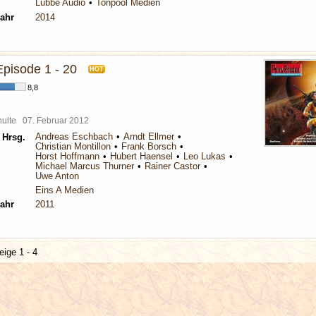
Lübbe Audio
Tonpool Medien
ahr
2014
Episode 1 - 20
HOT
8,8
chulte
07. Februar 2012
Andreas Eschbach
Arndt Ellmer
 Hrsg.
Christian Montillon
Frank Borsch
Horst Hoffmann
Hubert Haensel
Leo Lukas
Michael Marcus Thurner
Rainer Castor
Uwe Anton
Eins A Medien
ahr
2011
eige 1 - 4