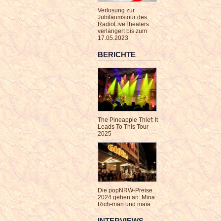
Verlosung zur
Jubiläumstour des
RadioLiveTheaters
verlängert bis zum
17.05.2023
BERICHTE
The Pineapple Thief: It
Leads To This Tour
2025
Die popNRW-Preise
2024 gehen an: Mina
Rich-man und maïa
INTERVIEWS