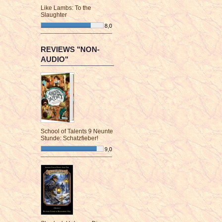
Like Lambs: To the
Slaughter
8,0
¯¯¯¯¯¯¯¯¯¯¯¯¯¯¯¯¯¯¯¯¯¯¯¯
REVIEWS "NON-
AUDIO"
School of Talents 9 Neunte
Stunde: Schatzfieber!
9,0
¯¯¯¯¯¯¯¯¯¯¯¯¯¯¯¯¯¯¯¯¯¯¯¯