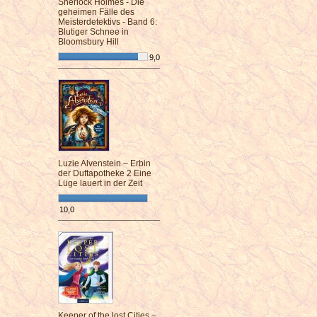
Sherlock Holmes - Die
geheimen Fälle des
Meisterdetektivs - Band 6:
Blutiger Schnee in
Bloomsbury Hill
9,0
¯¯¯¯¯¯¯¯¯¯¯¯¯¯¯¯¯¯¯¯¯¯¯¯
Luzie Alvenstein – Erbin
der Duftapotheke 2 Eine
Lüge lauert in der Zeit
10,0
¯¯¯¯¯¯¯¯¯¯¯¯¯¯¯¯¯¯¯¯¯¯¯¯
Keeper of the lost Cities –