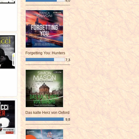
8,0
¯¯¯¯¯¯¯¯¯¯¯¯¯¯¯¯¯¯¯¯¯¯¯¯
Forgetting You: Hunters
7,3
¯¯¯¯¯¯¯¯¯¯¯¯¯¯¯¯¯¯¯¯¯¯¯¯
Das kalte Herz von Oxford
9,8
¯¯¯¯¯¯¯¯¯¯¯¯¯¯¯¯¯¯¯¯¯¯¯¯