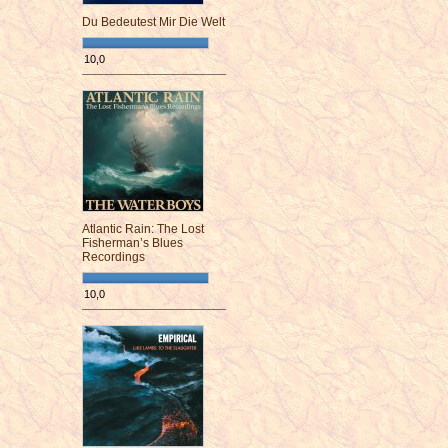
Du Bedeutest Mir Die Welt
10,0
¯¯¯¯¯¯¯¯¯¯¯¯¯¯¯¯¯¯¯¯¯¯¯¯
Atlantic Rain: The Lost
Fisherman’s Blues
Recordings
10,0
¯¯¯¯¯¯¯¯¯¯¯¯¯¯¯¯¯¯¯¯¯¯¯¯