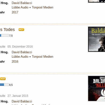
 Hrsg.
David Baldacci
Lübbe Audio
Tonpool Medien
ahr
2017
s Todes
HOT
7,5
chulte
05. Dezember 2016
 Hrsg.
David Baldacci
Lübbe Audio
Tonpool Medien
ahr
2016
HOT
8,5
chulte
27. Januar 2015
 Hrsg.
David Baldacci