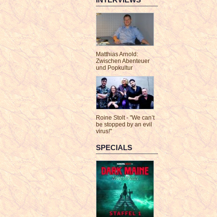
Matthias Arnold:
Zwischen Abenteuer
und Popkultur
Roine Stolt - "We can’t
be stopped by an evil
virus!"
SPECIALS