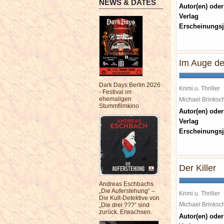
NEWS & DATES
Autor(en) oder
Verlag
Erscheinungsj
Im Auge de
Dark Days Berlin 2026
Krimi u. Thriller
- Festival im
ehemaligen
Michael Brinks
Stummfilmkino
Autor(en) oder
Verlag
Erscheinungsj
Der Killer
Andreas Eschbachs
„Die Auferstehung“ –
Krimi u. Thriller
Die Kult-Detektive von
Michael Brinks
„Die drei ???“ sind
zurück. Erwachsen.
Autor(en) oder