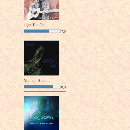
Light The Fire
7,0
¯¯¯¯¯¯¯¯¯¯¯¯¯¯¯¯¯¯¯¯¯¯¯¯
Midnight Blue
8,0
¯¯¯¯¯¯¯¯¯¯¯¯¯¯¯¯¯¯¯¯¯¯¯¯