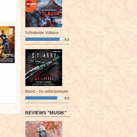
Schlafende Vulkane
9,0
¯¯¯¯¯¯¯¯¯¯¯¯¯¯¯¯¯¯¯¯¯¯¯¯
Blood – Du sollst bereuen
8,3
¯¯¯¯¯¯¯¯¯¯¯¯¯¯¯¯¯¯¯¯¯¯¯¯
REVIEWS "MUSIK"