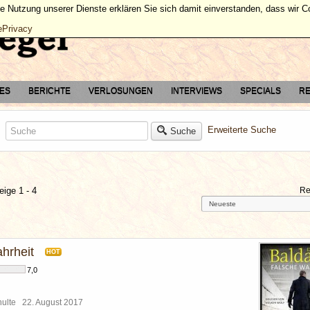
ie Nutzung unserer Dienste erklären Sie sich damit einverstanden, dass wir 
ePrivacy
TES
BERICHTE
VERLOSUNGEN
INTERVIEWS
SPECIALS
RE
Erweiterte Suche
Suche
eige 1 - 4
Re
hrheit
HOT
7,0
chulte
22. August 2017