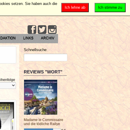
Cookies setzen. Sie haben auch die
Ich lehne ab
Ich stimme zu
DAKTION
LINKS
ARCHIV
Schnellsuche:
REVIEWS "WORT"
ihenfolge
Madame le Commissaire
und die tödliche Rallye