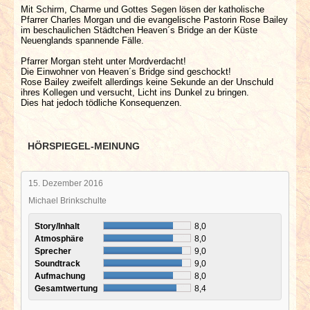
Mit Schirm, Charme und Gottes Segen lösen der katholische
Pfarrer Charles Morgan und die evangelische Pastorin Rose Bailey
im beschaulichen Städtchen Heaven´s Bridge an der Küste
Neuenglands spannende Fälle.
Pfarrer Morgan steht unter Mordverdacht!
Die Einwohner von Heaven´s Bridge sind geschockt!
Rose Bailey zweifelt allerdings keine Sekunde an der Unschuld
ihres Kollegen und versucht, Licht ins Dunkel zu bringen.
Dies hat jedoch tödliche Konsequenzen.
HÖRSPIEGEL-MEINUNG
15. Dezember 2016
Michael Brinkschulte
Story/Inhalt
8,0
Atmosphäre
8,0
Sprecher
9,0
Soundtrack
9,0
Aufmachung
8,0
Gesamtwertung
8,4