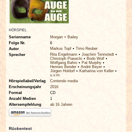
INTERVIEWS
SPECIALS
HÖRSPIEL
REDAKTION
Serienname
Morgan + Bailey
Folge Nr.
6
Markus Topf
Timo Reuber
LINKS
Autor
Rita Engelmann
Joachim Tennstedt
Sprecher
Christoph Piasecki
Bodo Wolf
Wolfgang Bahro
Pat Murphy
ARCHIV
Hennes Bender
André Beyer
Jürgen Holdorf
Katharina von Keller
u.v.m.
Hörspiellabel/Verlag
Contendo media
Erscheinungsjahr
2016
Format
CD
Anzahl Medien
1
Altersempfehlung
ab 16 Jahren
Rückentext