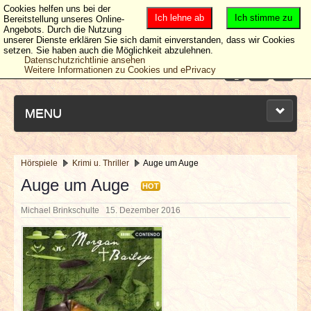
Cookies helfen uns bei der
Ich lehne ab
Ich stimme zu
Bereitstellung unseres Online-
Angebots. Durch die Nutzung
unserer Dienste erklären Sie sich damit einverstanden, dass wir Cookies
setzen. Sie haben auch die Möglichkeit abzulehnen.
Datenschutzrichtlinie ansehen
Weitere Informationen zu Cookies und ePrivacy
MENU
Hörspiele
Krimi u. Thriller
Auge um Auge
NEUESTE ARTIKEL
Auge um Auge
HOT
Michael Brinkschulte
15. Dezember 2016
NEWS & DATES
BERICHTE
VERLOSUNGEN