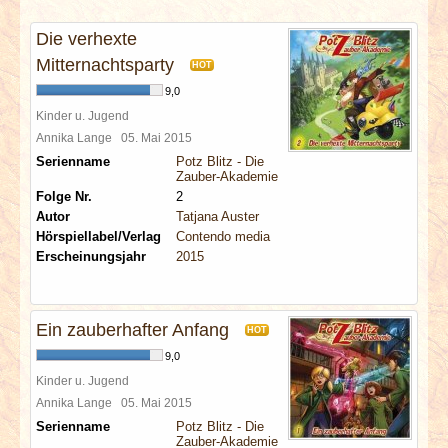
INTERVIEWS
Die verhexte
SPECIALS
Mitternachtsparty
HOT
9,0
REDAKTION
Kinder u. Jugend
Annika Lange
05. Mai 2015
Serienname
Potz Blitz - Die
LINKS
Zauber-Akademie
Folge Nr.
2
ARCHIV
Autor
Tatjana Auster
Hörspiellabel/Verlag
Contendo media
Erscheinungsjahr
2015
Ein zauberhafter Anfang
HOT
9,0
Kinder u. Jugend
Annika Lange
05. Mai 2015
Serienname
Potz Blitz - Die
Zauber-Akademie