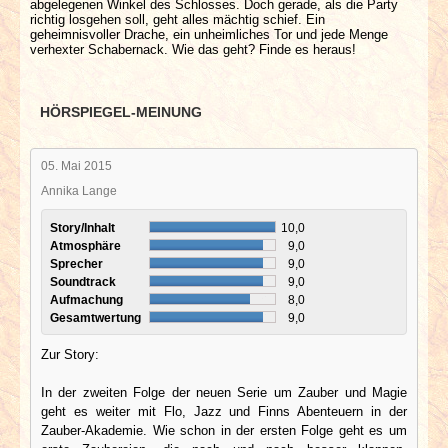
abgelegenen Winkel des Schlosses. Doch gerade, als die Party
richtig losgehen soll, geht alles mächtig schief. Ein
geheimnisvoller Drache, ein unheimliches Tor und jede Menge
verhexter Schabernack. Wie das geht? Finde es heraus!
HÖRSPIEGEL-MEINUNG
05. Mai 2015
Annika Lange
Story/Inhalt
10,0
Atmosphäre
9,0
Sprecher
9,0
Soundtrack
9,0
Aufmachung
8,0
Gesamtwertung
9,0
Zur Story:
In der zweiten Folge der neuen Serie um Zauber und Magie
geht es weiter mit Flo, Jazz und Finns Abenteuern in der
Zauber-Akademie. Wie schon in der ersten Folge geht es um