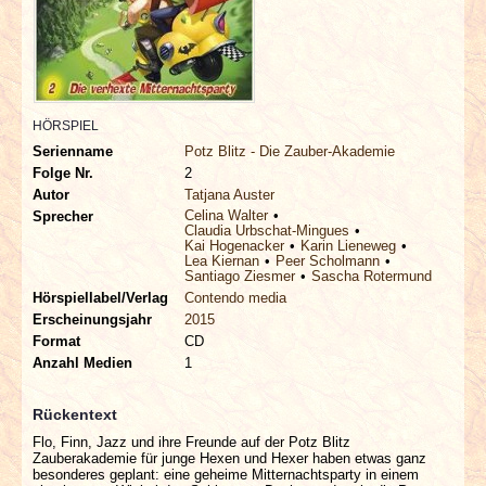
INTERVIEWS
SPECIALS
REDAKTION
HÖRSPIEL
Serienname
Potz Blitz - Die Zauber-Akademie
Folge Nr.
2
LINKS
Autor
Tatjana Auster
Celina Walter
Sprecher
Claudia Urbschat-Mingues
ARCHIV
Kai Hogenacker
Karin Lieneweg
Lea Kiernan
Peer Scholmann
Santiago Ziesmer
Sascha Rotermund
Hörspiellabel/Verlag
Contendo media
Erscheinungsjahr
2015
Format
CD
Anzahl Medien
1
Rückentext
Flo, Finn, Jazz und ihre Freunde auf der Potz Blitz
Zauberakademie für junge Hexen und Hexer haben etwas ganz
besonderes geplant: eine geheime Mitternachtsparty in einem