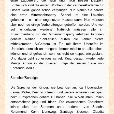
erste Zaubereien, die nach und nach besser klappen.
Schließlich sind die ersten Wochen in der Zauber-Akademie für
unsere Neuzugänge schon vergangen. Nun planen sie bereits
eine erste Mitternachtsparty. Schnell ist eine Lokation
gefunden – ein alter ungenutzter Klassenraum. Nun müssen
aber noch so einige Vorbereitungen getroffen werden. Und wer
soll eingeladen werden? Natürlich müssen alle im
Zusammenhang mit der Mitternachtsparty erfolgten Aktionen
geheim bleiben. Schließlich dürfen die Lehrer nichts
mitbekommen. Außerdem ist Flo mit ihrem Übereifer im
Unterricht ziemlich anstrengend. Immer möchte sie alles direkt
können und ist gefrustet, wenn es nicht so klappt, wie geplant.
Und dabei geht so einiges schief. Kurz gesagt, wieder jede
Menge Action in der zweiten Folge der neuen Serie von
Contendo Media…
Sprecher/Sonstiges:
Die Sprecher der Kinder, wie Lea Kiernan, Kai Hogenacker,
Celina Walter, Peer Scholmann und weitere scheinen viel Spaß
beim Einsprechen gehabt zu haben. Sie wirken ihren Rollen
entsprechend jung und frisch. Die erwachsenen Charaktere
leihen sich ihre Stimmen unter anderem von Sascha
Rotermund, Karin Lieneweg, Santiago Ziesmer, Claudia