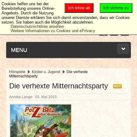
Cookies helfen uns bei der
Ich lehne ab
Ich stimme zu
Bereitstellung unseres Online-
Angebots. Durch die Nutzung
unserer Dienste erklären Sie sich damit einverstanden, dass wir Cookies
setzen. Sie haben auch die Möglichkeit abzulehnen.
Datenschutzrichtlinie ansehen
Weitere Informationen zu Cookies und ePrivacy
MENU
Hörspiele
Kinder u. Jugend
Die verhexte
Mitternachtsparty
NEUESTE ARTIKEL
Die verhexte Mitternachtsparty
HOT
NEWS & DATES
Annika Lange
05. Mai 2015
BERICHTE
VERLOSUNGEN