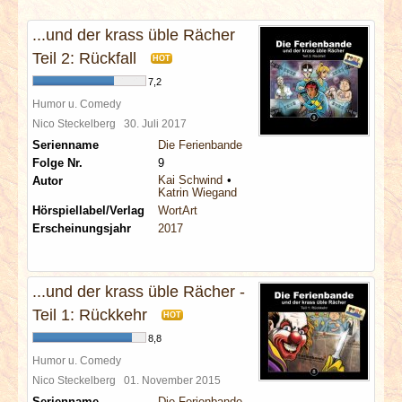
INTERVIEWS
...und der krass üble Rächer
SPECIALS
Teil 2: Rückfall
HOT
7,2
REDAKTION
Humor u. Comedy
Nico Steckelberg
30. Juli 2017
Serienname
Die Ferienbande
LINKS
Folge Nr.
9
Kai Schwind
Autor
Katrin Wiegand
ARCHIV
Hörspiellabel/Verlag
WortArt
Erscheinungsjahr
2017
...und der krass üble Rächer -
Teil 1: Rückkehr
HOT
8,8
Humor u. Comedy
Nico Steckelberg
01. November 2015
Serienname
Die Ferienbande