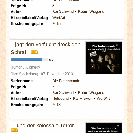
Folge Nr.
8
Kai Schwind
Katrin Wiegand
Autor
Hörspiellabel/Verlag
WortArt
Erscheinungsjahr
2015
...jagt den verflucht dreckigen
Schrat
HOT
8,2
Humor u. Comedy
Nico Steckelberg
07. Dezember 2013
Serienname
Die Ferienbande
Folge Nr.
7
Kai Schwind
Katrin Wiegand
Autor
Hufsound
Kai + Sven
WortArt
Hörspiellabel/Verlag
Erscheinungsjahr
2013
... und der kolossale Terror
HOT