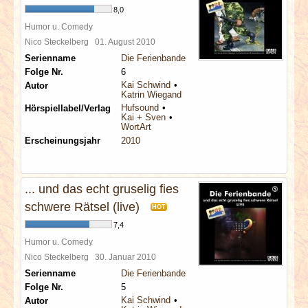
8,0
Humor u. Comedy
Nico Steckelberg
01. August 2010
Serienname
Die Ferienbande
Folge Nr.
6
Kai Schwind
Autor
Katrin Wiegand
Hufsound
Hörspiellabel/Verlag
Kai + Sven
WortArt
Erscheinungsjahr
2010
... und das echt gruselig fies
schwere Rätsel (live)
HOT
7,4
Humor u. Comedy
Nico Steckelberg
30. Januar 2010
Serienname
Die Ferienbande
Folge Nr.
5
Kai Schwind
Autor