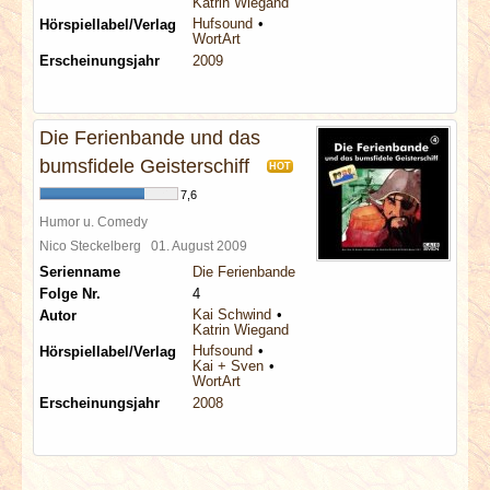
Katrin Wiegand
Hufsound
Hörspiellabel/Verlag
WortArt
Erscheinungsjahr
2009
Die Ferienbande und das
bumsfidele Geisterschiff
HOT
7,6
Humor u. Comedy
Nico Steckelberg
01. August 2009
Serienname
Die Ferienbande
Folge Nr.
4
Kai Schwind
Autor
Katrin Wiegand
Hufsound
Hörspiellabel/Verlag
Kai + Sven
WortArt
Erscheinungsjahr
2008