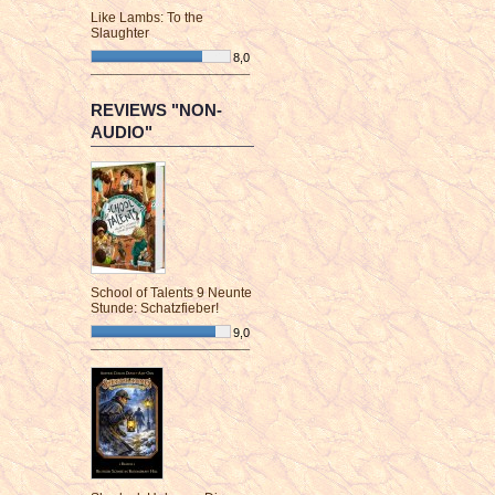
Like Lambs: To the
Slaughter
8,0
¯¯¯¯¯¯¯¯¯¯¯¯¯¯¯¯¯¯¯¯¯¯¯¯
REVIEWS "NON-
AUDIO"
School of Talents 9 Neunte
Stunde: Schatzfieber!
9,0
¯¯¯¯¯¯¯¯¯¯¯¯¯¯¯¯¯¯¯¯¯¯¯¯