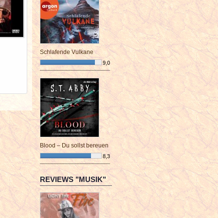
Schlafende Vulkane
9,0
¯¯¯¯¯¯¯¯¯¯¯¯¯¯¯¯¯¯¯¯¯¯¯¯
Blood – Du sollst bereuen
8,3
¯¯¯¯¯¯¯¯¯¯¯¯¯¯¯¯¯¯¯¯¯¯¯¯
REVIEWS "MUSIK"