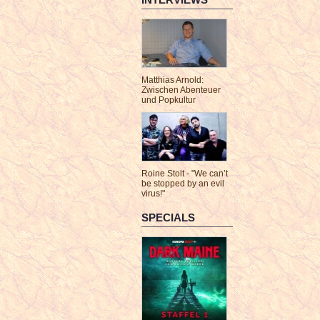
Matthias Arnold:
Zwischen Abenteuer
und Popkultur
Roine Stolt - "We can’t
be stopped by an evil
virus!"
SPECIALS