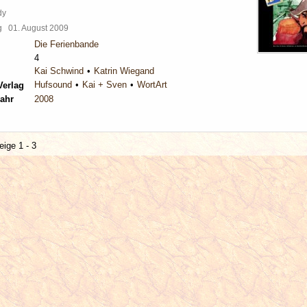
dy
rg
01. August 2009
Die Ferienbande
4
Kai Schwind
Katrin Wiegand
Hufsound
Kai + Sven
WortArt
Verlag
ahr
2008
eige 1 - 3