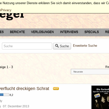
ie Nutzung unserer Dienste erklären Sie sich damit einverstanden, dass wir 
ePrivacy
TES
BERICHTE
VERLOSUNGEN
INTERVIEWS
SPECIALS
RE
Erweiterte Suche
Suche
eige 1 - 3
Re
 verflucht dreckigen Schrat
HOT
8,2
dy
rg
07. Dezember 2013