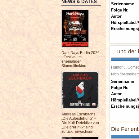
NEWS & DATES
Serienname
Folge Nr.
Autor
Hörspiellabel/
Erscheinungsj
... und der
Dark Days Berlin 2026
- Festival im
ehemaligen
Stummfilmkino
Humor u. Come
Nico Steckelbe
Serienname
Folge Nr.
Autor
Hörspiellabel/
Erscheinungsj
Andreas Eschbachs
„Die Auferstehung“ –
Die Kult-Detektive von
„Die drei ???“ sind
Die Ferien
zurück. Erwachsen.