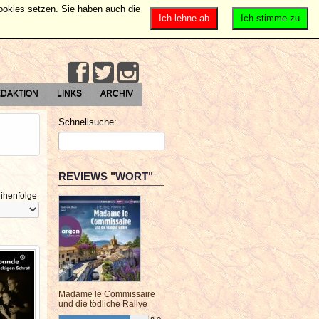
Cookies setzen. Sie haben auch die
Ich lehne ab
Ich stimme zu
DAKTION
LINKS
ARCHIV
Schnellsuche:
REVIEWS "WORT"
ihenfolge
Madame le Commissaire
und die tödliche Rallye