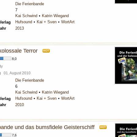
Die Ferienbande
7
Kai Schwind
Katrin Wiegand
Hufsound
Kai + Sven
WortArt
Verlag
ahr
2013
 kolossale Terror
HOT
8,0
dy
rg
01. August 2010
Die Ferienbande
6
Kai Schwind
Katrin Wiegand
Hufsound
Kai + Sven
WortArt
Verlag
ahr
2010
bande und das bumsfidele Geisterschiff
HOT
7,6