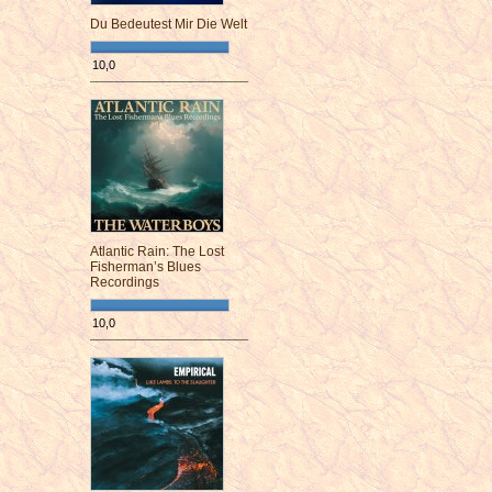
Du Bedeutest Mir Die Welt
10,0
¯¯¯¯¯¯¯¯¯¯¯¯¯¯¯¯¯¯¯¯¯¯¯¯
Atlantic Rain: The Lost
Fisherman’s Blues
Recordings
10,0
¯¯¯¯¯¯¯¯¯¯¯¯¯¯¯¯¯¯¯¯¯¯¯¯