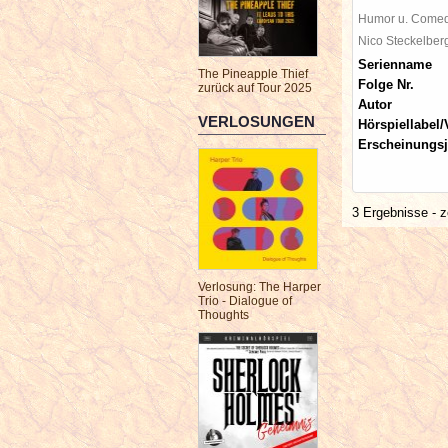
Humor u. Come
Nico Steckelbe
Serienname
The Pineapple Thief
Folge Nr.
zurück auf Tour 2025
Autor
VERLOSUNGEN
Hörspiellabel/
Erscheinungsj
3 Ergebnisse - z
Verlosung: The Harper
Trio - Dialogue of
Thoughts