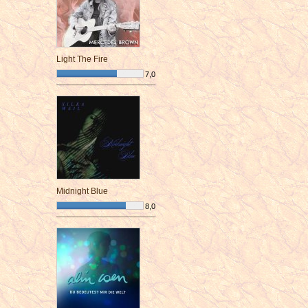
Light The Fire
7,0
¯¯¯¯¯¯¯¯¯¯¯¯¯¯¯¯¯¯¯¯¯¯¯¯
Midnight Blue
8,0
¯¯¯¯¯¯¯¯¯¯¯¯¯¯¯¯¯¯¯¯¯¯¯¯