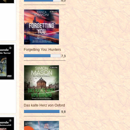
8,0
¯¯¯¯¯¯¯¯¯¯¯¯¯¯¯¯¯¯¯¯¯¯¯¯
Forgetting You: Hunters
7,3
¯¯¯¯¯¯¯¯¯¯¯¯¯¯¯¯¯¯¯¯¯¯¯¯
Das kalte Herz von Oxford
9,8
¯¯¯¯¯¯¯¯¯¯¯¯¯¯¯¯¯¯¯¯¯¯¯¯