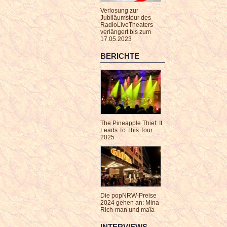
Verlosung zur
Jubiläumstour des
RadioLiveTheaters
verlängert bis zum
17.05.2023
BERICHTE
The Pineapple Thief: It
Leads To This Tour
2025
Die popNRW-Preise
2024 gehen an: Mina
Rich-man und maïa
INTERVIEWS