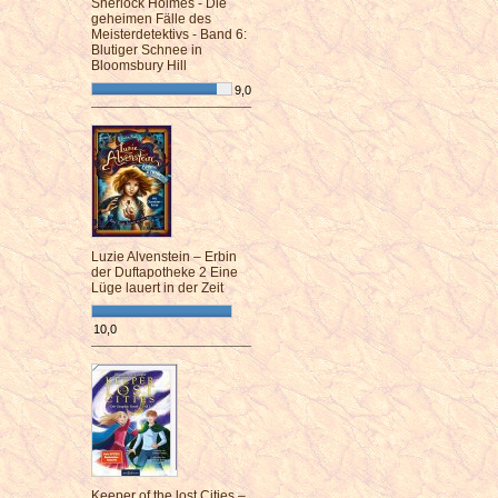
Sherlock Holmes - Die
geheimen Fälle des
Meisterdetektivs - Band 6:
Blutiger Schnee in
Bloomsbury Hill
9,0
¯¯¯¯¯¯¯¯¯¯¯¯¯¯¯¯¯¯¯¯¯¯¯¯
Luzie Alvenstein – Erbin
der Duftapotheke 2 Eine
Lüge lauert in der Zeit
10,0
¯¯¯¯¯¯¯¯¯¯¯¯¯¯¯¯¯¯¯¯¯¯¯¯
Keeper of the lost Cities –