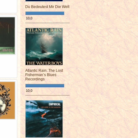
Du Bedeutest Mir Die Welt
10,0
¯¯¯¯¯¯¯¯¯¯¯¯¯¯¯¯¯¯¯¯¯¯¯¯
Atlantic Rain: The Lost
Fisherman’s Blues
Recordings
10,0
¯¯¯¯¯¯¯¯¯¯¯¯¯¯¯¯¯¯¯¯¯¯¯¯