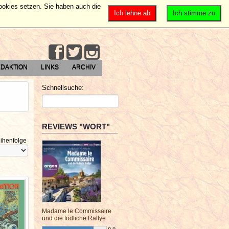
Cookies setzen. Sie haben auch die
Ich lehne ab
Ich stimme zu
DAKTION
LINKS
ARCHIV
Schnellsuche:
REVIEWS "WORT"
ihenfolge
Madame le Commissaire
und die tödliche Rallye