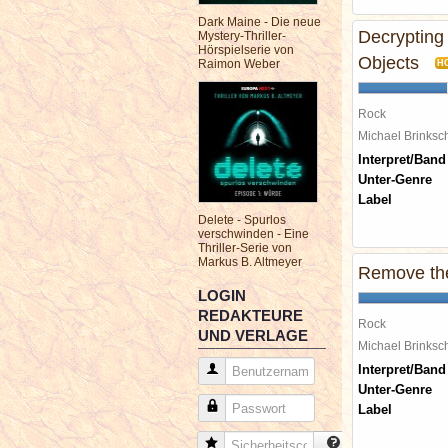
Dark Maine - Die neue
Decrypting
Mystery-Thriller-
Hörspielserie von
Objects
Raimon Weber
H
Rock
Michael Brinks
Interpret/Band
Unter-Genre
Label
Delete - Spurlos
verschwinden - Eine
Thriller-Serie von
Markus B. Altmeyer
Remove the
LOGIN
REDAKTEURE
Rock
UND VERLAGE
Michael Brinks
Interpret/Band
Benutzername
Unter-Genre
Passwort
Label
Sicherheitscode