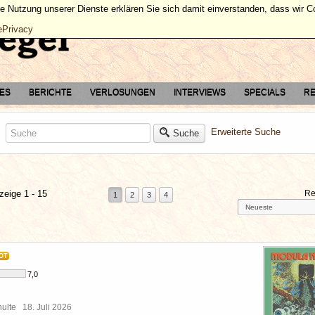
ie Nutzung unserer Dienste erklären Sie sich damit einverstanden, dass wir 
ePrivacy
TES
BERICHTE
VERLOSUNGEN
INTERVIEWS
SPECIALS
RE
Erweiterte Suche
Suche
zeige 1 - 15
Re
1
2
3
4
OT
7,0
chulte
18. Juli 2026