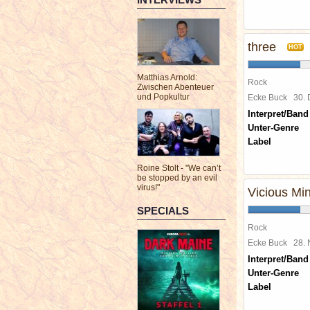
three
HOT
Matthias Arnold:
Rock
Zwischen Abenteuer
und Popkultur
Ecke Buck
30.
Interpret/Band
Unter-Genre
Label
Roine Stolt - "We can’t
be stopped by an evil
virus!"
Vicious Mi
SPECIALS
Rock
Ecke Buck
28.
Interpret/Band
Unter-Genre
Label