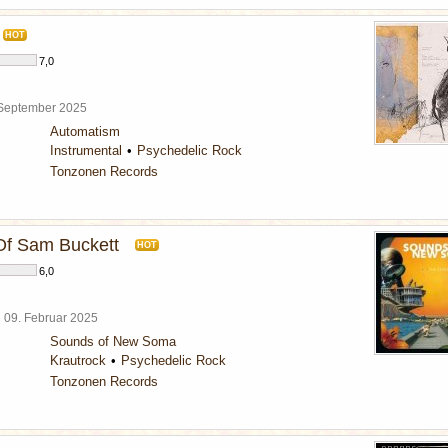
HOT
7,0
 September 2025
Automatism
Instrumental
Psychedelic Rock
Tonzonen Records
Of Sam Buckett
HOT
6,0
l
09. Februar 2025
Sounds of New Soma
Krautrock
Psychedelic Rock
Tonzonen Records