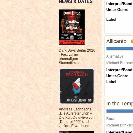
NEWS & DATES
Interpret/Band
Unter-Genre
Label
Allicanto
Dark Days Berlin 2026
- Festival im
Alternative
ehemaligen
Stummfilmkino
Michael Brinks
Interpret/Band
Unter-Genre
Label
In the Tem
Andreas Eschbachs
„Die Auferstehung“ –
Die Kult-Detektive von
Rock
„Die drei ???“ sind
Michael Brinks
zurück. Erwachsen.
Interpret/Band