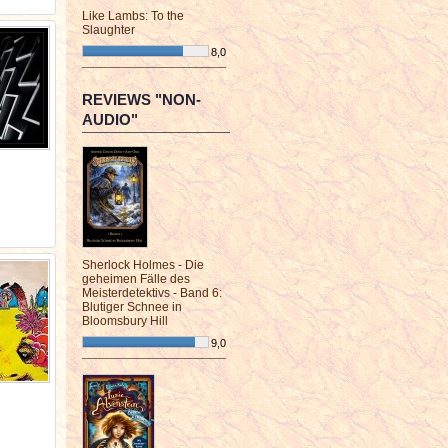
Like Lambs: To the
Slaughter
8,0
¯¯¯¯¯¯¯¯¯¯¯¯¯¯¯¯¯¯¯¯¯¯¯¯
REVIEWS "NON-
AUDIO"
Sherlock Holmes - Die
geheimen Fälle des
Meisterdetektivs - Band 6:
Blutiger Schnee in
Bloomsbury Hill
9,0
¯¯¯¯¯¯¯¯¯¯¯¯¯¯¯¯¯¯¯¯¯¯¯¯