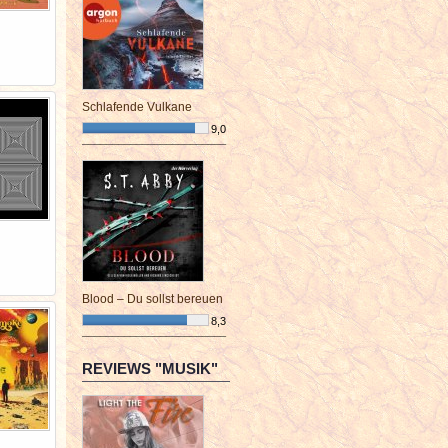
Schlafende Vulkane
9,0
¯¯¯¯¯¯¯¯¯¯¯¯¯¯¯¯¯¯¯¯¯¯¯¯
Blood – Du sollst bereuen
8,3
¯¯¯¯¯¯¯¯¯¯¯¯¯¯¯¯¯¯¯¯¯¯¯¯
REVIEWS "MUSIK"