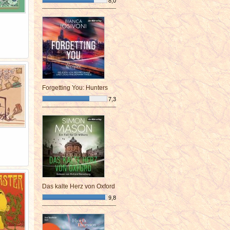
8,0
¯¯¯¯¯¯¯¯¯¯¯¯¯¯¯¯¯¯¯¯¯¯¯¯
Forgetting You: Hunters
7,3
¯¯¯¯¯¯¯¯¯¯¯¯¯¯¯¯¯¯¯¯¯¯¯¯
Das kalte Herz von Oxford
9,8
¯¯¯¯¯¯¯¯¯¯¯¯¯¯¯¯¯¯¯¯¯¯¯¯