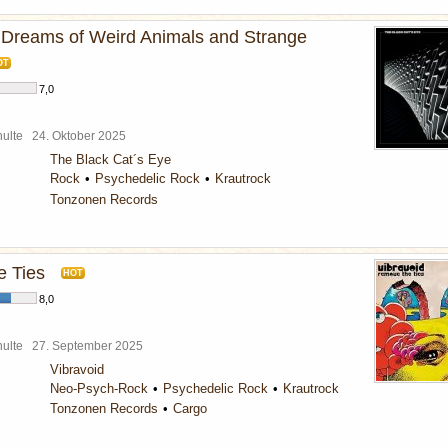
 Dreams of Weird Animals and Strange
OT
7,0
chulte
24. Oktober 2025
The Black Cat´s Eye
Rock
Psychedelic Rock
Krautrock
Tonzonen Records
 Ties
HOT
8,0
chulte
27. September 2025
Vibravoid
Neo-Psych-Rock
Psychedelic Rock
Krautrock
Tonzonen Records
Cargo