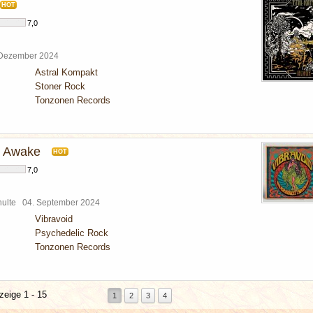
HOT
7,0
 Dezember 2024
Astral Kompakt
Stoner Rock
Tonzonen Records
 Awake
HOT
7,0
chulte
04. September 2024
Vibravoid
Psychedelic Rock
Tonzonen Records
zeige 1 - 15
1
2
3
4