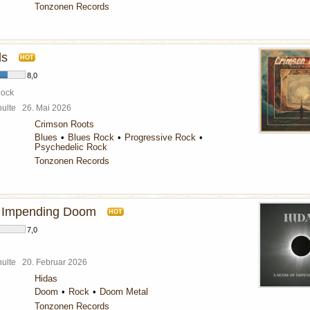
Tonzonen Records
ds
HOT
8,0
Rock
chulte
26. Mai 2026
Crimson Roots
Blues
Blues Rock
Progressive Rock
Psychedelic Rock
Tonzonen Records
f Impending Doom
HOT
7,0
chulte
20. Februar 2026
Hidas
Doom
Rock
Doom Metal
Tonzonen Records