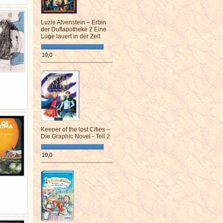
Luzie Alvenstein – Erbin
der Duftapotheke 2 Eine
Lüge lauert in der Zeit
10,0
¯¯¯¯¯¯¯¯¯¯¯¯¯¯¯¯¯¯¯¯¯¯¯¯
Keeper of the lost Cities –
Die Graphic Novel - Teil 2
10,0
¯¯¯¯¯¯¯¯¯¯¯¯¯¯¯¯¯¯¯¯¯¯¯¯