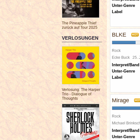
Unter-Genre
Label
The Pineapple Thief
zurück auf Tour 2025
BLKE
HOT
VERLOSUNGEN
Rock
Ecke Buck
25.
Interpret/Band
Unter-Genre
Label
Verlosung: The Harper
Trio - Dialogue of
Thoughts
Mirage
HO
Rock
Michael Brinks
Interpret/Band
Unter-Genre