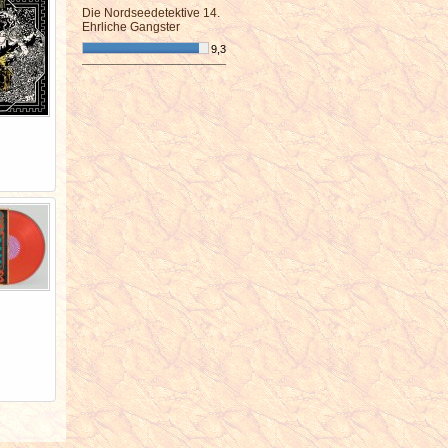
Die Nordseedetektive 14.
Ehrliche Gangster
9,3
¯¯¯¯¯¯¯¯¯¯¯¯¯¯¯¯¯¯¯¯¯¯¯¯