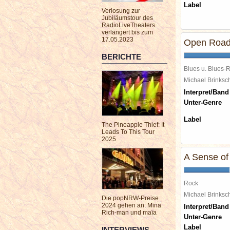
Label
Verlosung zur
Jubiläumstour des
RadioLiveTheaters
verlängert bis zum
17.05.2023
Open Roa
BERICHTE
Blues u. Blues-
Michael Brinks
Interpret/Band
Unter-Genre
Label
The Pineapple Thief: It
Leads To This Tour
2025
A Sense o
Rock
Michael Brinks
Die popNRW-Preise
2024 gehen an: Mina
Interpret/Band
Rich-man und maïa
Unter-Genre
Label
INTERVIEWS