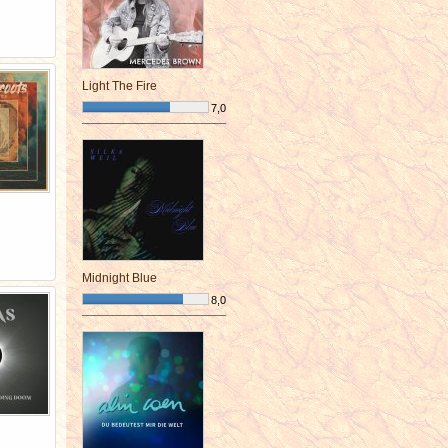
Light The Fire
7,0
¯¯¯¯¯¯¯¯¯¯¯¯¯¯¯¯¯¯¯¯¯¯¯¯
Midnight Blue
8,0
¯¯¯¯¯¯¯¯¯¯¯¯¯¯¯¯¯¯¯¯¯¯¯¯