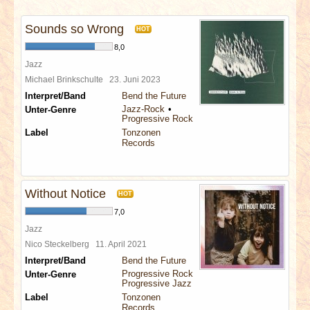
INTERVIEWS
Sounds so Wrong
HOT
SPECIALS
8,0
Jazz
REDAKTION
Michael Brinkschulte
23. Juni 2023
Interpret/Band
Bend the Future
Jazz-Rock
Unter-Genre
LINKS
Progressive Rock
Label
Tonzonen
Records
ARCHIV
Without Notice
HOT
7,0
Jazz
Nico Steckelberg
11. April 2021
Interpret/Band
Bend the Future
Progressive Rock
Unter-Genre
Progressive Jazz
Label
Tonzonen
Records