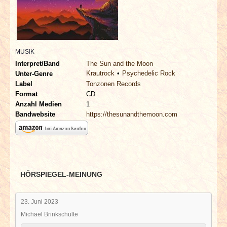
INTERVIEWS
SPECIALS
MUSIK
REDAKTION
Interpret/Band
The Sun and the Moon
Krautrock
Psychedelic Rock
Unter-Genre
LINKS
Label
Tonzonen Records
Format
CD
Anzahl Medien
1
ARCHIV
Bandwebsite
https://thesunandthemoon.com
HÖRSPIEGEL-MEINUNG
23. Juni 2023
Michael Brinkschulte