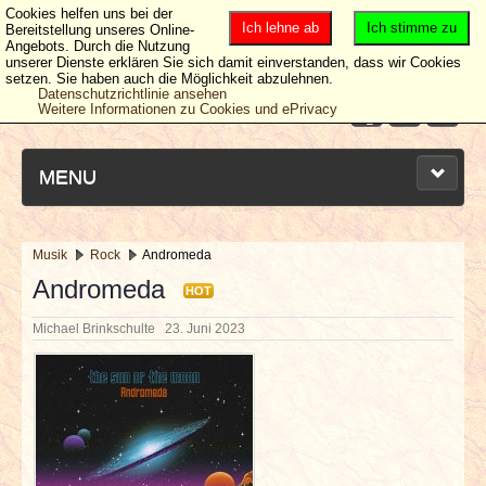
Cookies helfen uns bei der
Ich lehne ab
Ich stimme zu
Bereitstellung unseres Online-
Angebots. Durch die Nutzung
unserer Dienste erklären Sie sich damit einverstanden, dass wir Cookies
setzen. Sie haben auch die Möglichkeit abzulehnen.
Datenschutzrichtlinie ansehen
Weitere Informationen zu Cookies und ePrivacy
MENU
Musik
Rock
Andromeda
NEUESTE ARTIKEL
Andromeda
HOT
Michael Brinkschulte
23. Juni 2023
NEWS & DATES
BERICHTE
VERLOSUNGEN