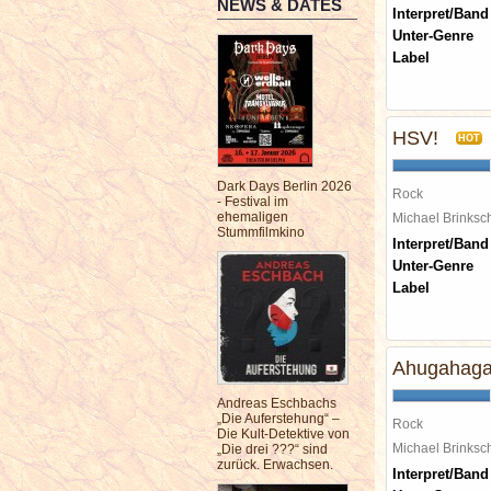
NEWS & DATES
Interpret/Band
Unter-Genre
Label
HSV!
HOT
Dark Days Berlin 2026
Rock
- Festival im
ehemaligen
Michael Brinks
Stummfilmkino
Interpret/Band
Unter-Genre
Label
Ahugahag
Andreas Eschbachs
„Die Auferstehung“ –
Rock
Die Kult-Detektive von
Michael Brinks
„Die drei ???“ sind
zurück. Erwachsen.
Interpret/Band