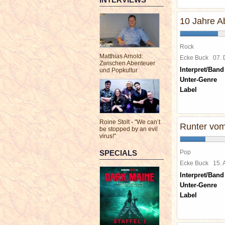
10 Jahre A
Rock
Matthias Arnold:
Ecke Buck
07.
Zwischen Abenteuer
Interpret/Band
und Popkultur
Unter-Genre
Label
Roine Stolt - "We can’t
Runter vom
be stopped by an evil
virus!"
SPECIALS
Pop
Ecke Buck
15.
Interpret/Band
Unter-Genre
Label