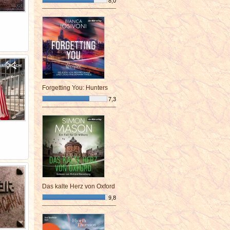
8,0
¯¯¯¯¯¯¯¯¯¯¯¯¯¯¯¯¯¯¯¯¯¯¯¯
Forgetting You: Hunters
7,3
¯¯¯¯¯¯¯¯¯¯¯¯¯¯¯¯¯¯¯¯¯¯¯¯
Das kalte Herz von Oxford
9,8
¯¯¯¯¯¯¯¯¯¯¯¯¯¯¯¯¯¯¯¯¯¯¯¯