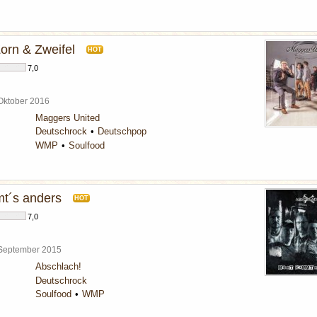
orn & Zweifel
HOT
7,0
 Oktober 2016
Maggers United
Deutschrock
Deutschpop
WMP
Soulfood
t´s anders
HOT
7,0
 September 2015
Abschlach!
Deutschrock
Soulfood
WMP