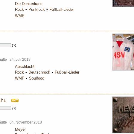
Die Denkedrans
Rock
Punkrock
Fußball-Lieder
WMP
7,0
chulte
24. Juli 2019
Abschlach!
Rock
Deutschrock
Fußball-Lieder
WMP
Soulfood
ahu
HOT
7,0
chulte
04. November 2018
Meyer