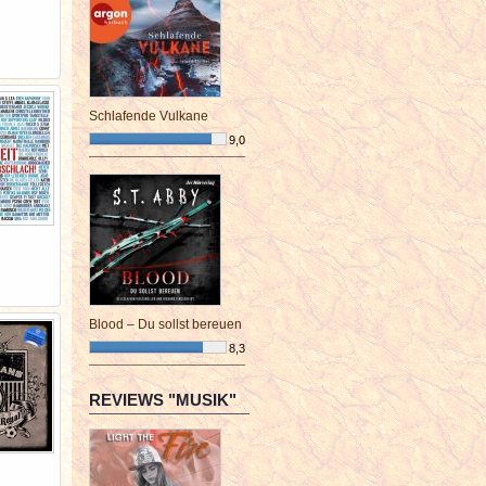
Schlafende Vulkane
9,0
¯¯¯¯¯¯¯¯¯¯¯¯¯¯¯¯¯¯¯¯¯¯¯¯
Blood – Du sollst bereuen
8,3
¯¯¯¯¯¯¯¯¯¯¯¯¯¯¯¯¯¯¯¯¯¯¯¯
REVIEWS "MUSIK"