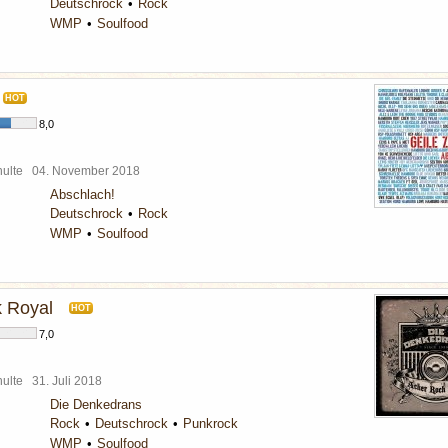
Deutschrock
Rock
WMP
Soulfood
HOT
8,0
chulte
04. November 2018
Abschlach!
Deutschrock
Rock
WMP
Soulfood
 Royal
HOT
7,0
chulte
31. Juli 2018
Die Denkedrans
Rock
Deutschrock
Punkrock
WMP
Soulfood