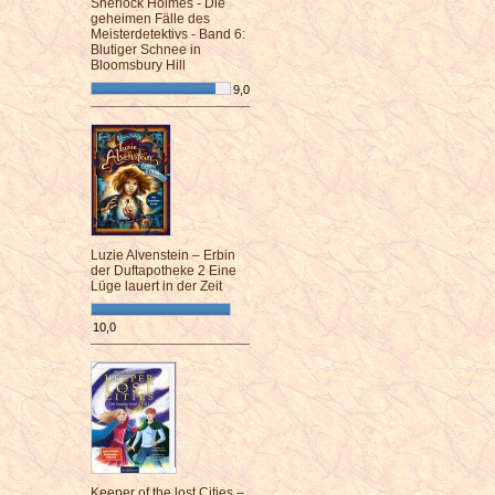
Sherlock Holmes - Die
geheimen Fälle des
Meisterdetektivs - Band 6:
Blutiger Schnee in
Bloomsbury Hill
9,0
¯¯¯¯¯¯¯¯¯¯¯¯¯¯¯¯¯¯¯¯¯¯¯¯
Luzie Alvenstein – Erbin
der Duftapotheke 2 Eine
Lüge lauert in der Zeit
10,0
¯¯¯¯¯¯¯¯¯¯¯¯¯¯¯¯¯¯¯¯¯¯¯¯
Keeper of the lost Cities –