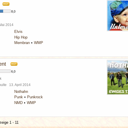
HOT
8,0
 Mai 2014
Elvis
Hip Hop
Membran
WMP
ent
HOT
6,0
k
chulte
13. April 2014
Nothahn
Punk
Punkrock
NMD
WMP
zeige 1 - 11