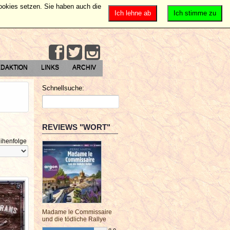
Cookies setzen. Sie haben auch die
Ich lehne ab
Ich stimme zu
DAKTION
LINKS
ARCHIV
Schnellsuche:
REVIEWS "WORT"
ihenfolge
Madame le Commissaire
und die tödliche Rallye