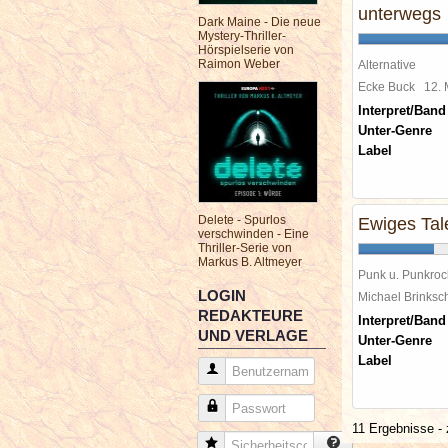
unterwegs
Dark Maine - Die neue
Mystery-Thriller-
Hörspielserie von
Raimon Weber
Alternative
Ecke Buck
12.
Interpret/Band
Unter-Genre
Label
Delete - Spurlos
Ewiges Tal
verschwinden - Eine
Thriller-Serie von
Markus B. Altmeyer
Punk u. Punkroc
LOGIN
Michael Brinks
REDAKTEURE
Interpret/Band
UND VERLAGE
Unter-Genre
Label
Benutzername
Passwort
11 Ergebnisse - 
Sicherheitscode