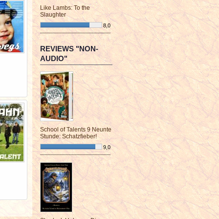
Like Lambs: To the
Slaughter
8,0
¯¯¯¯¯¯¯¯¯¯¯¯¯¯¯¯¯¯¯¯¯¯¯¯
REVIEWS "NON-
AUDIO"
School of Talents 9 Neunte
Stunde: Schatzfieber!
9,0
¯¯¯¯¯¯¯¯¯¯¯¯¯¯¯¯¯¯¯¯¯¯¯¯