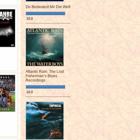
Du Bedeutest Mir Die Welt
10,0
¯¯¯¯¯¯¯¯¯¯¯¯¯¯¯¯¯¯¯¯¯¯¯¯
Atlantic Rain: The Lost
Fisherman’s Blues
Recordings
10,0
¯¯¯¯¯¯¯¯¯¯¯¯¯¯¯¯¯¯¯¯¯¯¯¯