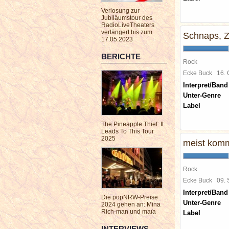
Verlosung zur
Jubiläumstour des
RadioLiveTheaters
verlängert bis zum
Schnaps, Z
17.05.2023
BERICHTE
Rock
Ecke Buck
16.
Interpret/Band
Unter-Genre
Label
The Pineapple Thief: It
Leads To This Tour
2025
meist komm
Rock
Ecke Buck
09.
Interpret/Band
Die popNRW-Preise
Unter-Genre
2024 gehen an: Mina
Rich-man und maïa
Label
INTERVIEWS