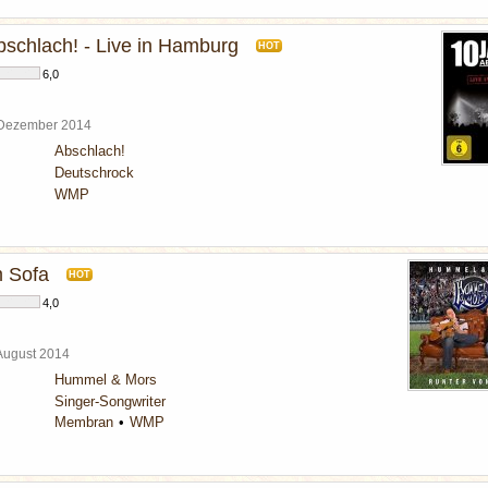
bschlach! - Live in Hamburg
HOT
6,0
 Dezember 2014
Abschlach!
Deutschrock
WMP
 Sofa
HOT
4,0
 August 2014
Hummel & Mors
Singer-Songwriter
Membran
WMP