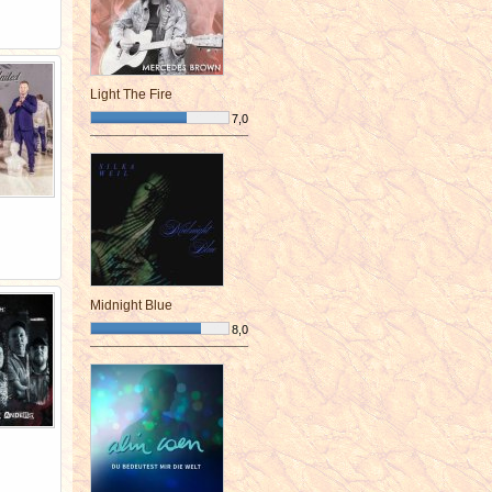
Light The Fire
7,0
¯¯¯¯¯¯¯¯¯¯¯¯¯¯¯¯¯¯¯¯¯¯¯¯
Midnight Blue
8,0
¯¯¯¯¯¯¯¯¯¯¯¯¯¯¯¯¯¯¯¯¯¯¯¯