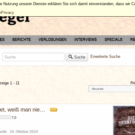
ie Nutzung unserer Dienste erklären Sie sich damit einverstanden, dass wir 
ePrivacy
TES
BERICHTE
VERLOSUNGEN
INTERVIEWS
SPECIALS
RE
Erweiterte Suche
Suche
zeige 1 - 11
Re
et, weiß man nie…
HOT
7,0
chulte
19. Oktober 2024