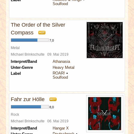
Soulfood
The Order of the Silver
Compass
HOT
7,0
Metal
Michael Brinkschulte
09. Mai 2019
Interpret/Band
Athanasia
Unter-Genre
Heavy Metal
ROAR!
Label
Soulfood
Fahr zur Hölle
HOT
8,0
Rock
Michael Brinkschulte
06. Mai 2019
Interpret/Band
Hangar X
Deutschrock