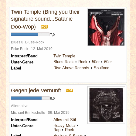
INTERVIEWS
Twin Temple (Bring you their
signature sound...Satanic
SPECIALS
Doo-Wop)
HOT
REDAKTION
7,0
Blues u. Blues-Rock
Ecke Buck
12. Mai 2019
LINKS
Interpret/Band
Twin Temple
Blues Rock
Rock
50er
60er
Unter-Genre
ARCHIV
Rise Above Records
Soulfood
Label
Gegen jede Vernunft
HOT
8,0
Alternative
Michael Brinkschulte
09. Mai 2019
Interpret/Band
Alles mit Stil
Heavy Metal
Unter-Genre
Rap
Rock
Rookies & Kings
Label