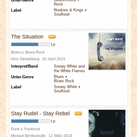
Unter-Genre
Rock
Rookies & Kings
Label
Soulfood
The Situation
HOT
7,0
Blues u. Blues-Rock
Nico Steckelberg
20. April 2019
Interpret/Band
Snowy White and
the White Flames
Blues
Unter-Genre
Blues Rock
Snowy White
Label
Soulfood
Stay Rudel - Stay Rebel
HOT
7,0
Punk u. Punkrock
Michael Brinkschulte
12. März 2019