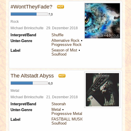
#WontTheyFade?
HOT
7,0
Rock
Michael Brinkschulte
29. Dezember 2018
Interpret/Band
Shuffle
Alternative Rock
Unter-Genre
Progressive Rock
Season of Mist
Label
Soulfood
The Altstadt Abyss
HOT
6,0
Metal
Michael Brinkschulte
21. Dezember 2018
Interpret/Band
Steorrah
Metal
Unter-Genre
Progressive Metal
FASTBALL MUSIC
Label
Soulfood