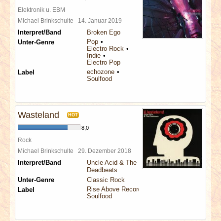
Elektronik u. EBM
Michael Brinkschulte
14. Januar 2019
Interpret/Band
Broken Ego
Pop
Unter-Genre
Electro Rock
Indie
Electro Pop
echozone
Label
Soulfood
Wasteland
HOT
8,0
Rock
Michael Brinkschulte
29. Dezember 2018
Interpret/Band
Uncle Acid & The
Deadbeats
Unter-Genre
Classic Rock
Rise Above Records
Label
Soulfood