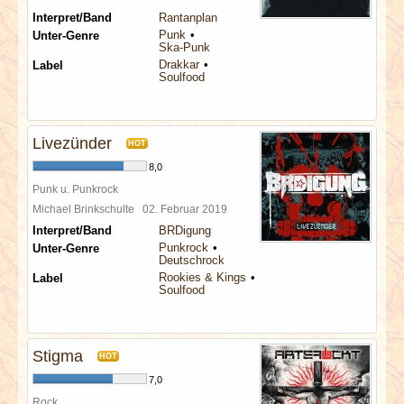
Interpret/Band
Rantanplan
Punk
Unter-Genre
Ska-Punk
Drakkar
Label
Soulfood
Livezünder
HOT
8,0
Punk u. Punkrock
Michael Brinkschulte
02. Februar 2019
Interpret/Band
BRDigung
Punkrock
Unter-Genre
Deutschrock
Rookies & Kings
Label
Soulfood
Stigma
HOT
7,0
Rock