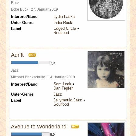
Rock
Ecke Buck
27. Januar 2019
Interpret/Band
Lydia Laska
Unter-Genre
Indie Rock
Edged Circle
Label
Soulfood
Adrift
HOT
7,0
Jazz
Michael Brinkschulte
14. Januar 2019
Sam Leak
Interpret/Band
Dan Tepfer
Unter-Genre
Jazz
Jellymould Jazz
Label
Soulfood
Avenue to Wonderland
HOT
8,0