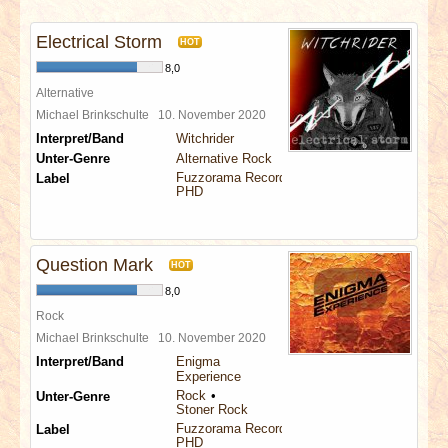
INTERVIEWS
Electrical Storm
HOT
SPECIALS
8,0
Alternative
REDAKTION
Michael Brinkschulte
10. November 2020
Interpret/Band
Witchrider
Unter-Genre
Alternative Rock
LINKS
Fuzzorama Records
Label
PHD
ARCHIV
Question Mark
HOT
8,0
Rock
Michael Brinkschulte
10. November 2020
Interpret/Band
Enigma
Experience
Rock
Unter-Genre
Stoner Rock
Fuzzorama Records
Label
PHD