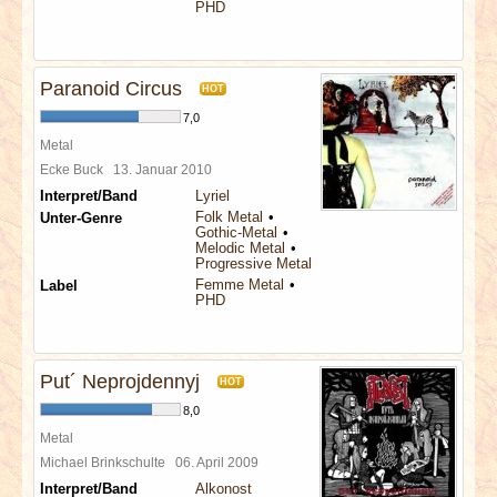
PHD
Paranoid Circus
HOT
7,0
Metal
Ecke Buck
13. Januar 2010
Interpret/Band
Lyriel
Folk Metal
Unter-Genre
Gothic-Metal
Melodic Metal
Progressive Metal
Femme Metal
Label
PHD
Put´ Neprojdennyj
HOT
8,0
Metal
Michael Brinkschulte
06. April 2009
Interpret/Band
Alkonost