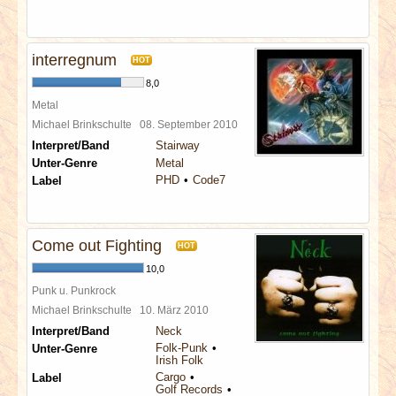
interregnum
HOT
8,0
Metal
Michael Brinkschulte
08. September 2010
Interpret/Band
Stairway
Unter-Genre
Metal
PHD
Code7
Label
Come out Fighting
HOT
10,0
Punk u. Punkrock
Michael Brinkschulte
10. März 2010
Interpret/Band
Neck
Folk-Punk
Unter-Genre
Irish Folk
Cargo
Label
Golf Records