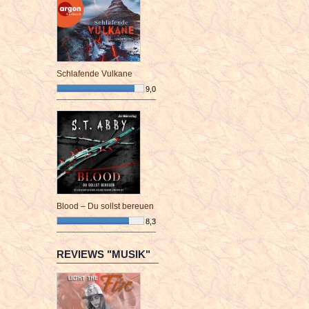
Schlafende Vulkane
9,0
¯¯¯¯¯¯¯¯¯¯¯¯¯¯¯¯¯¯¯¯¯¯¯¯
Blood – Du sollst bereuen
8,3
¯¯¯¯¯¯¯¯¯¯¯¯¯¯¯¯¯¯¯¯¯¯¯¯
REVIEWS "MUSIK"