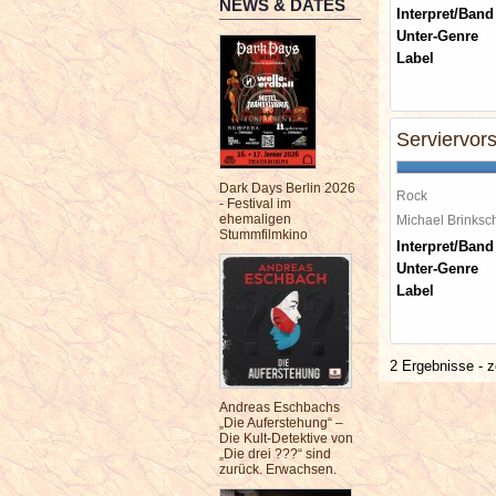
NEWS & DATES
Interpret/Band
Unter-Genre
Label
Serviervor
Dark Days Berlin 2026
Rock
- Festival im
ehemaligen
Michael Brinks
Stummfilmkino
Interpret/Band
Unter-Genre
Label
2 Ergebnisse - z
Andreas Eschbachs
„Die Auferstehung“ –
Die Kult-Detektive von
„Die drei ???“ sind
zurück. Erwachsen.