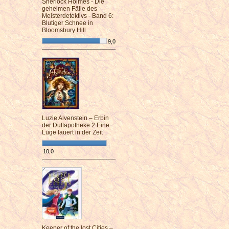
Sherlock Holmes - Die
geheimen Fälle des
Meisterdetektivs - Band 6:
Blutiger Schnee in
Bloomsbury Hill
9,0
¯¯¯¯¯¯¯¯¯¯¯¯¯¯¯¯¯¯¯¯¯¯¯¯
Luzie Alvenstein – Erbin
der Duftapotheke 2 Eine
Lüge lauert in der Zeit
10,0
¯¯¯¯¯¯¯¯¯¯¯¯¯¯¯¯¯¯¯¯¯¯¯¯
Keeper of the lost Cities –