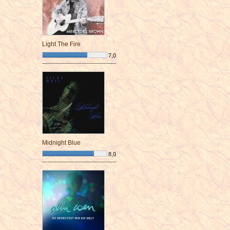
Light The Fire
7,0
¯¯¯¯¯¯¯¯¯¯¯¯¯¯¯¯¯¯¯¯¯¯¯¯
Midnight Blue
8,0
¯¯¯¯¯¯¯¯¯¯¯¯¯¯¯¯¯¯¯¯¯¯¯¯