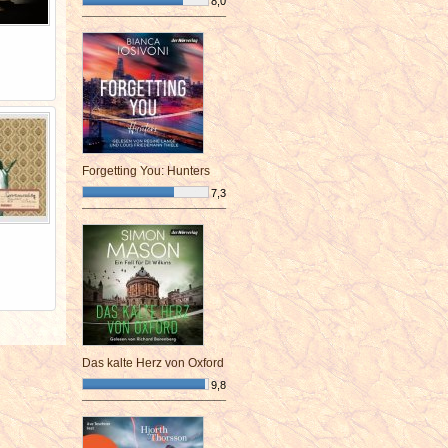
8,0
¯¯¯¯¯¯¯¯¯¯¯¯¯¯¯¯¯¯¯¯¯¯¯¯
Forgetting You: Hunters
7,3
¯¯¯¯¯¯¯¯¯¯¯¯¯¯¯¯¯¯¯¯¯¯¯¯
Das kalte Herz von Oxford
9,8
¯¯¯¯¯¯¯¯¯¯¯¯¯¯¯¯¯¯¯¯¯¯¯¯