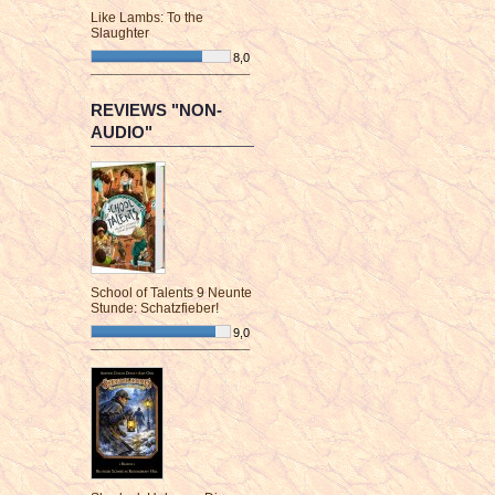
Like Lambs: To the
Slaughter
8,0
¯¯¯¯¯¯¯¯¯¯¯¯¯¯¯¯¯¯¯¯¯¯¯¯
REVIEWS "NON-
AUDIO"
School of Talents 9 Neunte
Stunde: Schatzfieber!
9,0
¯¯¯¯¯¯¯¯¯¯¯¯¯¯¯¯¯¯¯¯¯¯¯¯