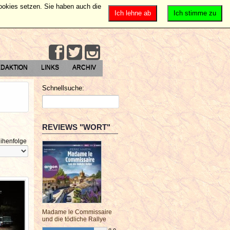
Cookies setzen. Sie haben auch die
Ich lehne ab
Ich stimme zu
DAKTION
LINKS
ARCHIV
Schnellsuche:
REVIEWS "WORT"
ihenfolge
Madame le Commissaire
und die tödliche Rallye