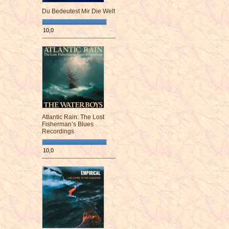
Du Bedeutest Mir Die Welt
10,0
¯¯¯¯¯¯¯¯¯¯¯¯¯¯¯¯¯¯¯¯¯¯¯¯
Atlantic Rain: The Lost
Fisherman’s Blues
Recordings
10,0
¯¯¯¯¯¯¯¯¯¯¯¯¯¯¯¯¯¯¯¯¯¯¯¯