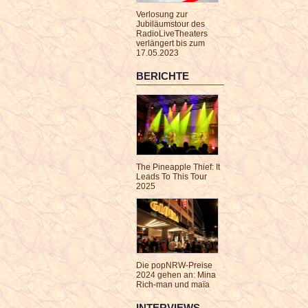
Verlosung zur
Jubiläumstour des
RadioLiveTheaters
verlängert bis zum
17.05.2023
BERICHTE
The Pineapple Thief: It
Leads To This Tour
2025
Die popNRW-Preise
2024 gehen an: Mina
Rich-man und maïa
INTERVIEWS