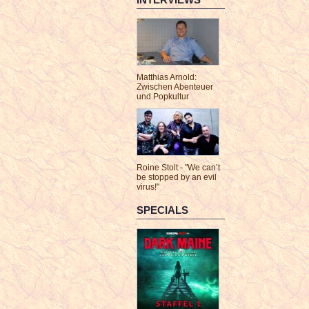
Matthias Arnold:
Zwischen Abenteuer
und Popkultur
Roine Stolt - "We can’t
be stopped by an evil
virus!"
SPECIALS