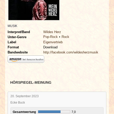
INTERVIEWS
SPECIALS
MUSIK
REDAKTION
Interpret/Band
Wildes Herz
Pop-Rock
Rock
Unter-Genre
LINKS
Label
Eigenvertrieb
Format
Download
Bandwebsite
http://facebook.com/wildesherzmusik
ARCHIV
HÖRSPIEGEL-MEINUNG
20. September 2023
Ecke Buck
Gesamtwertung
7,0