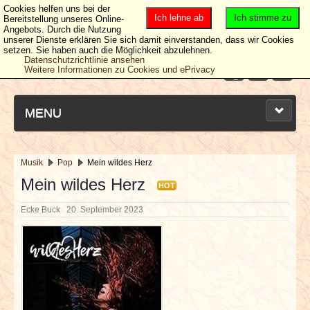
Cookies helfen uns bei der
Ich lehne ab
Ich stimme zu
Bereitstellung unseres Online-
Angebots. Durch die Nutzung
unserer Dienste erklären Sie sich damit einverstanden, dass wir Cookies
setzen. Sie haben auch die Möglichkeit abzulehnen.
Datenschutzrichtlinie ansehen
Weitere Informationen zu Cookies und ePrivacy
MENU
Musik
Pop
Mein wildes Herz
NEUESTE ARTIKEL
Mein wildes Herz
HOT
Ecke Buck
20. September 2023
NEWS & DATES
BERICHTE
VERLOSUNGEN