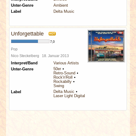
Unter-Genre
Ambient
Label
Delta Music
Unforgettable
HOT
7,0
Pop
Nico Steckelberg
18. Januar 2013
Interpret/Band
Various Artists
50er
Unter-Genre
Retro-Sound
Rock'n'Roll
Rockabilly
Swing
Delta Music
Label
Laser Light Digital