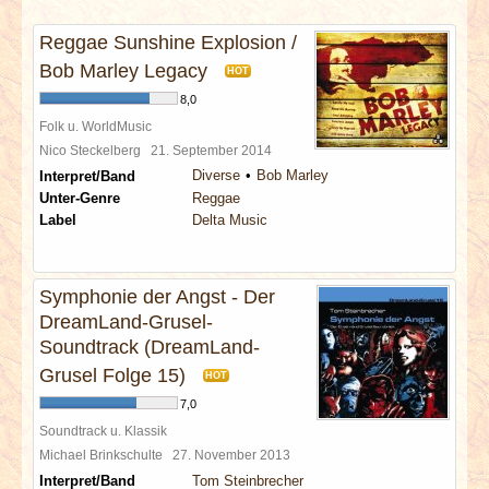
INTERVIEWS
Reggae Sunshine Explosion /
SPECIALS
Bob Marley Legacy
HOT
8,0
REDAKTION
Folk u. WorldMusic
Nico Steckelberg
21. September 2014
Diverse
Bob Marley
Interpret/Band
LINKS
Unter-Genre
Reggae
Label
Delta Music
ARCHIV
Symphonie der Angst - Der
DreamLand-Grusel-
Soundtrack (DreamLand-
Grusel Folge 15)
HOT
7,0
Soundtrack u. Klassik
Michael Brinkschulte
27. November 2013
Interpret/Band
Tom Steinbrecher