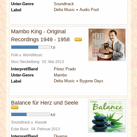
Unter-Genre
Soundtrack
Delta Music
Audio Pool
Label
Mambo King - Original
Recordings 1949 - 1958
HOT
7,0
Folk u. WorldMusic
Nico Steckelberg
02. Mai 2013
Interpret/Band
Pérez Prado
Unter-Genre
Mambo
Delta Music
Bygone Days
Label
Balance für Herz und Seele
HOT
4,0
Soundtrack u. Klassik
Ecke Buck
04. Februar 2013
Interpret/Band
Diverse