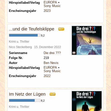
EUROPA
Hörspiellabel/Verlag
Sony Music
Erscheinungsjahr
2023
...und die Teufelsklippe
HOT
9,2
Krimi u. Thriller
Nico Steckelberg
15. Dezember 2022
Serienname
Die drei ???
Folge Nr.
219
Autor
Ben Nevis
EUROPA
Hörspiellabel/Verlag
Sony Music
Erscheinungsjahr
2022
Im Netz der Lügen
HOT
8,2
Krimi u. Thriller