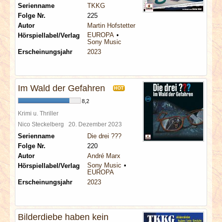
Serienname
TKKG
Folge Nr.
225
Autor
Martin Hofstetter
EUROPA
Hörspiellabel/Verlag
Sony Music
Erscheinungsjahr
2023
Im Wald der Gefahren
HOT
8,2
Krimi u. Thriller
Nico Steckelberg
20. Dezember 2023
Serienname
Die drei ???
Folge Nr.
220
Autor
André Marx
Sony Music
Hörspiellabel/Verlag
EUROPA
Erscheinungsjahr
2023
Bilderdiebe haben kein