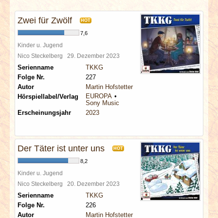
INTERVIEWS
Zwei für Zwölf
HOT
SPECIALS
7,6
Kinder u. Jugend
REDAKTION
Nico Steckelberg
29. Dezember 2023
Serienname
TKKG
Folge Nr.
227
LINKS
Autor
Martin Hofstetter
EUROPA
Hörspiellabel/Verlag
Sony Music
ARCHIV
Erscheinungsjahr
2023
Der Täter ist unter uns
HOT
8,2
Kinder u. Jugend
Nico Steckelberg
20. Dezember 2023
Serienname
TKKG
Folge Nr.
226
Autor
Martin Hofstetter