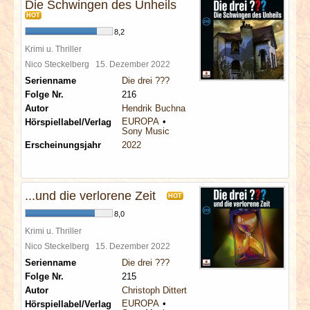
Die Schwingen des Unheils
HOT
8,2
Krimi u. Thriller
Nico Steckelberg
15. Dezember 2022
Serienname
Die drei ???
Folge Nr.
216
Autor
Hendrik Buchna
EUROPA
Hörspiellabel/Verlag
Sony Music
Erscheinungsjahr
2022
...und die verlorene Zeit
HOT
8,0
Krimi u. Thriller
Nico Steckelberg
15. Dezember 2022
Serienname
Die drei ???
Folge Nr.
215
Autor
Christoph Dittert
EUROPA
Hörspiellabel/Verlag