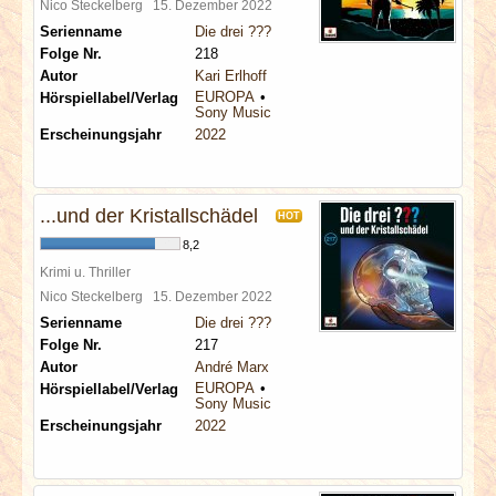
Nico Steckelberg
15. Dezember 2022
Serienname
Die drei ???
Folge Nr.
218
Autor
Kari Erlhoff
EUROPA
Hörspiellabel/Verlag
Sony Music
Erscheinungsjahr
2022
...und der Kristallschädel
HOT
8,2
Krimi u. Thriller
Nico Steckelberg
15. Dezember 2022
Serienname
Die drei ???
Folge Nr.
217
Autor
André Marx
EUROPA
Hörspiellabel/Verlag
Sony Music
Erscheinungsjahr
2022