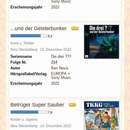
Sony Music
Erscheinungsjahr
2022
...und der Geisterbunker
HOT
8,2
Krimi u. Thriller
Nico Steckelberg
15. Dezember 2022
Serienname
Die drei ???
Folge Nr.
214
Autor
Ben Nevis
EUROPA
Hörspiellabel/Verlag
Sony Music
Erscheinungsjahr
2022
Betrüger Super Sauber
HOT
7,6
Kinder u. Jugend
Nico Steckelberg
14. Dezember 2022