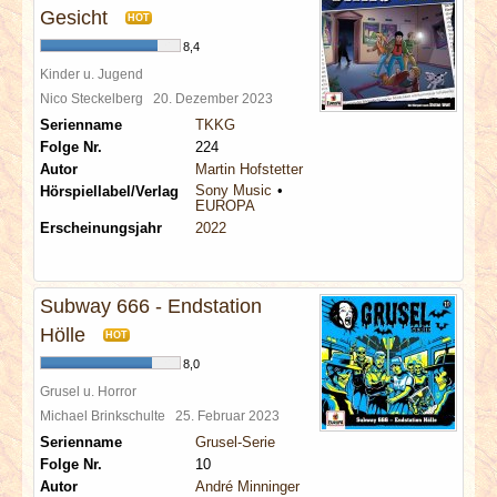
Gesicht
HOT
8,4
Kinder u. Jugend
Nico Steckelberg
20. Dezember 2023
Serienname
TKKG
Folge Nr.
224
Autor
Martin Hofstetter
Sony Music
Hörspiellabel/Verlag
EUROPA
Erscheinungsjahr
2022
Subway 666 - Endstation
Hölle
HOT
8,0
Grusel u. Horror
Michael Brinkschulte
25. Februar 2023
Serienname
Grusel-Serie
Folge Nr.
10
Autor
André Minninger