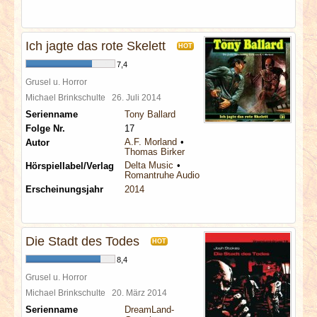
Ich jagte das rote Skelett
HOT
7,4
Grusel u. Horror
Michael Brinkschulte
26. Juli 2014
Serienname
Tony Ballard
Folge Nr.
17
A.F. Morland
Autor
Thomas Birker
Delta Music
Hörspiellabel/Verlag
Romantruhe Audio
Erscheinungsjahr
2014
Die Stadt des Todes
HOT
8,4
Grusel u. Horror
Michael Brinkschulte
20. März 2014
Serienname
DreamLand-