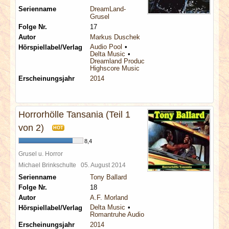
Serienname
DreamLand-
Grusel
Folge Nr.
17
Autor
Markus Duschek
Audio Pool
Hörspiellabel/Verlag
Delta Music
Dreamland Productions
Highscore Music
Erscheinungsjahr
2014
Horrorhölle Tansania (Teil 1
von 2)
HOT
8,4
Grusel u. Horror
Michael Brinkschulte
05. August 2014
Serienname
Tony Ballard
Folge Nr.
18
Autor
A.F. Morland
Delta Music
Hörspiellabel/Verlag
Romantruhe Audio
Erscheinungsjahr
2014