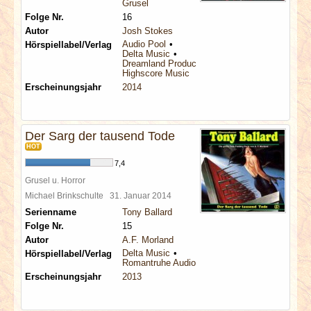
Grusel
Folge Nr.
16
Autor
Josh Stokes
Audio Pool
Hörspiellabel/Verlag
Delta Music
Dreamland Productions
Highscore Music
Erscheinungsjahr
2014
Der Sarg der tausend Tode
HOT
7,4
Grusel u. Horror
Michael Brinkschulte
31. Januar 2014
Serienname
Tony Ballard
Folge Nr.
15
Autor
A.F. Morland
Delta Music
Hörspiellabel/Verlag
Romantruhe Audio
Erscheinungsjahr
2013