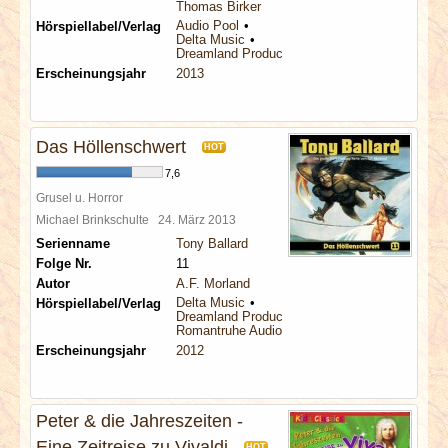
Thomas Birker
Audio Pool
Hörspiellabel/Verlag
Delta Music
Dreamland Productions
Erscheinungsjahr
2013
Das Höllenschwert
HOT
7,6
Grusel u. Horror
Michael Brinkschulte
24. März 2013
Serienname
Tony Ballard
Folge Nr.
11
Autor
A.F. Morland
Delta Music
Hörspiellabel/Verlag
Dreamland Productions
Romantruhe Audio
Erscheinungsjahr
2012
Peter & die Jahreszeiten -
Eine Zeitreise zu Vivaldi
HOT