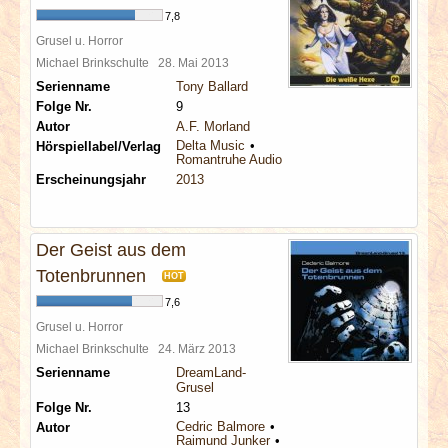
7,8
Grusel u. Horror
Michael Brinkschulte
28. Mai 2013
Serienname
Tony Ballard
Folge Nr.
9
Autor
A.F. Morland
Delta Music
Hörspiellabel/Verlag
Romantruhe Audio
Erscheinungsjahr
2013
Der Geist aus dem
Totenbrunnen
HOT
7,6
Grusel u. Horror
Michael Brinkschulte
24. März 2013
Serienname
DreamLand-
Grusel
Folge Nr.
13
Cedric Balmore
Autor
Raimund Junker