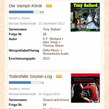
Die Vampir-Klinik
HOT
8,0
Grusel u. Horror
Michael Brinkschulte
23. Dezember 2013
Serienname
Tony Ballard
Folge Nr.
16
A.F. Morland
Autor
Alex Streb
Thomas Birker
Delta Music
Hörspiellabel/Verlag
Romantruhe Audio
Erscheinungsjahr
2013
Todesfalle Seytan-Log
HOT
7,2
Grusel u. Horror
Michael Brinkschulte
10. August 2013
Serienname
DreamLand-Grusel
Folge Nr.
14