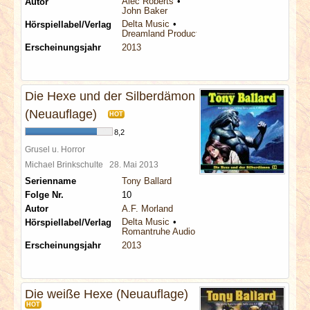
Alec Roberts
Autor
John Baker
Delta Music
Hörspiellabel/Verlag
Dreamland Productions
Erscheinungsjahr
2013
Die Hexe und der Silberdämon
(Neuauflage)
HOT
8,2
Grusel u. Horror
Michael Brinkschulte
28. Mai 2013
Serienname
Tony Ballard
Folge Nr.
10
Autor
A.F. Morland
Delta Music
Hörspiellabel/Verlag
Romantruhe Audio
Erscheinungsjahr
2013
Die weiße Hexe (Neuauflage)
HOT