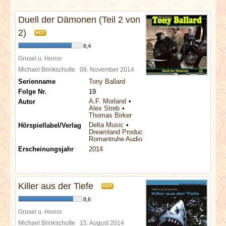
INTERVIEWS
Duell der Dämonen (Teil 2 von
SPECIALS
2)
HOT
8,4
REDAKTION
Grusel u. Horror
Michael Brinkschulte
08. November 2014
Serienname
Tony Ballard
LINKS
Folge Nr.
19
A.F. Morland
Autor
Alex Streb
ARCHIV
Thomas Birker
Delta Music
Hörspiellabel/Verlag
Dreamland Productions
Romantruhe Audio
Erscheinungsjahr
2014
Killer aus der Tiefe
HOT
8,6
Grusel u. Horror
Michael Brinkschulte
15. August 2014