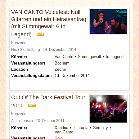
INTERVIEWS
VAN CANTO Voicefest: Null
Gitarren und ein Heiratsantrag
SPECIALS
(mit Stimmgewalt & In
Legend)
REDAKTION
HOT
Konzerte
Nico Steckelberg
14. Dezember 2014
LINKS
Van Canto
Stimmgewalt
In Legend
Künstler
Veranstaltungsort
Bochum
ARCHIV
Location
Zeche
Veranstaltungsdatum
13. Dezember 2014
Out Of The Dark Festival Tour
2011
HOT
Konzerte
Alina Jensch
23. Oktober 2011
Xandria
Tristania
Serenity
Künstler
Van Canto
Veranstaltungsort
Köln