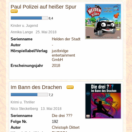
Paul Polizei auf heißer Spur
HOT
8,4
Kinder u. Jugend
Annika Lange
25. Mai 2018
Serienname
Helden der Stadt
Autor
-
Hörspiellabel/Verlag
justbridge
entertainment
GmbH
Erscheinungsjahr
2018
Im Bann des Drachen
HOT
7,2
Krimi u. Thriller
Nico Steckelberg
13. Mai 2018
Serienname
Die drei ???
Folge Nr.
192
Autor
Christoph Dittert