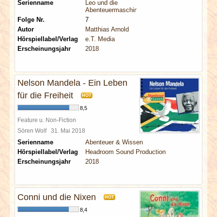
Serienname
Leo und die
Abenteuermaschine
Folge Nr.
7
Autor
Matthias Arnold
Hörspiellabel/Verlag
e.T. Media
Erscheinungsjahr
2018
Nelson Mandela - Ein Leben
für die Freiheit
HOT
8,5
Feature u. Non-Fiction
Sören Wolf
31. Mai 2018
Serienname
Abenteuer & Wissen
Hörspiellabel/Verlag
Headroom Sound Production
Erscheinungsjahr
2018
Conni und die Nixen
HOT
8,4