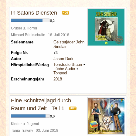
INTERVIEWS
In Satans Diensten
HOT
SPECIALS
8,2
Grusel u. Horror
REDAKTION
Michael Brinkschulte
18. Juli 2018
Serienname
Geisterjäger John
Sinclair
LINKS
Folge Nr.
74
Autor
Jason Dark
Tonstudio Braun
Hörspiellabel/Verlag
ARCHIV
Lübbe Audio
Tonpool
Erscheinungsjahr
2018
Eine Schnitzeljagd durch
Raum und Zeit - Teil 1
HOT
9,0
Kinder u. Jugend
Tanja Trawny
03. Juni 2018