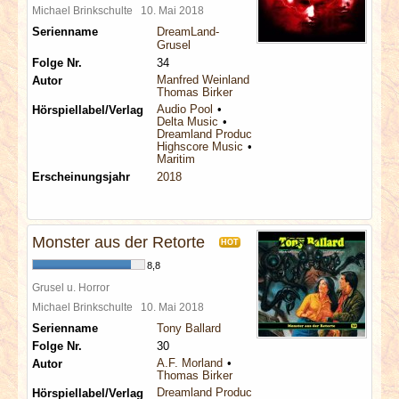
Michael Brinkschulte
10. Mai 2018
Serienname
DreamLand-
Grusel
Folge Nr.
34
Manfred Weinland
Autor
Thomas Birker
Audio Pool
Hörspiellabel/Verlag
Delta Music
Dreamland Productions
Highscore Music
Maritim
Erscheinungsjahr
2018
Monster aus der Retorte
HOT
8,8
Grusel u. Horror
Michael Brinkschulte
10. Mai 2018
Serienname
Tony Ballard
Folge Nr.
30
A.F. Morland
Autor
Thomas Birker
Dreamland Productions
Hörspiellabel/Verlag