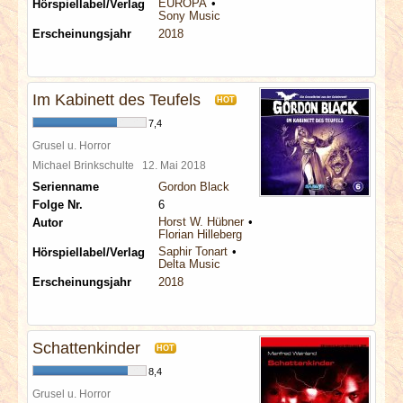
EUROPA
Hörspiellabel/Verlag
Sony Music
Erscheinungsjahr
2018
Im Kabinett des Teufels
HOT
7,4
Grusel u. Horror
Michael Brinkschulte
12. Mai 2018
Serienname
Gordon Black
Folge Nr.
6
Horst W. Hübner
Autor
Florian Hilleberg
Saphir Tonart
Hörspiellabel/Verlag
Delta Music
Erscheinungsjahr
2018
Schattenkinder
HOT
8,4
Grusel u. Horror