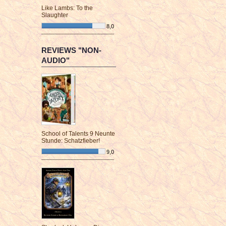
Like Lambs: To the
Slaughter
8,0
¯¯¯¯¯¯¯¯¯¯¯¯¯¯¯¯¯¯¯¯¯¯¯¯
REVIEWS "NON-
AUDIO"
School of Talents 9 Neunte
Stunde: Schatzfieber!
9,0
¯¯¯¯¯¯¯¯¯¯¯¯¯¯¯¯¯¯¯¯¯¯¯¯