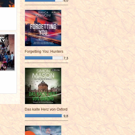
8,0
¯¯¯¯¯¯¯¯¯¯¯¯¯¯¯¯¯¯¯¯¯¯¯¯
Forgetting You: Hunters
7,3
¯¯¯¯¯¯¯¯¯¯¯¯¯¯¯¯¯¯¯¯¯¯¯¯
Das kalte Herz von Oxford
9,8
¯¯¯¯¯¯¯¯¯¯¯¯¯¯¯¯¯¯¯¯¯¯¯¯