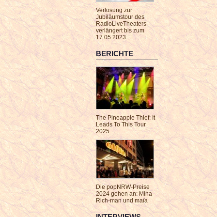
Verlosung zur
Jubiläumstour des
RadioLiveTheaters
verlängert bis zum
17.05.2023
BERICHTE
The Pineapple Thief: It
Leads To This Tour
2025
Die popNRW-Preise
2024 gehen an: Mina
Rich-man und maïa
INTERVIEWS