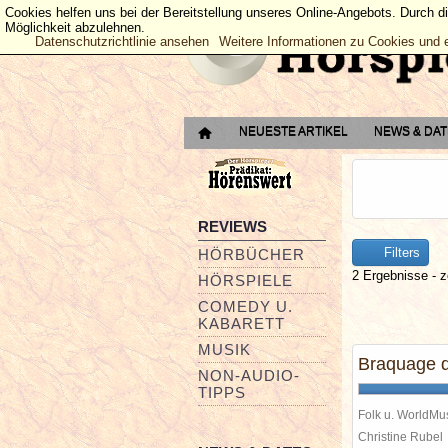
Cookies helfen uns bei der Bereitstellung unseres Online-Angebots. Durch d
Möglichkeit abzulehnen.
Datenschutzrichtlinie ansehen
Weitere Informationen zu Cookies und 
NEUESTE ARTIKEL
NEWS & DA
REVIEWS
Filters
HÖRBÜCHER
2 Ergebnisse - z
HÖRSPIELE
COMEDY U.
KABARETT
MUSIK
Braquage d
NON-AUDIO-
TIPPS
Folk u. WorldMu
Christine Rube