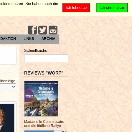
Cookies setzen. Sie haben auch die
Ich lehne ab
Ich stimme zu
DAKTION
LINKS
ARCHIV
Schnellsuche:
REVIEWS "WORT"
ihenfolge
Madame le Commissaire
und die tödliche Rallye