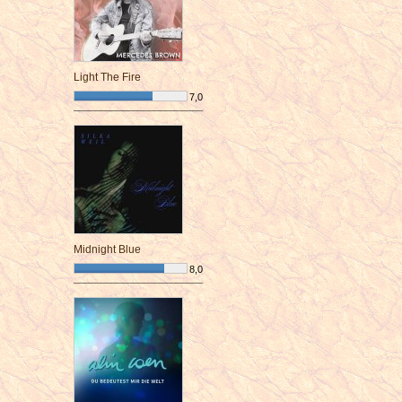
Light The Fire
7,0
¯¯¯¯¯¯¯¯¯¯¯¯¯¯¯¯¯¯¯¯¯¯¯¯
Midnight Blue
8,0
¯¯¯¯¯¯¯¯¯¯¯¯¯¯¯¯¯¯¯¯¯¯¯¯