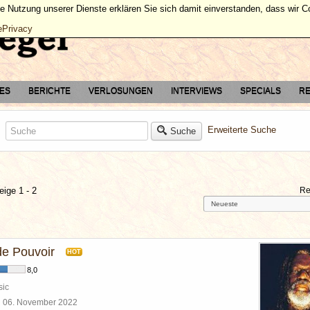
ie Nutzung unserer Dienste erklären Sie sich damit einverstanden, dass wir 
ePrivacy
TES
BERICHTE
VERLOSUNGEN
INTERVIEWS
SPECIALS
RE
Erweiterte Suche
Suche
eige 1 - 2
Re
e Pouvoir
HOT
8,0
sic
l
06. November 2022