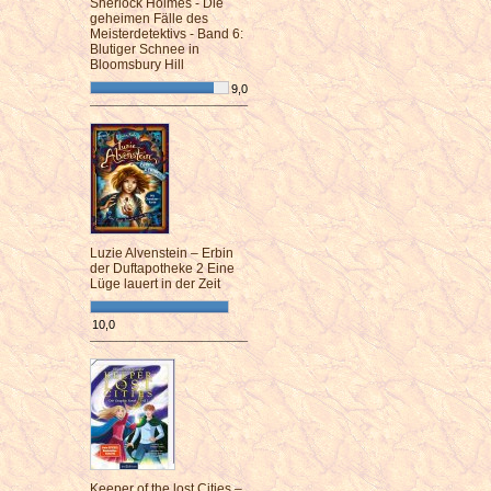
Sherlock Holmes - Die
geheimen Fälle des
Meisterdetektivs - Band 6:
Blutiger Schnee in
Bloomsbury Hill
9,0
¯¯¯¯¯¯¯¯¯¯¯¯¯¯¯¯¯¯¯¯¯¯¯¯
Luzie Alvenstein – Erbin
der Duftapotheke 2 Eine
Lüge lauert in der Zeit
10,0
¯¯¯¯¯¯¯¯¯¯¯¯¯¯¯¯¯¯¯¯¯¯¯¯
Keeper of the lost Cities –