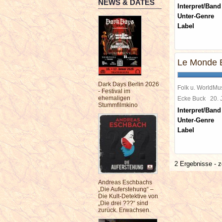
NEWS & DATES
Interpret/Band
Unter-Genre
Label
Le Monde 
Dark Days Berlin 2026
Folk u. WorldMu
- Festival im
ehemaligen
Ecke Buck
20.
Stummfilmkino
Interpret/Band
Unter-Genre
Label
2 Ergebnisse - z
Andreas Eschbachs
„Die Auferstehung“ –
Die Kult-Detektive von
„Die drei ???“ sind
zurück. Erwachsen.