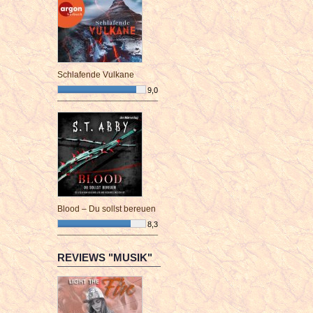
Schlafende Vulkane
9,0
¯¯¯¯¯¯¯¯¯¯¯¯¯¯¯¯¯¯¯¯¯¯¯¯
Blood – Du sollst bereuen
8,3
¯¯¯¯¯¯¯¯¯¯¯¯¯¯¯¯¯¯¯¯¯¯¯¯
REVIEWS "MUSIK"