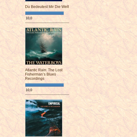
Du Bedeutest Mir Die Welt
10,0
¯¯¯¯¯¯¯¯¯¯¯¯¯¯¯¯¯¯¯¯¯¯¯¯
Atlantic Rain: The Lost
Fisherman’s Blues
Recordings
10,0
¯¯¯¯¯¯¯¯¯¯¯¯¯¯¯¯¯¯¯¯¯¯¯¯