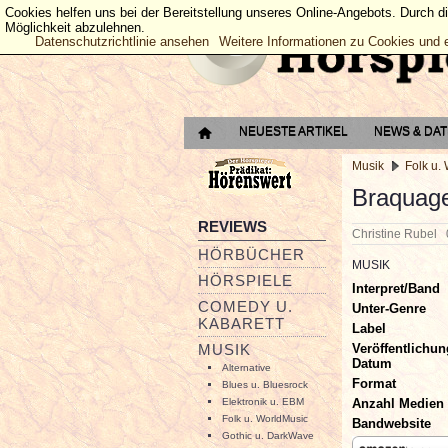
Cookies helfen uns bei der Bereitstellung unseres Online-Angebots. Durch d
Möglichkeit abzulehnen.
Datenschutzrichtlinie ansehen
Weitere Informationen zu Cookies und 
NEUESTE ARTIKEL
NEWS & DA
Musik
Folk u.
Braquage
REVIEWS
Christine Rubel
HÖRBÜCHER
MUSIK
HÖRSPIELE
Interpret/Band
COMEDY U.
Unter-Genre
KABARETT
Label
Veröffentlichun
MUSIK
Datum
Alternative
Format
Blues u. Bluesrock
Anzahl Medien
Elektronik u. EBM
Folk u. WorldMusic
Bandwebsite
Gothic u. DarkWave