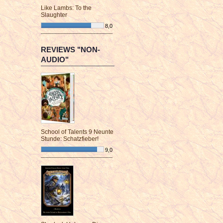
Like Lambs: To the
Slaughter
8,0
¯¯¯¯¯¯¯¯¯¯¯¯¯¯¯¯¯¯¯¯¯¯¯¯
REVIEWS "NON-
AUDIO"
School of Talents 9 Neunte
Stunde: Schatzfieber!
9,0
¯¯¯¯¯¯¯¯¯¯¯¯¯¯¯¯¯¯¯¯¯¯¯¯