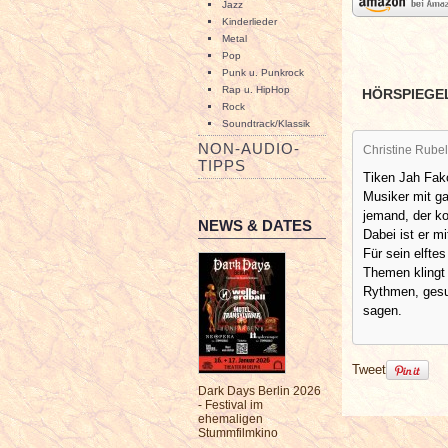
Jazz
Kinderlieder
Metal
Pop
Punk u. Punkrock
Rap u. HipHop
HÖRSPIEGE
Rock
Soundtrack/Klassik
NON-AUDIO-
Christine Rubel
TIPPS
Tiken Jah Fako
Musiker mit g
jemand, der ko
NEWS & DATES
Dabei ist er m
Für sein elfte
Themen klingt
Rythmen, gesu
sagen.
Tweet
Dark Days Berlin 2026
- Festival im
ehemaligen
Stummfilmkino