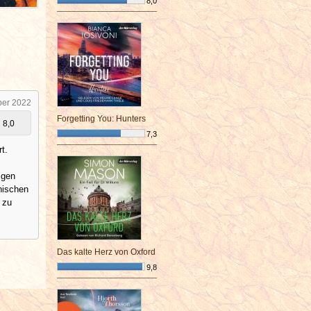
8,0
¯¯¯¯¯¯¯¯¯¯¯¯¯¯¯¯¯¯¯¯¯¯¯¯
ber 2022
Forgetting You: Hunters
8,0
7,3
¯¯¯¯¯¯¯¯¯¯¯¯¯¯¯¯¯¯¯¯¯¯¯¯
t.
igen
nischen
 zu
Das kalte Herz von Oxford
9,8
¯¯¯¯¯¯¯¯¯¯¯¯¯¯¯¯¯¯¯¯¯¯¯¯