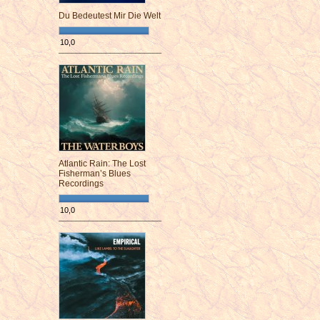
Du Bedeutest Mir Die Welt
10,0
¯¯¯¯¯¯¯¯¯¯¯¯¯¯¯¯¯¯¯¯¯¯¯¯
Atlantic Rain: The Lost
Fisherman’s Blues
Recordings
10,0
¯¯¯¯¯¯¯¯¯¯¯¯¯¯¯¯¯¯¯¯¯¯¯¯