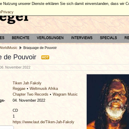
ie Nutzung unserer Dienste erklären Sie sich damit einverstanden, dass wir 
ePrivacy
TES
BERICHTE
VERLOSUNGEN
INTERVIEWS
SPECIALS
RE
 WorldMusic
Braquage de Pouvoir
 de Pouvoir
HOT
06. November 2022
Tiken Jah Fakoly
Reggae
Weltmusik Afrika
Chapter Two Records
Wagram Music
gs-
04. November 2022
CD
1
https://www.laut.de/Tiken-Jah-Fakoly