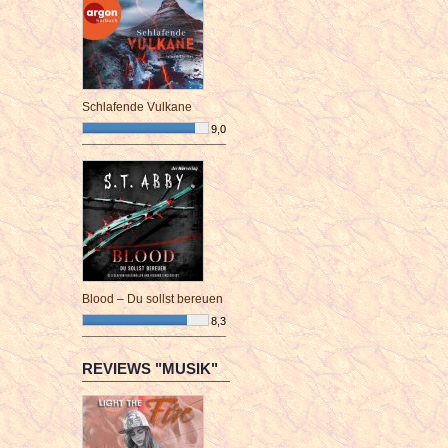
Schlafende Vulkane
9,0
¯¯¯¯¯¯¯¯¯¯¯¯¯¯¯¯¯¯¯¯¯¯¯¯
Blood – Du sollst bereuen
8,3
¯¯¯¯¯¯¯¯¯¯¯¯¯¯¯¯¯¯¯¯¯¯¯¯
REVIEWS "MUSIK"