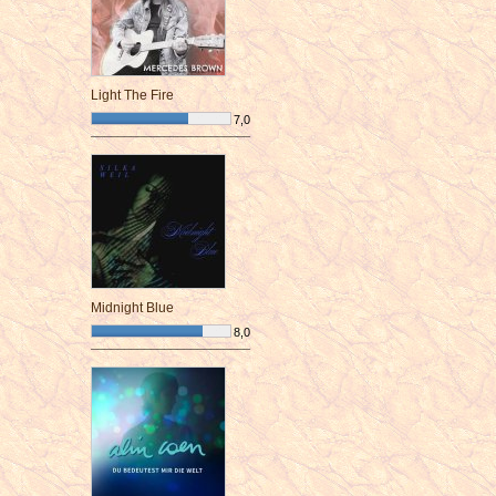
Light The Fire
7,0
¯¯¯¯¯¯¯¯¯¯¯¯¯¯¯¯¯¯¯¯¯¯¯¯
Midnight Blue
8,0
¯¯¯¯¯¯¯¯¯¯¯¯¯¯¯¯¯¯¯¯¯¯¯¯