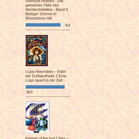
Sherlock Holmes - Die
geheimen Fälle des
Meisterdetektivs - Band 6:
Blutiger Schnee in
Bloomsbury Hill
9,0
¯¯¯¯¯¯¯¯¯¯¯¯¯¯¯¯¯¯¯¯¯¯¯¯
Luzie Alvenstein – Erbin
der Duftapotheke 2 Eine
Lüge lauert in der Zeit
10,0
¯¯¯¯¯¯¯¯¯¯¯¯¯¯¯¯¯¯¯¯¯¯¯¯
Keeper of the lost Cities –