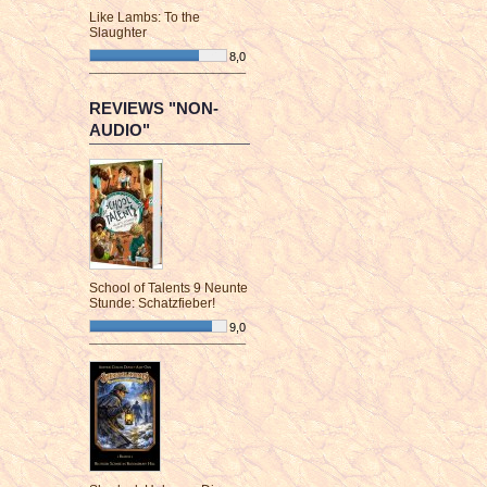
Like Lambs: To the
Slaughter
8,0
¯¯¯¯¯¯¯¯¯¯¯¯¯¯¯¯¯¯¯¯¯¯¯¯
REVIEWS "NON-
AUDIO"
School of Talents 9 Neunte
Stunde: Schatzfieber!
9,0
¯¯¯¯¯¯¯¯¯¯¯¯¯¯¯¯¯¯¯¯¯¯¯¯