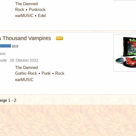
The Damned
Rock
Punkrock
earMUSIC
Edel
 a Thousand Vampires
HOT
10,0
ave
chulte
29. Oktober 2022
The Damned
Gothic-Rock
Punk
Rock
earMUSIC
eige 1 - 2