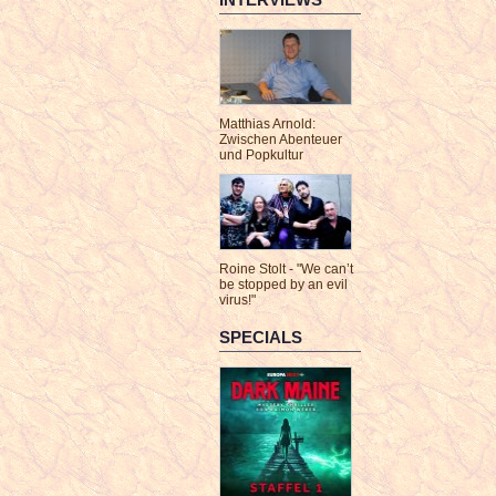
Matthias Arnold:
Zwischen Abenteuer
und Popkultur
Roine Stolt - "We can’t
be stopped by an evil
virus!"
SPECIALS