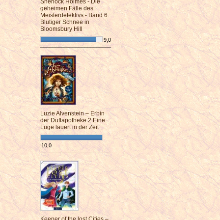
Sherlock Holmes - Die
geheimen Fälle des
Meisterdetektivs - Band 6:
Blutiger Schnee in
Bloomsbury Hill
9,0
¯¯¯¯¯¯¯¯¯¯¯¯¯¯¯¯¯¯¯¯¯¯¯¯
Luzie Alvenstein – Erbin
der Duftapotheke 2 Eine
Lüge lauert in der Zeit
10,0
¯¯¯¯¯¯¯¯¯¯¯¯¯¯¯¯¯¯¯¯¯¯¯¯
Keeper of the lost Cities –