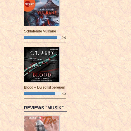
Schlafende Vulkane
9,0
¯¯¯¯¯¯¯¯¯¯¯¯¯¯¯¯¯¯¯¯¯¯¯¯
Blood – Du sollst bereuen
8,3
¯¯¯¯¯¯¯¯¯¯¯¯¯¯¯¯¯¯¯¯¯¯¯¯
REVIEWS "MUSIK"