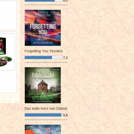
8,0
¯¯¯¯¯¯¯¯¯¯¯¯¯¯¯¯¯¯¯¯¯¯¯¯
Forgetting You: Hunters
7,3
¯¯¯¯¯¯¯¯¯¯¯¯¯¯¯¯¯¯¯¯¯¯¯¯
Das kalte Herz von Oxford
9,8
¯¯¯¯¯¯¯¯¯¯¯¯¯¯¯¯¯¯¯¯¯¯¯¯