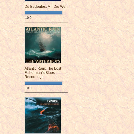
Du Bedeutest Mir Die Welt
10,0
¯¯¯¯¯¯¯¯¯¯¯¯¯¯¯¯¯¯¯¯¯¯¯¯
Atlantic Rain: The Lost
Fisherman’s Blues
Recordings
10,0
¯¯¯¯¯¯¯¯¯¯¯¯¯¯¯¯¯¯¯¯¯¯¯¯