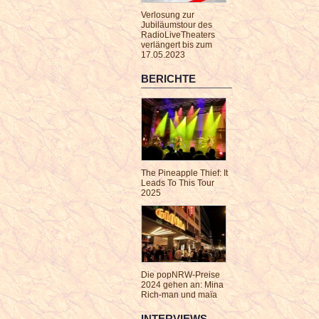
Verlosung zur
Jubiläumstour des
RadioLiveTheaters
verlängert bis zum
17.05.2023
BERICHTE
The Pineapple Thief: It
Leads To This Tour
2025
Die popNRW-Preise
2024 gehen an: Mina
Rich-man und maïa
INTERVIEWS