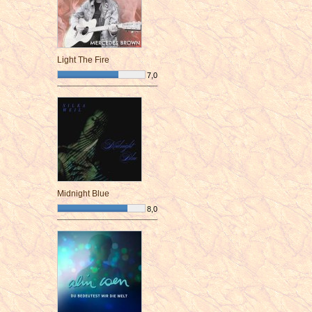
Light The Fire
7,0
¯¯¯¯¯¯¯¯¯¯¯¯¯¯¯¯¯¯¯¯¯¯¯¯
Midnight Blue
8,0
¯¯¯¯¯¯¯¯¯¯¯¯¯¯¯¯¯¯¯¯¯¯¯¯