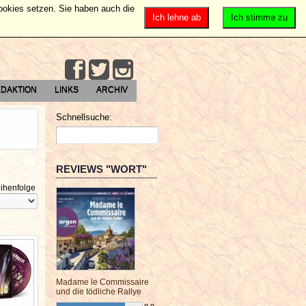
Cookies setzen. Sie haben auch die
Ich lehne ab
Ich stimme zu
DAKTION
LINKS
ARCHIV
Schnellsuche:
REVIEWS "WORT"
ihenfolge
Madame le Commissaire
und die tödliche Rallye