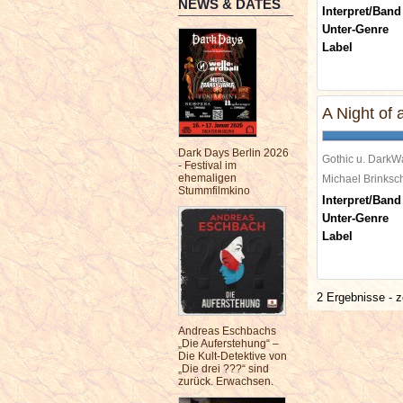
NEWS & DATES
Interpret/Band
Unter-Genre
Label
A Night of
Dark Days Berlin 2026
Gothic u. DarkW
- Festival im
ehemaligen
Michael Brinks
Stummfilmkino
Interpret/Band
Unter-Genre
Label
2 Ergebnisse - z
Andreas Eschbachs
„Die Auferstehung“ –
Die Kult-Detektive von
„Die drei ???“ sind
zurück. Erwachsen.