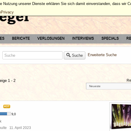
ie Nutzung unserer Dienste erklären Sie sich damit einverstanden, dass wir 
ePrivacy
TES
BERICHTE
VERLOSUNGEN
INTERVIEWS
SPECIALS
RE
Erweiterte Suche
Suche
eige 1 - 2
Re
HOT
9,0
k
chulte
11. April 2023