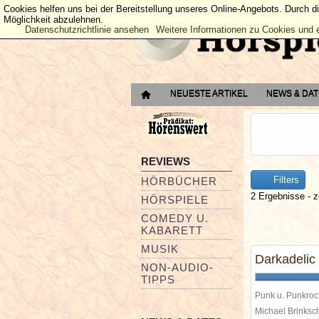
Cookies helfen uns bei der Bereitstellung unseres Online-Angebots. Durch d
Möglichkeit abzulehnen.
Datenschutzrichtlinie ansehen
Weitere Informationen zu Cookies und 
NEUESTE ARTIKEL
NEWS & DA
REVIEWS
Filters
HÖRBÜCHER
2 Ergebnisse - z
HÖRSPIELE
COMEDY U.
KABARETT
MUSIK
Darkadelic
NON-AUDIO-
TIPPS
Punk u. Punkroc
Michael Brinks