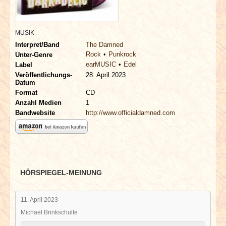
INTERVIEWS
SPECIALS
MUSIK
Interpret/Band
The Damned
Rock
Punkrock
Unter-Genre
REDAKTION
earMUSIC
Edel
Label
Veröffentlichungs-
28. April 2023
Datum
LINKS
Format
CD
Anzahl Medien
1
ARCHIV
Bandwebsite
http://www.officialdamned.com
HÖRSPIEGEL-MEINUNG
11. April 2023
Michael Brinkschulte