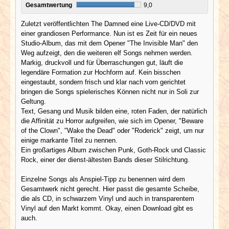
Gesamtwertung
9,0
Zuletzt veröffentlichten The Damned eine Live-CD/DVD mit
einer grandiosen Performance. Nun ist es Zeit für ein neues
Studio-Album, das mit dem Opener "The Invisible Man" den
Weg aufzeigt, den die weiteren elf Songs nehmen werden.
Markig, druckvoll und für Überraschungen gut, läuft die
legendäre Formation zur Hochform auf. Kein bisschen
eingestaubt, sondern frisch und klar nach vorn gerichtet
bringen die Songs spielerisches Können nicht nur in Soli zur
Geltung.
Text, Gesang und Musik bilden eine, roten Faden, der natürlich
die Affinität zu Horror aufgreifen, wie sich im Opener, "Beware
of the Clown", "Wake the Dead" oder "Roderick" zeigt, um nur
einige markante Titel zu nennen.
Ein großartiges Album zwischen Punk, Goth-Rock und Classic
Rock, einer der dienst-ältesten Bands dieser Stilrichtung.
Einzelne Songs als Anspiel-Tipp zu benennen wird dem
Gesamtwerk nicht gerecht. Hier passt die gesamte Scheibe,
die als CD, in schwarzem Vinyl und auch in transparentem
Vinyl auf den Markt kommt. Okay, einen Download gibt es
auch.