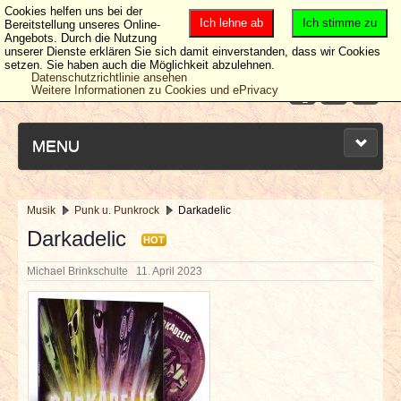
Cookies helfen uns bei der
Ich lehne ab
Ich stimme zu
Bereitstellung unseres Online-
Angebots. Durch die Nutzung
unserer Dienste erklären Sie sich damit einverstanden, dass wir Cookies
setzen. Sie haben auch die Möglichkeit abzulehnen.
Datenschutzrichtlinie ansehen
Weitere Informationen zu Cookies und ePrivacy
MENU
Musik
Punk u. Punkrock
Darkadelic
NEUESTE ARTIKEL
Darkadelic
HOT
Michael Brinkschulte
11. April 2023
NEWS & DATES
BERICHTE
VERLOSUNGEN