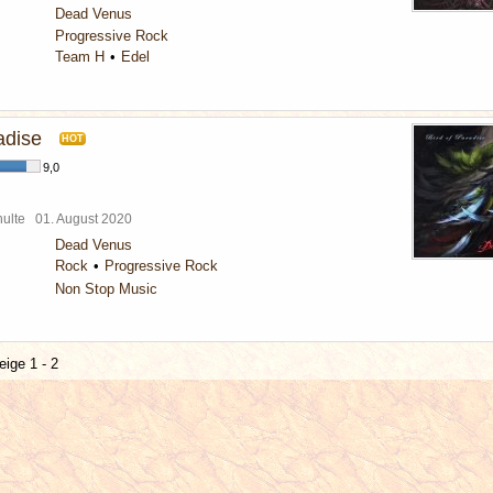
Dead Venus
Progressive Rock
Team H
Edel
adise
HOT
9,0
chulte
01. August 2020
Dead Venus
Rock
Progressive Rock
Non Stop Music
eige 1 - 2