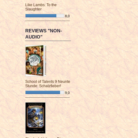
Like Lambs: To the
Slaughter
8,0
¯¯¯¯¯¯¯¯¯¯¯¯¯¯¯¯¯¯¯¯¯¯¯¯
REVIEWS "NON-
AUDIO"
School of Talents 9 Neunte
Stunde: Schatzfieber!
9,0
¯¯¯¯¯¯¯¯¯¯¯¯¯¯¯¯¯¯¯¯¯¯¯¯