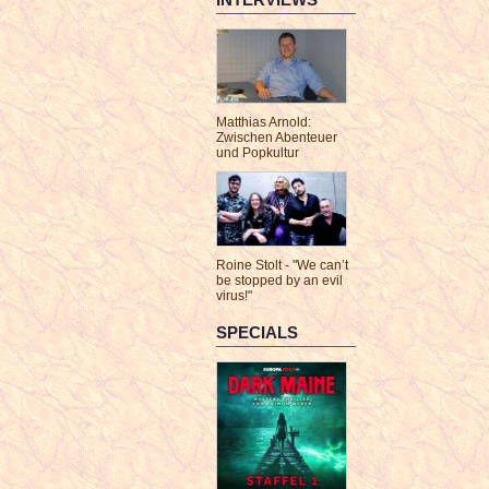
Matthias Arnold:
Zwischen Abenteuer
und Popkultur
Roine Stolt - "We can’t
be stopped by an evil
virus!"
SPECIALS