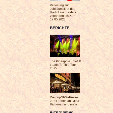
Verlosung zur
Jubiläumstour des
RadioLiveTheaters
verlängert bis zum
17.05.2023
BERICHTE
The Pineapple Thief: It
Leads To This Tour
2025
Die popNRW-Preise
2024 gehen an: Mina
Rich-man und maïa
INTERVIEWS