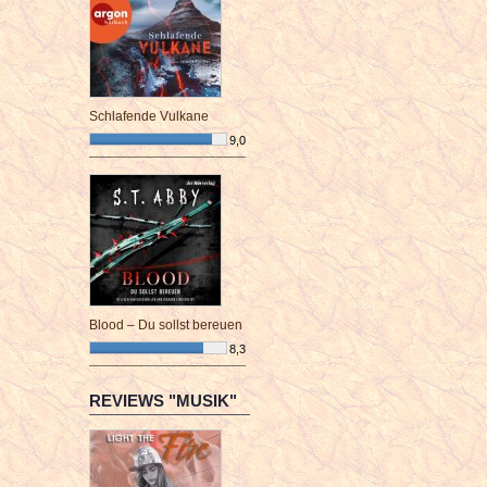
Schlafende Vulkane
9,0
¯¯¯¯¯¯¯¯¯¯¯¯¯¯¯¯¯¯¯¯¯¯¯¯
Blood – Du sollst bereuen
8,3
¯¯¯¯¯¯¯¯¯¯¯¯¯¯¯¯¯¯¯¯¯¯¯¯
REVIEWS "MUSIK"