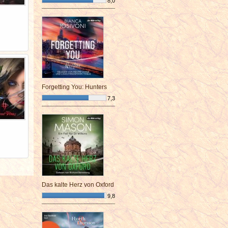
8,0
¯¯¯¯¯¯¯¯¯¯¯¯¯¯¯¯¯¯¯¯¯¯¯¯
Forgetting You: Hunters
7,3
¯¯¯¯¯¯¯¯¯¯¯¯¯¯¯¯¯¯¯¯¯¯¯¯
Das kalte Herz von Oxford
9,8
¯¯¯¯¯¯¯¯¯¯¯¯¯¯¯¯¯¯¯¯¯¯¯¯