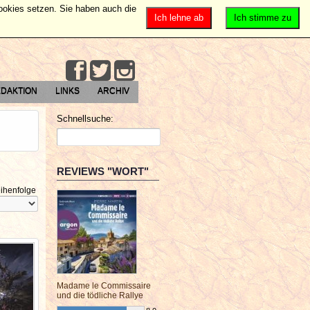
Cookies setzen. Sie haben auch die
Ich lehne ab
Ich stimme zu
DAKTION
LINKS
ARCHIV
Schnellsuche:
REVIEWS "WORT"
ihenfolge
Madame le Commissaire
und die tödliche Rallye