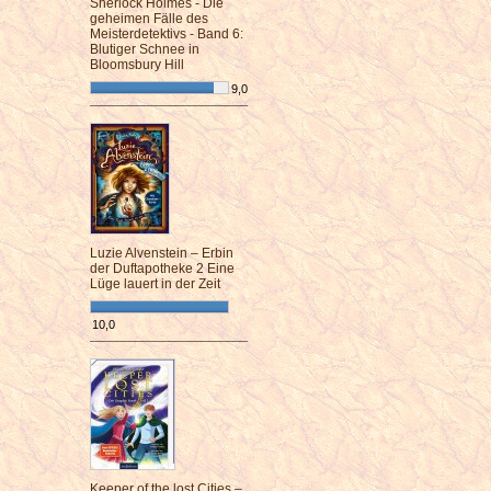
Sherlock Holmes - Die
geheimen Fälle des
Meisterdetektivs - Band 6:
Blutiger Schnee in
Bloomsbury Hill
9,0
¯¯¯¯¯¯¯¯¯¯¯¯¯¯¯¯¯¯¯¯¯¯¯¯
Luzie Alvenstein – Erbin
der Duftapotheke 2 Eine
Lüge lauert in der Zeit
10,0
¯¯¯¯¯¯¯¯¯¯¯¯¯¯¯¯¯¯¯¯¯¯¯¯
Keeper of the lost Cities –