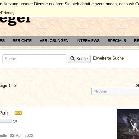
ie Nutzung unserer Dienste erklären Sie sich damit einverstanden, dass wir 
ePrivacy
TES
BERICHTE
VERLOSUNGEN
INTERVIEWS
SPECIALS
RE
Erweiterte Suche
Suche
eige 1 - 2
Re
Pain
HOT
7,0
chulte
02. April 2022