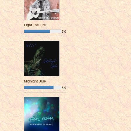
Light The Fire
7,0
¯¯¯¯¯¯¯¯¯¯¯¯¯¯¯¯¯¯¯¯¯¯¯¯
Midnight Blue
8,0
¯¯¯¯¯¯¯¯¯¯¯¯¯¯¯¯¯¯¯¯¯¯¯¯