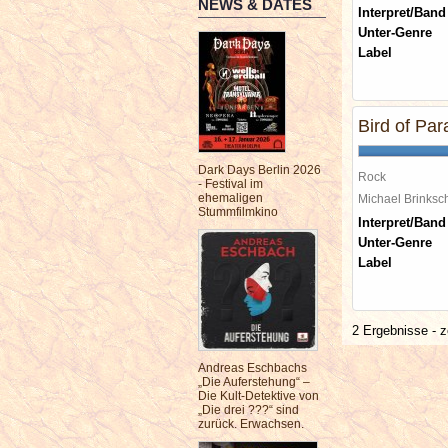
NEWS & DATES
Interpret/Band
Unter-Genre
Label
Bird of Par
Dark Days Berlin 2026
Rock
- Festival im
ehemaligen
Michael Brinks
Stummfilmkino
Interpret/Band
Unter-Genre
Label
2 Ergebnisse - z
Andreas Eschbachs
„Die Auferstehung“ –
Die Kult-Detektive von
„Die drei ???“ sind
zurück. Erwachsen.