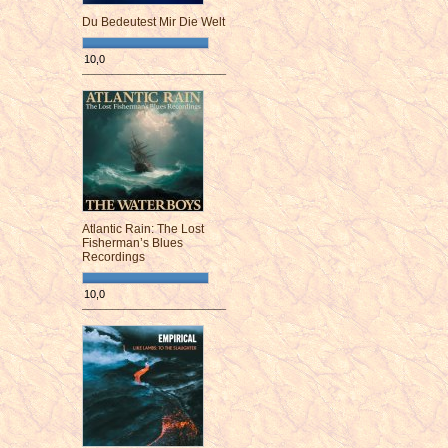
Du Bedeutest Mir Die Welt
10,0
¯¯¯¯¯¯¯¯¯¯¯¯¯¯¯¯¯¯¯¯¯¯¯¯
Atlantic Rain: The Lost
Fisherman’s Blues
Recordings
10,0
¯¯¯¯¯¯¯¯¯¯¯¯¯¯¯¯¯¯¯¯¯¯¯¯