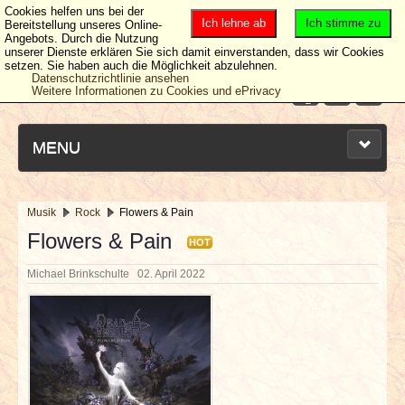
Cookies helfen uns bei der
Ich lehne ab
Ich stimme zu
Bereitstellung unseres Online-
Angebots. Durch die Nutzung
unserer Dienste erklären Sie sich damit einverstanden, dass wir Cookies
setzen. Sie haben auch die Möglichkeit abzulehnen.
Datenschutzrichtlinie ansehen
Weitere Informationen zu Cookies und ePrivacy
MENU
Musik
Rock
Flowers & Pain
NEUESTE ARTIKEL
Flowers & Pain
HOT
Michael Brinkschulte
02. April 2022
NEWS & DATES
BERICHTE
VERLOSUNGEN