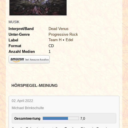
INTERVIEWS
SPECIALS
MUSIK
Interpret/Band
Dead Venus
REDAKTION
Unter-Genre
Progressive Rock
Team H
Edel
Label
Format
CD
LINKS
Anzahl Medien
1
ARCHIV
HÖRSPIEGEL-MEINUNG
02. April 2022
Michael Brinkschulte
Gesamtwertung
7,0