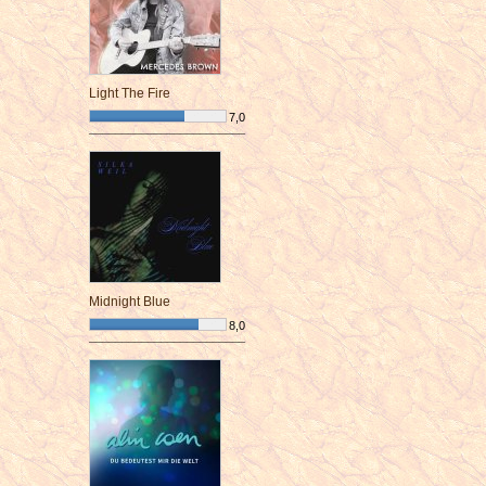
Light The Fire
7,0
¯¯¯¯¯¯¯¯¯¯¯¯¯¯¯¯¯¯¯¯¯¯¯¯
Midnight Blue
8,0
¯¯¯¯¯¯¯¯¯¯¯¯¯¯¯¯¯¯¯¯¯¯¯¯