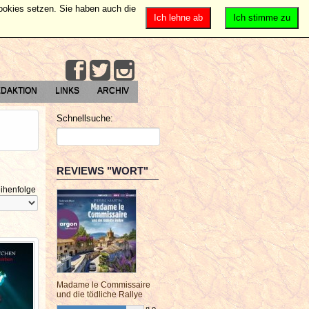
Cookies setzen. Sie haben auch die
Ich lehne ab
Ich stimme zu
DAKTION
LINKS
ARCHIV
Schnellsuche:
REVIEWS "WORT"
ihenfolge
Madame le Commissaire
und die tödliche Rallye