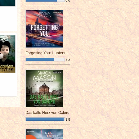
8,0
¯¯¯¯¯¯¯¯¯¯¯¯¯¯¯¯¯¯¯¯¯¯¯¯
Forgetting You: Hunters
7,3
¯¯¯¯¯¯¯¯¯¯¯¯¯¯¯¯¯¯¯¯¯¯¯¯
Das kalte Herz von Oxford
9,8
¯¯¯¯¯¯¯¯¯¯¯¯¯¯¯¯¯¯¯¯¯¯¯¯