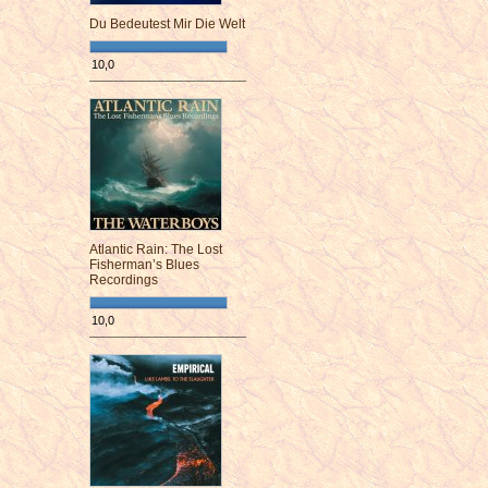
Du Bedeutest Mir Die Welt
10,0
¯¯¯¯¯¯¯¯¯¯¯¯¯¯¯¯¯¯¯¯¯¯¯¯
Atlantic Rain: The Lost
Fisherman’s Blues
Recordings
10,0
¯¯¯¯¯¯¯¯¯¯¯¯¯¯¯¯¯¯¯¯¯¯¯¯