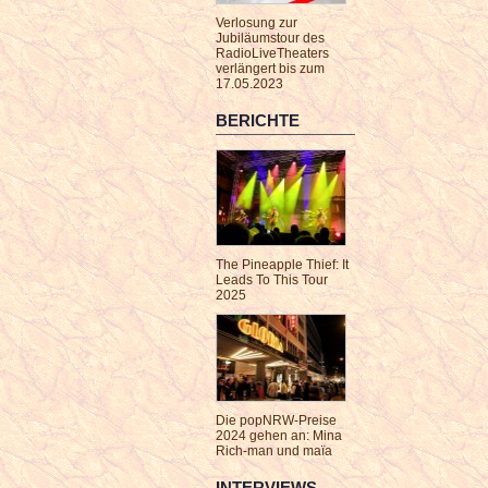
Verlosung zur
Jubiläumstour des
RadioLiveTheaters
verlängert bis zum
17.05.2023
BERICHTE
The Pineapple Thief: It
Leads To This Tour
2025
Die popNRW-Preise
2024 gehen an: Mina
Rich-man und maïa
INTERVIEWS