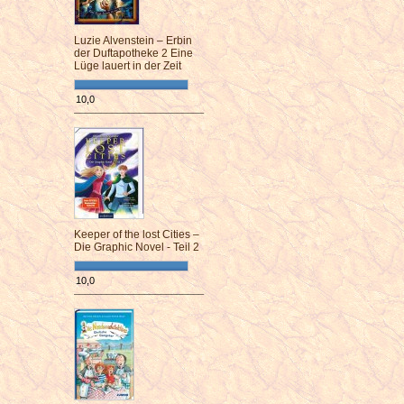
Luzie Alvenstein – Erbin
der Duftapotheke 2 Eine
Lüge lauert in der Zeit
10,0
¯¯¯¯¯¯¯¯¯¯¯¯¯¯¯¯¯¯¯¯¯¯¯¯
Keeper of the lost Cities –
Die Graphic Novel - Teil 2
10,0
¯¯¯¯¯¯¯¯¯¯¯¯¯¯¯¯¯¯¯¯¯¯¯¯