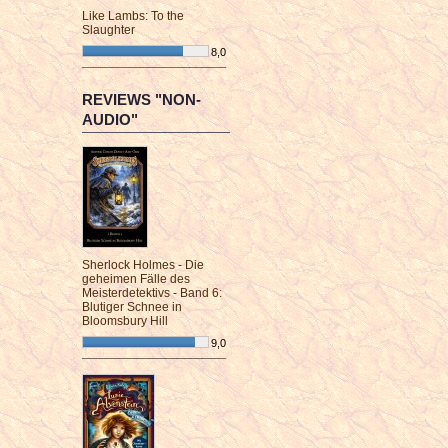
Like Lambs: To the
Slaughter
8,0
¯¯¯¯¯¯¯¯¯¯¯¯¯¯¯¯¯¯¯¯¯¯¯¯
REVIEWS "NON-
AUDIO"
Sherlock Holmes - Die
geheimen Fälle des
Meisterdetektivs - Band 6:
Blutiger Schnee in
Bloomsbury Hill
9,0
¯¯¯¯¯¯¯¯¯¯¯¯¯¯¯¯¯¯¯¯¯¯¯¯