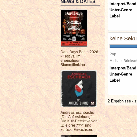
NEWS & DATES
Interpret/Band
Unter-Genre
Label
keine Sek
Dark Days Berlin 2026
Pop
- Festival im
ehemaligen
Michael Brinks
Stummfilmkino
Interpret/Band
Unter-Genre
Label
2 Ergebnisse - z
Andreas Eschbachs
„Die Auferstehung“ –
Die Kult-Detektive von
„Die drei ???“ sind
zurück. Erwachsen.