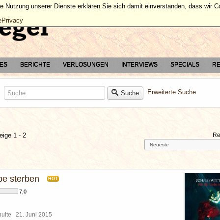
ie Nutzung unserer Dienste erklären Sie sich damit einverstanden, dass wir 
ePrivacy
TES
BERICHTE
VERLOSUNGEN
INTERVIEWS
SPECIALS
RE
Erweiterte Suche
Suche
eige 1 - 2
Re
be sterben
HOT
7,0
chulte
21. Juni 2015