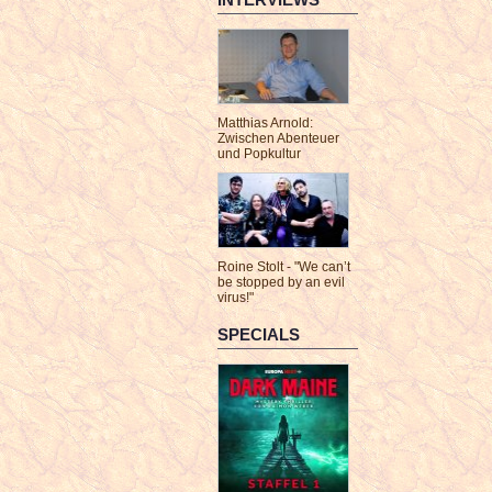
Matthias Arnold:
Zwischen Abenteuer
und Popkultur
Roine Stolt - "We can’t
be stopped by an evil
virus!"
SPECIALS