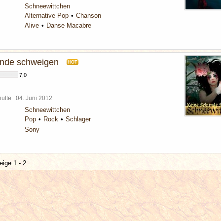
Schneewittchen
Alternative Pop
Chanson
Alive
Danse Macabre
unde schweigen
HOT
7,0
chulte
04. Juni 2012
Schneewittchen
Pop
Rock
Schlager
Sony
eige 1 - 2