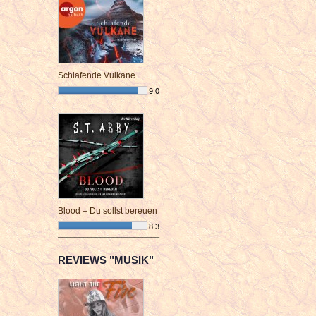
Schlafende Vulkane
9,0
¯¯¯¯¯¯¯¯¯¯¯¯¯¯¯¯¯¯¯¯¯¯¯¯
Blood – Du sollst bereuen
8,3
¯¯¯¯¯¯¯¯¯¯¯¯¯¯¯¯¯¯¯¯¯¯¯¯
REVIEWS "MUSIK"